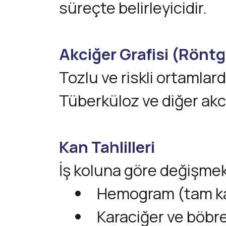
süreçte belirleyicidir.
Akciğer Grafisi (Rönt
Tozlu ve riskli ortamlarda
Tüberküloz ve diğer akci
Kan Tahlilleri
İş koluna göre değişmekl
Hemogram (tam ka
Karaciğer ve böbre