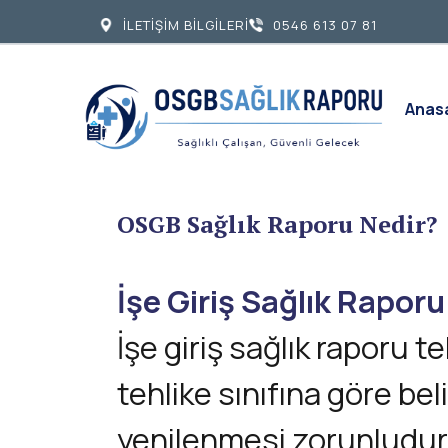
İLETİŞİM BİLGİLERİ
0546 613 07 81
Anas
OSGB Sağlık Raporu Nedir?
İşe Giriş Sağlık Rapor
İşe giriş sağlık raporu t
tehlike sınıfına göre be
yenilenmesi zorunludur