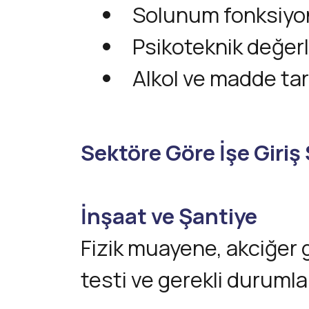
Solunum fonksiyon
Psikoteknik değer
Alkol ve madde ta
Sektöre Göre İşe Giriş 
İnşaat ve Şantiye
Fizik muayene, akciğer 
testi ve gerekli duruml