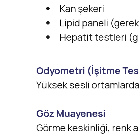
Kan şekeri
Lipid paneli (gere
Hepatit testleri (
Odyometri (İşitme Tes
Yüksek sesli ortamlarda ç
Göz Muayenesi
Görme keskinliği, renk al