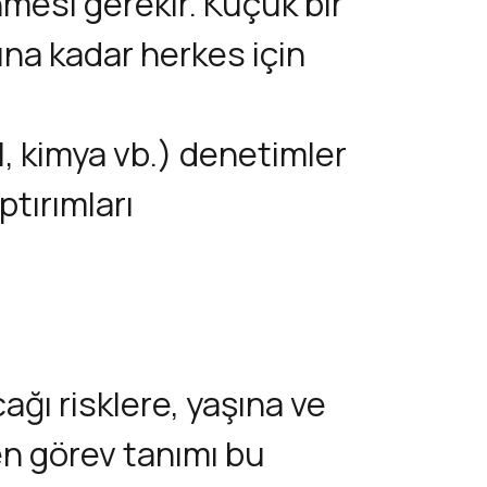
mesi gerekir. Küçük bir
ına kadar herkes için
al, kimya vb.) denetimler
ptırımları
ğı risklere, yaşına ve
len görev tanımı bu