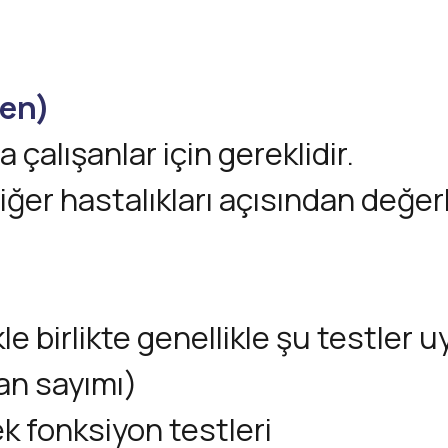
gen)
 çalışanlar için gereklidir.
ğer hastalıkları açısından değerl
e birlikte genellikle şu testler u
n sayımı)
k fonksiyon testleri