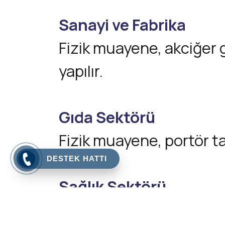
Sanayi ve Fabrika
Fizik muayene, akciğer g
yapılır.
Gıda Sektörü
Fizik muayene, portör ta
DESTEK HATTI
Sağlık Sektörü
Fizik muayene, portör tar