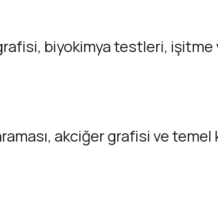
rafisi, biyokimya testleri, işitme
raması, akciğer grafisi ve temel 
aması, kan testleri ve aşı kontrol