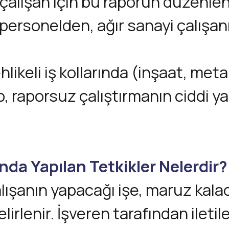
 çalışan için bu raporun düzenlen
personelden, ağır sanayi çalışan
hlikeli iş kollarında (inşaat, met
, raporsuz çalıştırmanın ciddi ya
nda Yapılan Tetkikler Nelerdir?
ışanın yapacağı işe, maruz kalaca
lirlenir. İşveren tarafından ileti