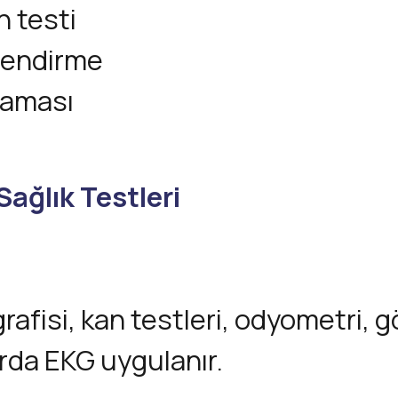
 testi
lendirme
raması
Sağlık Testleri
grafisi, kan testleri, odyometri
arda EKG uygulanır.