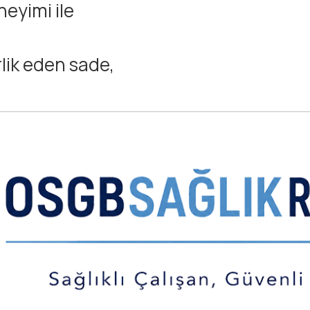
eyimi ile
lik eden sade,
göre sürekli
dan sağlık
 olmasa da;
LERİ
yapısı ve