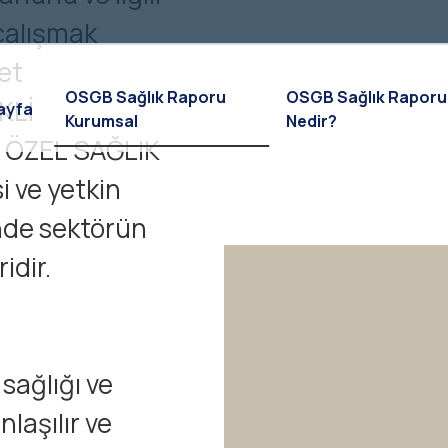
çalışmak
et
OSGB Sağlık Raporu
OSGB Sağlık Raporu
KLİ
ayfa
Kurumsal
Nedir?
 ÖZEL SAĞLIK
i ve yetkin
nde sektörün
idir.
sağlığı ve
nlaşılır ve