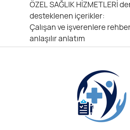
ÖZEL SAĞLIK HİZMETLERİ den
desteklenen içerikler:
Çalışan ve işverenlere rehber
anlaşılır anlatım
Güncel yasal düzenlemelere 
güncellenen yapı
Güvenilirlik ve Şeffaflık
osgbsaglikraporu.net, doğru
raporu düzenleyen bir kurum
PERGE ÖZEL SAĞLIK HİZMET
iştirakinin güçlü kurumsal alt