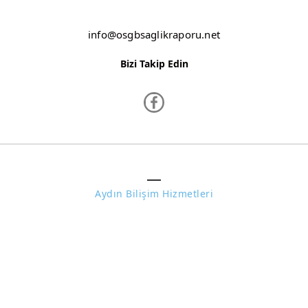
enen, doğru
info@osgbsaglikraporu.net
OSGB sağlık
Bizi Takip Edin
u ve periyodik
 en doğru
eriklerimizi
www.osgbsaglikraporu.net ©
Aydın Bilişim Hizmetleri