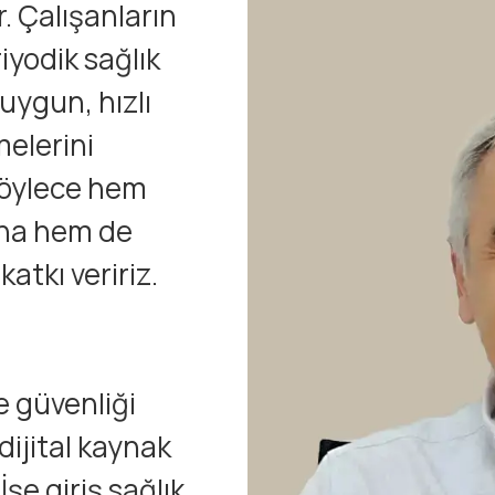
r. Çalışanların
riyodik sağlık
uygun, hızlı
melerini
 Böylece hem
ına hem de
tkı veririz.
e güvenliği
dijital kaynak
e giriş sağlık