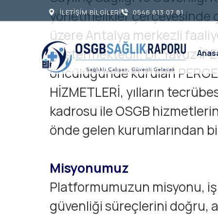
yönetmelikler çerçevesinde 
İLETİŞİM BİLGİLERİ
0546 613 07 81
üzere Antalya merkezli faaliy
göstermektedir. Dr. Yavuz İPE
Anas
öncülüğünde kurulan PERGE
HİZMETLERİ, yılların tecrübes
kadrosu ile OSGB hizmetleri
önde gelen kurumlarından bir
Misyonumuz
Platformumuzun misyonu, iş 
güvenliği süreçlerini doğru, a