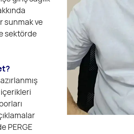
akkında
ler sunmak ve
le sektörde
et?
hazırlanmış
çerikleri
porları
ıklamalar
inde PERGE