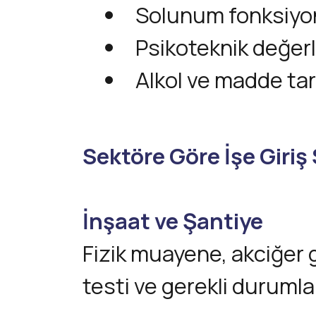
Solunum fonksiyon
Psikoteknik değer
Alkol ve madde ta
Sektöre Göre İşe Giriş 
İnşaat ve Şantiye
Fizik muayene, akciğer 
testi ve gerekli duruml