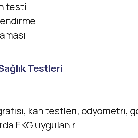
 testi
lendirme
raması
Sağlık Testleri
grafisi, kan testleri, odyometri
arda EKG uygulanır.