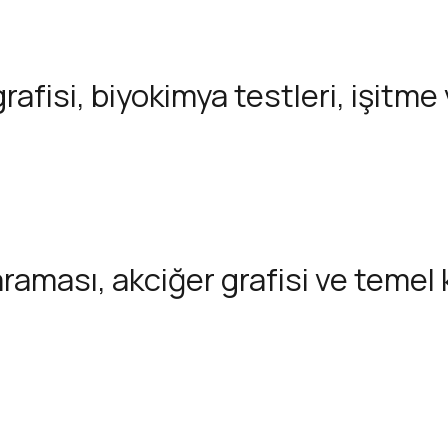
rafisi, biyokimya testleri, işitme
raması, akciğer grafisi ve temel 
aması, kan testleri ve aşı kontrol