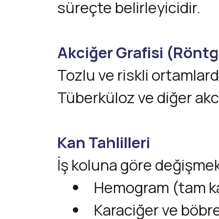
süreçte belirleyicidir.
Akciğer Grafisi (Rönt
Tozlu ve riskli ortamlarda
Tüberküloz ve diğer akci
Kan Tahlilleri
İş koluna göre değişmekl
Hemogram (tam ka
Karaciğer ve böbre