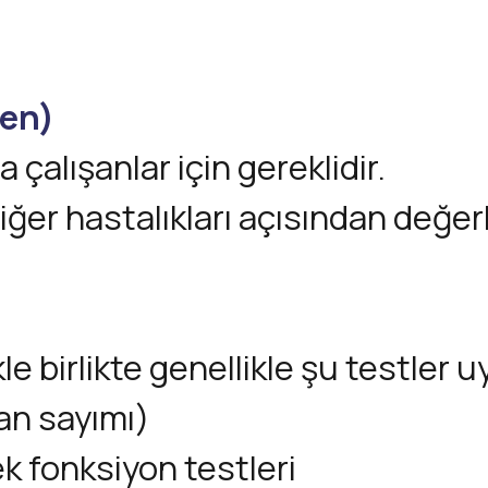
gen)
 çalışanlar için gereklidir.
ğer hastalıkları açısından değerl
e birlikte genellikle şu testler u
n sayımı)
k fonksiyon testleri