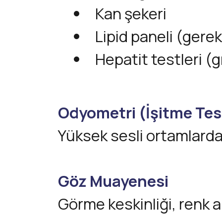
Kan şekeri
Lipid paneli (gere
Hepatit testleri (
Odyometri (İşitme Tes
Yüksek sesli ortamlarda ç
Göz Muayenesi
Görme keskinliği, renk al