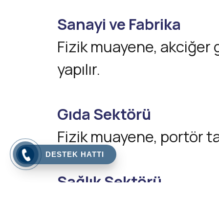
Sanayi ve Fabrika
Fizik muayene, akciğer g
yapılır.
Gıda Sektörü
Fizik muayene, portör ta
DESTEK HATTI
Sağlık Sektörü
Fizik muayene, portör tar