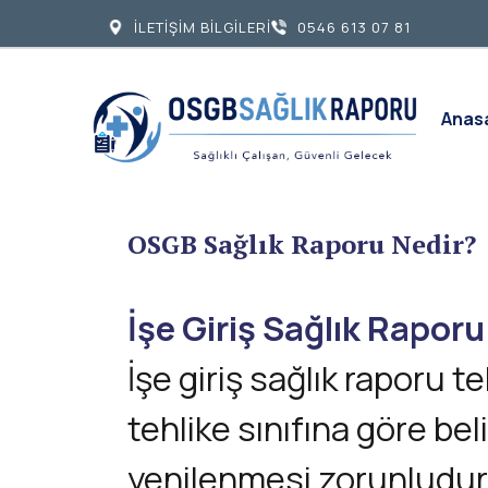
İLETİŞİM BİLGİLERİ
0546 613 07 81
Anas
OSGB Sağlık Raporu Nedir?
İşe Giriş Sağlık Rapor
İşe giriş sağlık raporu t
tehlike sınıfına göre be
yenilenmesi zorunludur