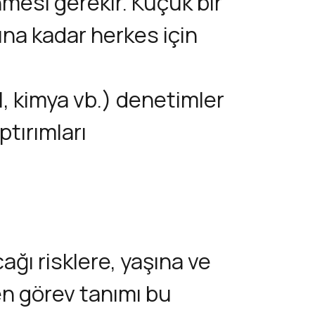
mesi gerekir. Küçük bir
ına kadar herkes için
al, kimya vb.) denetimler
ptırımları
ğı risklere, yaşına ve
len görev tanımı bu