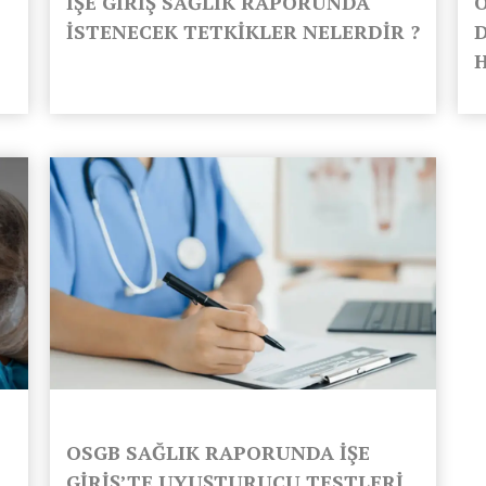
İŞE GİRİŞ SAĞLIK RAPORUNDA
İSTENECEK TETKİKLER NELERDİR ?
OSGB SAĞLIK RAPORUNDA İŞE
GİRİŞ’TE UYUŞTURUCU TESTLERİ