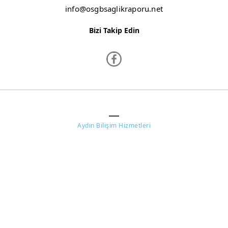
info@osgbsaglikraporu.net
Bizi Takip Edin
www.osgbsaglikraporu.net ©
Aydın Bilişim Hizmetleri