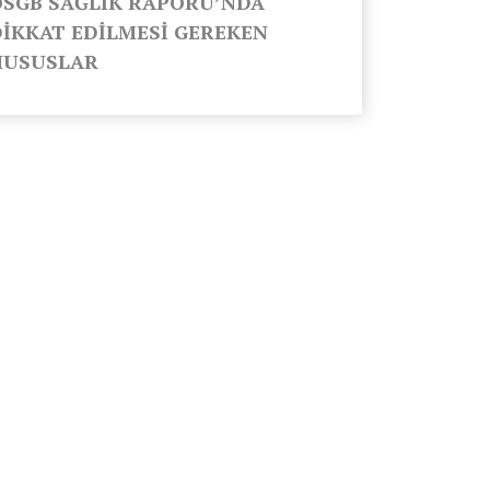
OSGB SAĞLIK RAPORU’NDA
DİKKAT EDİLMESİ GEREKEN
HUSUSLAR