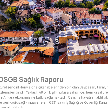
 OSGB Sağlık Raporu
ltürel zenginlikleriyle öne çıkan ilçelerinden biri olan Beypazarı, tarım,
erinden biridir. Yaklaşık 48 bin kişilik nüfusa sahip ilçe, hem kırsal 
le Ankara ekonomisine katkı sağlamaktadır. Çalışma hayatının aktif o
 ve periyodik sağlık muayeneleri, 6331 sayılı İş Sağlığı ve Güvenliği K
 yer almaktadır.