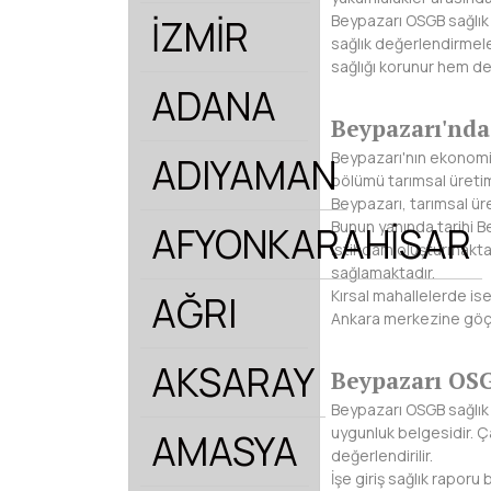
Beypazarı OSGB sağlık 
İZMİR
sağlık değerlendirmele
sağlığı korunur hem de 
ADANA
Beypazarı'nda
Beypazarı'nın ekonomisi
ADIYAMAN
bölümü tarımsal üretim
Beypazarı, tarımsal ür
Bunun yanında tarihi Be
AFYONKARAHİSAR
istihdam oluşturmaktadı
sağlamaktadır.
Kırsal mahallelerde is
AĞRI
Ankara merkezine göç e
AKSARAY
Beypazarı OSG
Beypazarı OSGB sağlık 
uygunluk belgesidir. Ç
AMASYA
değerlendirilir.
İşe giriş sağlık rapor