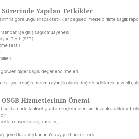
 Sürecinde Yapılan Tetkikler
e sınıfına göre uygulanacak tetkikler değişebilmekle birlikte sağlık rap
:
arafından işe giriş sağlık muayenesi
iyon Testi (SFT)
tme testi)
si
lilleri
 görülen diğer sağlık değerlendirmeleri
 çalışanın sağlık durumu ayrıntılı olarak değerlendirilerek güvenli çalış
a OSGB Hizmetlerinin Önemi
t sektöründe faaliyet gösteren işletmeler için düzenli sağlık kontrolle
dır.
etleri sayesinde işletmeler;
 Sağlığı ve Güvenliği Kanunu'na uygun hareket eder.