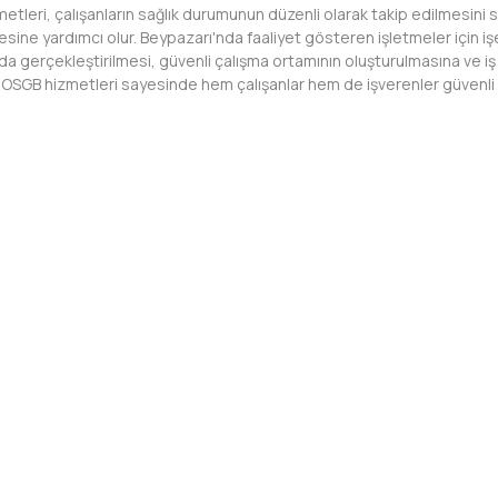
tleri, çalışanların sağlık durumunun düzenli olarak takip edilmesini s
sine yardımcı olur. Beypazarı'nda faaliyet gösteren işletmeler için işe
a gerçekleştirilmesi, güvenli çalışma ortamının oluşturulmasına ve iş v
OSGB hizmetleri sayesinde hem çalışanlar hem de işverenler güvenli ve s