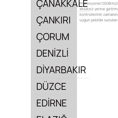
ÇANAKKALE
Profesyonel OSGB hizme
eksiksiz yerine getirme
kontrollerinin zamanınd
ÇANKIRI
uygun şekilde sunulan 
ÇORUM
DENİZLİ
DİYARBAKIR
DÜZCE
EDİRNE