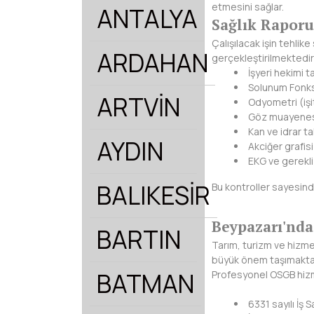
etmesini sağlar.
ANTALYA
Sağlık Raporu
Çalışılacak işin tehlik
ARDAHAN
gerçekleştirilmektedir
İşyeri hekimi t
Solunum Fonks
ARTVİN
Odyometri (işi
Göz muayene
Kan ve idrar tah
AYDIN
Akciğer grafisi
EKG ve gerekli
BALIKESİR
Bu kontroller sayesinde
Beypazarı'nd
BARTIN
Tarım, turizm ve hizme
büyük önem taşımakta
BATMAN
Profesyonel OSGB hizm
6331 sayılı İş