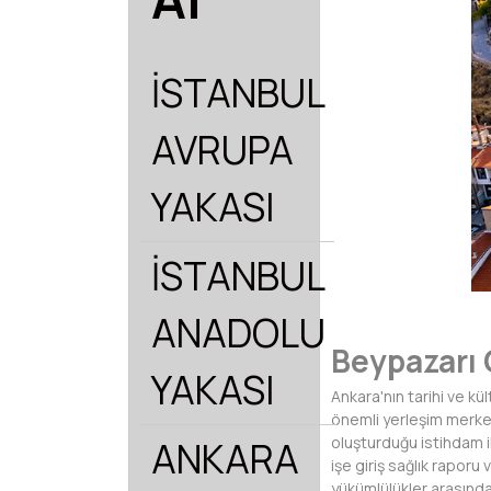
İSTANBUL
AVRUPA
YAKASI
İSTANBUL
ANADOLU
Beypazarı
YAKASI
Ankara'nın tarihi ve kü
önemli yerleşim merkezl
oluşturduğu istihdam i
ANKARA
işe giriş sağlık raporu
yükümlülükler arasında