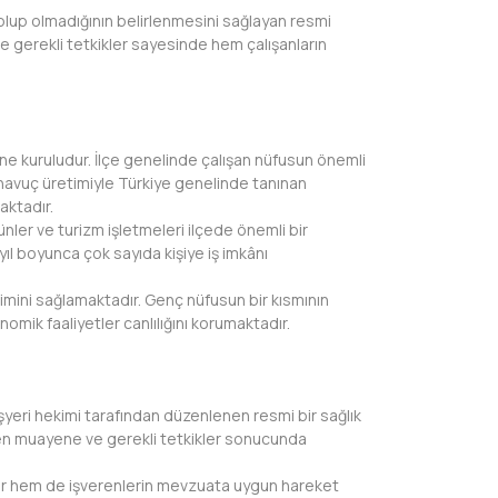
 olup olmadığının belirlenmesini sağlayan resmi
 gerekli tetkikler sayesinde hem çalışanların
rine kuruludur. İlçe genelinde çalışan nüfusun önemli
havuç üretimiyle Türkiye genelinde tanınan
aktadır.
ünler ve turizm işletmeleri ilçede önemli bir
yıl boyunca çok sayıda kişiye iş imkânı
çimini sağlamaktadır. Genç nüfusun bir kısmının
ik faaliyetler canlılığını korumaktadır.
yeri hekimi tarafından düzenlenen resmi bir sağlık
ilen muayene ve gerekli tetkikler sonucunda
tırır hem de işverenlerin mevzuata uygun hareket