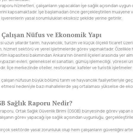
raporu hizmetleri, çalışanların yapacakları işe sağlık açısından uygun
rini kapsamaktadır. İşe başlamadan önce gerçekleştirilen muayene ve
işverenlerin yasal sorumlulukları eksiksiz şekilde yerine getirilir.
 Çalışan Nüfus ve Ekonomik Yapı
 uzun yıllardır tarım, hayvancılık, turizm ve küçük ölçekli ticaret üze
, hizmet sektörü ve yerel işletmelerde görev yapmaktadır. Özellikle 
etim kapasitesi bakımından Ankara'nın önemli ilçeleri arasında yer alm
ypazarı evleri, geleneksel el sanatları, gümüş işlemeciliği, yöresel ür
r. İlçe merkezinde oteller, restoranlar, kafeler ve turistik işletmeler 
e çalışan nüfusun büyük bölümü tarım ve hayvancılık faaliyetleriyle ge
tmesi nedeniyle bazı mahallelerde yaş ortalaması yükselse de ekonom
B Sağlık Raporu Nedir?
raporu, Ortak Sağlık Güvenlik Birimi (OSGB) bünyesinde görev yapan iş
alışanın görev yapacağı işe sağlık açısından uygunluğu, gerçekleştir
u birçok sektörde yasal zorunluluk olup hem çalışanların güvenliğini ar