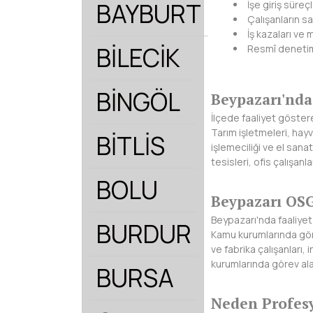
BAYBURT
İşe giriş süreç
Çalışanların sa
İş kazaları ve m
BİLECİK
Resmî denetiml
BİNGÖL
Beypazarı'nda
İlçede faaliyet göstere
Tarım işletmeleri, hayv
BİTLİS
işlemeciliği ve el sanat
tesisleri, ofis çalışanl
BOLU
Beypazarı OSG
Beypazarı'nda faaliye
BURDUR
Kamu kurumlarında göre
ve fabrika çalışanları, 
kurumlarında görev ala
BURSA
Neden Profesy