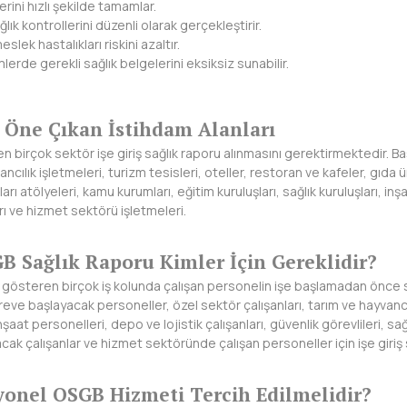
lerini hızlı şekilde tamamlar.
ğlık kontrollerini düzenli olarak gerçekleştirir.
eslek hastalıkları riskini azaltır.
erde gerekli sağlık belgelerini eksiksiz sunabilir.
 Öne Çıkan İstihdam Alanları
n birçok sektör işe giriş sağlık raporu alınmasını gerektirmektedir. Baş
ancılık işletmeleri, turizm tesisleri, oteller, restoran ve kafeler, gıda
ları atölyeleri, kamu kurumları, eğitim kuruluşları, sağlık kuruluşları, in
arı ve hizmet sektörü işletmeleri.
B Sağlık Raporu Kimler İçin Gereklidir?
t gösteren birçok iş kolunda çalışan personelin işe başlamadan önce 
ve başlayacak personeller, özel sektör çalışanları, tarım ve hayvancıl
inşaat personelleri, depo ve lojistik çalışanları, güvenlik görevlileri, sağ
cak çalışanlar ve hizmet sektöründe çalışan personeller için işe giriş
onel OSGB Hizmeti Tercih Edilmelidir?