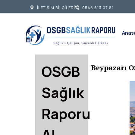
İLETİŞİM BİLGİLERİ
0546 613 07 81
Anas
OSGB
Beypazarı O
Sağlık
Raporu
Al