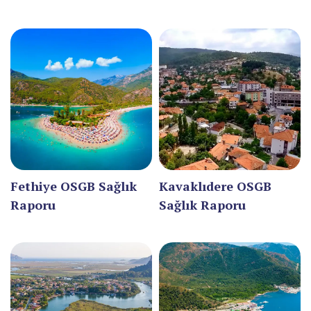
BARTIN
BATMAN
BAYBURT
BİLECİK
BİNGÖL
BİTLİS
Fethiye OSGB Sağlık
Kavaklıdere OSGB
BOLU
Raporu
Sağlık Raporu
BURDUR
BURSA
ÇANAKKALE
ÇANKIRI