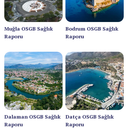
ADANA
ADIYAMAN
AFYONKARAHİSAR
Muğla OSGB Sağlık
Bodrum OSGB Sağlık
Raporu
Raporu
AĞRI
AKSARAY
AMASYA
ANTALYA
ARDAHAN
ARTVİN
AYDIN
Dalaman OSGB Sağlık
Datça OSGB Sağlık
BALIKESİR
Raporu
Raporu