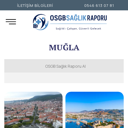
İLETİŞİM BİLGİLERİ
0546 613 07 81
MUĞLA
OSGB Sağlık Raporu Al
İSTANBUL AVRUPA YAKASI
İSTANBUL ANADOLU YAKASI
ANKARA
İZMİR