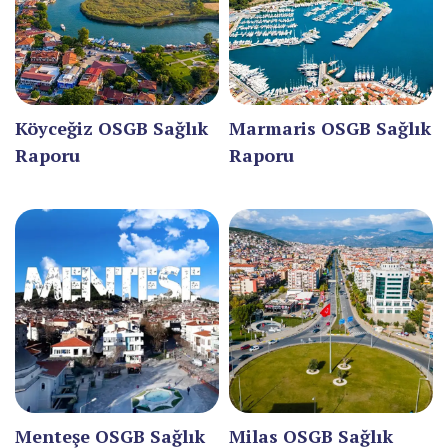
ÇORUM
DENİZLİ
DİYARBAKIR
Köyceğiz OSGB Sağlık
Marmaris OSGB Sağlık
Raporu
Raporu
DÜZCE
EDİRNE
ELAZIĞ
ERZİNCAN
ERZURUM
ESKİŞEHİR
GAZİANTEP
Menteşe OSGB Sağlık
Milas OSGB Sağlık