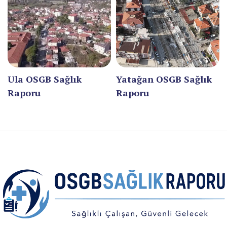
KAYSERİ
KIRIKKALE
KIRKLARELİ
KIRŞEHİR
Ula OSGB Sağlık
Yatağan OSGB Sağlık
Raporu
Raporu
KOCAELİ
KONYA
KÜTAHYA
MALATYA
MANİSA
MARDİN
MERSİN