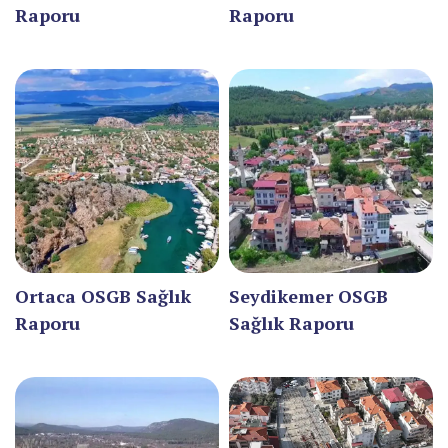
GİRESUN
Raporu
Raporu
GÜMÜŞHANE
HAKKARİ
HATAY
IĞDIR
ISPARTA
KAHRAMANMARAŞ
Ortaca OSGB Sağlık
Seydikemer OSGB
KARABÜK
Raporu
Sağlık Raporu
KARAMAN
KARS
KASTAMONU