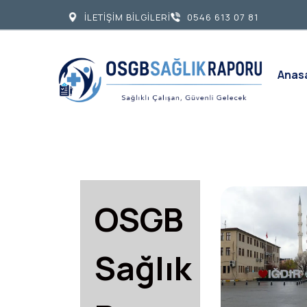
İLETİŞİM BİLGİLERİ
0546 613 07 81
Anas
OSGB
Sağlık