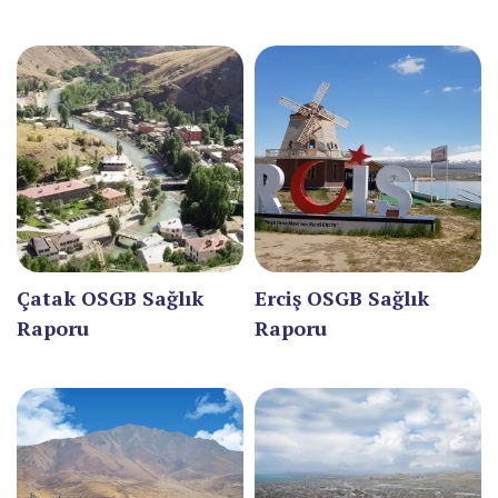
BARTIN
BATMAN
BAYBURT
BİLECİK
BİNGÖL
BİTLİS
Çatak OSGB Sağlık
Erciş OSGB Sağlık
BOLU
Raporu
Raporu
BURDUR
BURSA
ÇANAKKALE
ÇANKIRI