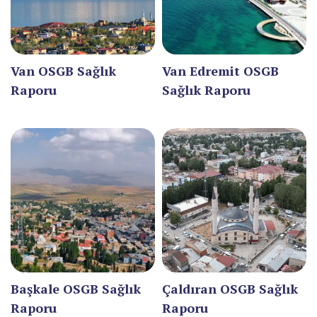
ADANA
ADIYAMAN
AFYONKARAHİSAR
Van OSGB Sağlık
Van Edremit OSGB
Raporu
Sağlık Raporu
AĞRI
AKSARAY
AMASYA
ANTALYA
ARDAHAN
ARTVİN
AYDIN
Başkale OSGB Sağlık
Çaldıran OSGB Sağlık
BALIKESİR
Raporu
Raporu