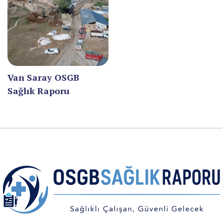
KAYSERİ
KIRIKKALE
KIRKLARELİ
KIRŞEHİR
Van Saray OSGB
Sağlık Raporu
KOCAELİ
KONYA
KÜTAHYA
MALATYA
MANİSA
MARDİN
MERSİN