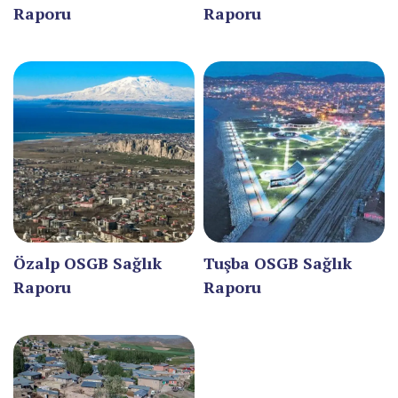
GİRESUN
Raporu
Raporu
GÜMÜŞHANE
HAKKARİ
HATAY
IĞDIR
ISPARTA
KAHRAMANMARAŞ
Özalp OSGB Sağlık
Tuşba OSGB Sağlık
KARABÜK
Raporu
Raporu
KARAMAN
KARS
KASTAMONU