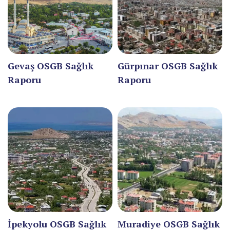
ÇORUM
DENİZLİ
DİYARBAKIR
Gevaş OSGB Sağlık
Gürpınar OSGB Sağlık
Raporu
Raporu
DÜZCE
EDİRNE
ELAZIĞ
ERZİNCAN
ERZURUM
ESKİŞEHİR
GAZİANTEP
İpekyolu OSGB Sağlık
Muradiye OSGB Sağlık