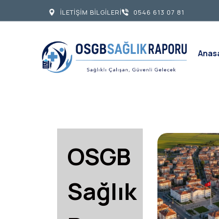
İLETİŞİM BİLGİLERİ
0546 613 07 81
Anas
OSGB
Sağlık