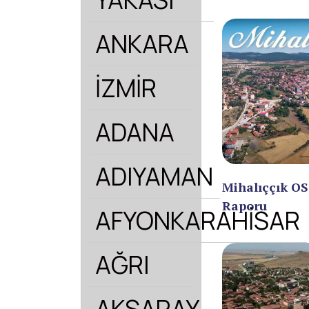
ANKARA
İZMİR
ADANA
ADIYAMAN
Mihalıççık OS
Raporu
AFYONKARAHİSAR
AĞRI
AKSARAY