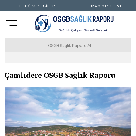
İLETİŞİM BİLGİLERİ
0546 613 07 81
OSGB Sağlık Raporu Al
İSTANBUL AVRUPA YAKASI
Çamlıdere OSGB Sağlık Raporu
İSTANBUL ANADOLU YAKASI
ANKARA
İZMİR
ADANA
ADIYAMAN