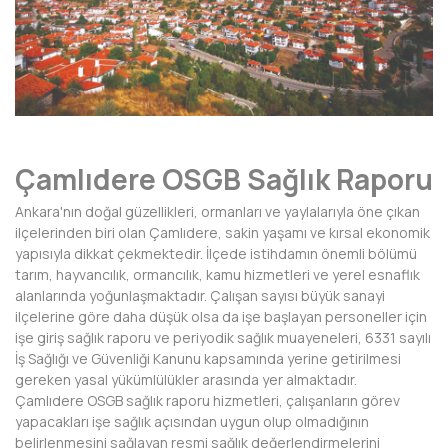
AFYONKARAHİSAR
AĞRI
AKSARAY
AMASYA
Çamlıdere OSGB Sağlık Raporu
ANTALYA
Ankara'nın doğal güzellikleri, ormanları ve yaylalarıyla öne çıkan
ARDAHAN
ilçelerinden biri olan Çamlıdere, sakin yaşamı ve kırsal ekonomik
yapısıyla dikkat çekmektedir. İlçede istihdamın önemli bölümü
ARTVİN
tarım, hayvancılık, ormancılık, kamu hizmetleri ve yerel esnaflık
alanlarında yoğunlaşmaktadır. Çalışan sayısı büyük sanayi
AYDIN
ilçelerine göre daha düşük olsa da işe başlayan personeller için
işe giriş sağlık raporu ve periyodik sağlık muayeneleri, 6331 sayılı
BALIKESİR
İş Sağlığı ve Güvenliği Kanunu kapsamında yerine getirilmesi
gereken yasal yükümlülükler arasında yer almaktadır.
BARTIN
Çamlıdere OSGB sağlık raporu hizmetleri, çalışanların görev
yapacakları işe sağlık açısından uygun olup olmadığının
BATMAN
belirlenmesini sağlayan resmi sağlık değerlendirmelerini