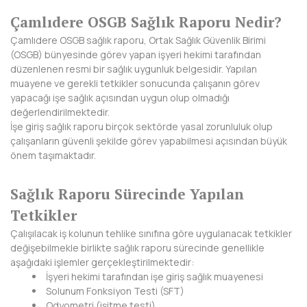
Çamlıdere OSGB Sağlık Raporu Nedir?
DİYARBAKIR
Çamlıdere OSGB sağlık raporu, Ortak Sağlık Güvenlik Birimi
DÜZCE
(OSGB) bünyesinde görev yapan işyeri hekimi tarafından
düzenlenen resmi bir sağlık uygunluk belgesidir. Yapılan
EDİRNE
muayene ve gerekli tetkikler sonucunda çalışanın görev
yapacağı işe sağlık açısından uygun olup olmadığı
ELAZIĞ
değerlendirilmektedir.
İşe giriş sağlık raporu birçok sektörde yasal zorunluluk olup
ERZİNCAN
çalışanların güvenli şekilde görev yapabilmesi açısından büyük
önem taşımaktadır.
ERZURUM
Sağlık Raporu Sürecinde Yapılan
ESKİŞEHİR
Tetkikler
GAZİANTEP
Çalışılacak iş kolunun tehlike sınıfına göre uygulanacak tetkikler
değişebilmekle birlikte sağlık raporu sürecinde genellikle
GİRESUN
aşağıdaki işlemler gerçekleştirilmektedir:
İşyeri hekimi tarafından işe giriş sağlık muayenesi
GÜMÜŞHANE
Solunum Fonksiyon Testi (SFT)
Odyometri (işitme testi)