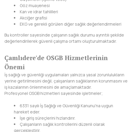
HAKKARİ
Göz muayenesi
Kan ve idrar tahlilleri
HATAY
Akciğer grafisi
EKG ve gerekli görülen diğer sağlık değerlendirmeleri
IĞDIR
Bu kontroller sayesinde çalışanın sağlık durumu ayrıntılı şekilde
ISPARTA
değerlendirilerek güvenli çalışma ortamı oluşturulmaktadır.
KAHRAMANMARAŞ
Çamlıdere'de OSGB Hizmetlerinin
KARABÜK
Önemi
İş sağlığı ve güvenliği uygulamaları yalnızca yasal zorunlulukların
KARAMAN
yerine getirilmesini değil, çalışanların sağlıklarının korunmasını ve
iş kazalarının önlenmesini de amaçlamaktadır.
KARS
Profesyonel OSGB hizmetleri sayesinde işletmeler;
KASTAMONU
6331 sayılı İş Sağlığı ve Güvenliği Kanunu'na uygun
hareket eder.
KAYSERİ
İşe giriş süreçlerini hızlandırır.
Çalışanların sağlık kontrollerini düzenli olarak
KIRIKKALE
gerçekleştirir.