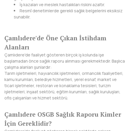
İş kazaları ve meslek hastalıkları riskini azaltır.
KIRKLARELİ
Resmî denetimlerde gerekli sağlık belgelerini eksiksiz
sunabilir.
KIRŞEHİR
KOCAELİ
Çamlıdere'de Öne Çıkan İstihdam
KONYA
Alanları
Çamlıdere'de faaliyet gösteren birçok iş kolunda işe
KÜTAHYA
başlamadan önce sağlık raporu alınması gerekmektedir. Başlıca
çalışma alanları şunlardır:
MALATYA
Tarım işletmeleri, hayvancılık işletmeleri, ormancılık faaliyetleri,
kamu kurumları, belediye hizmetleri, yerel esnaf, market ve
MANİSA
ticari işletmeler, restoran ve konaklama tesisleri, turizm
işletmeleri, inşaat sektörü, eğitim kurumları, sağlık kuruluşları,
MARDİN
ofis çalışanları ve hizmet sektörü.
MERSİN
Çamlıdere OSGB Sağlık Raporu Kimler
MUĞLA
İçin Gereklidir?
MUŞ