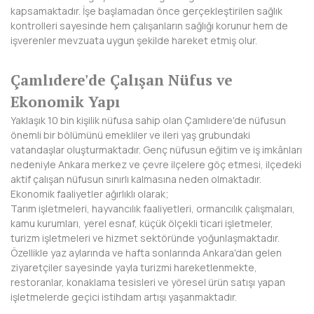
kapsamaktadır. İşe başlamadan önce gerçekleştirilen sağlık
BAYBURT
kontrolleri sayesinde hem çalışanların sağlığı korunur hem de
işverenler mevzuata uygun şekilde hareket etmiş olur.
BİLECİK
BİNGÖL
Çamlıdere'de Çalışan Nüfus ve
Ekonomik Yapı
BİTLİS
Yaklaşık 10 bin kişilik nüfusa sahip olan Çamlıdere'de nüfusun
BOLU
önemli bir bölümünü emekliler ve ileri yaş grubundaki
vatandaşlar oluşturmaktadır. Genç nüfusun eğitim ve iş imkânları
BURDUR
nedeniyle Ankara merkez ve çevre ilçelere göç etmesi, ilçedeki
aktif çalışan nüfusun sınırlı kalmasına neden olmaktadır.
BURSA
Ekonomik faaliyetler ağırlıklı olarak;
Tarım işletmeleri, hayvancılık faaliyetleri, ormancılık çalışmaları,
ÇANAKKALE
kamu kurumları, yerel esnaf, küçük ölçekli ticari işletmeler,
turizm işletmeleri ve hizmet sektöründe yoğunlaşmaktadır.
ÇANKIRI
Özellikle yaz aylarında ve hafta sonlarında Ankara'dan gelen
ziyaretçiler sayesinde yayla turizmi hareketlenmekte,
ÇORUM
restoranlar, konaklama tesisleri ve yöresel ürün satışı yapan
işletmelerde geçici istihdam artışı yaşanmaktadır.
DENİZLİ