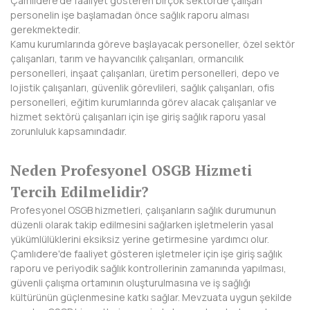
Çamlıdere'de faaliyet gösteren birçok sektörde çalışan
personelin işe başlamadan önce sağlık raporu alması
NEVŞEHİR
gerekmektedir.
Kamu kurumlarında göreve başlayacak personeller, özel sektör
NİĞDE
çalışanları, tarım ve hayvancılık çalışanları, ormancılık
personelleri, inşaat çalışanları, üretim personelleri, depo ve
ORDU
lojistik çalışanları, güvenlik görevlileri, sağlık çalışanları, ofis
personelleri, eğitim kurumlarında görev alacak çalışanlar ve
OSMANİYE
hizmet sektörü çalışanları için işe giriş sağlık raporu yasal
zorunluluk kapsamındadır.
RİZE
Neden Profesyonel OSGB Hizmeti
SAKARYA
Tercih Edilmelidir?
SAMSUN
Profesyonel OSGB hizmetleri, çalışanların sağlık durumunun
düzenli olarak takip edilmesini sağlarken işletmelerin yasal
SİİRT
yükümlülüklerini eksiksiz yerine getirmesine yardımcı olur.
Çamlıdere'de faaliyet gösteren işletmeler için işe giriş sağlık
SİNOP
raporu ve periyodik sağlık kontrollerinin zamanında yapılması,
güvenli çalışma ortamının oluşturulmasına ve iş sağlığı
SİVAS
kültürünün güçlenmesine katkı sağlar. Mevzuata uygun şekilde