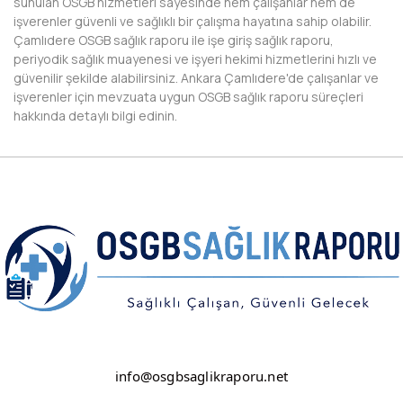
sunulan OSGB hizmetleri sayesinde hem çalışanlar hem de
ŞANLIURFA
işverenler güvenli ve sağlıklı bir çalışma hayatına sahip olabilir.
Çamlıdere OSGB sağlık raporu ile işe giriş sağlık raporu,
ŞIRNAK
periyodik sağlık muayenesi ve işyeri hekimi hizmetlerini hızlı ve
güvenilir şekilde alabilirsiniz. Ankara Çamlıdere'de çalışanlar ve
TEKİRDAĞ
işverenler için mevzuata uygun OSGB sağlık raporu süreçleri
hakkında detaylı bilgi edinin.
TOKAT
TRABZON
TUNCELİ
UŞAK
VAN
YALOVA
YOZGAT
info@osgbsaglikraporu.net
ZONGULDAK