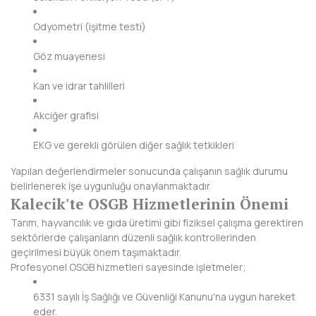
KIRKLARELİ
Odyometri (işitme testi)
KIRŞEHİR
Göz muayenesi
KOCAELİ
Kan ve idrar tahlilleri
KONYA
Akciğer grafisi
KÜTAHYA
EKG ve gerekli görülen diğer sağlık tetkikleri
MALATYA
Yapılan değerlendirmeler sonucunda çalışanın sağlık durumu
belirlenerek işe uygunluğu onaylanmaktadır.
MANİSA
Kalecik'te OSGB Hizmetlerinin Önemi
MARDİN
Tarım, hayvancılık ve gıda üretimi gibi fiziksel çalışma gerektiren
sektörlerde çalışanların düzenli sağlık kontrollerinden
MERSİN
geçirilmesi büyük önem taşımaktadır.
Profesyonel OSGB hizmetleri sayesinde işletmeler;
MUĞLA
6331 sayılı İş Sağlığı ve Güvenliği Kanunu'na uygun hareket
MUŞ
eder.