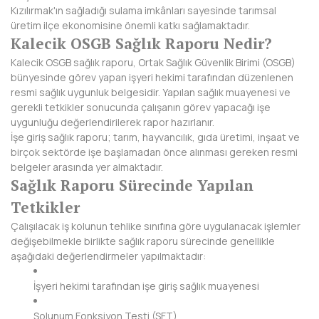
HAKKARİ
Kızılırmak'ın sağladığı sulama imkânları sayesinde tarımsal
üretim ilçe ekonomisine önemli katkı sağlamaktadır.
HATAY
Kalecik OSGB Sağlık Raporu Nedir?
Kalecik OSGB sağlık raporu, Ortak Sağlık Güvenlik Birimi (OSGB)
IĞDIR
bünyesinde görev yapan işyeri hekimi tarafından düzenlenen
resmi sağlık uygunluk belgesidir. Yapılan sağlık muayenesi ve
ISPARTA
gerekli tetkikler sonucunda çalışanın görev yapacağı işe
uygunluğu değerlendirilerek rapor hazırlanır.
KAHRAMANMARAŞ
İşe giriş sağlık raporu; tarım, hayvancılık, gıda üretimi, inşaat ve
birçok sektörde işe başlamadan önce alınması gereken resmi
KARABÜK
belgeler arasında yer almaktadır.
Sağlık Raporu Sürecinde Yapılan
KARAMAN
Tetkikler
KARS
Çalışılacak iş kolunun tehlike sınıfına göre uygulanacak işlemler
değişebilmekle birlikte sağlık raporu sürecinde genellikle
KASTAMONU
aşağıdaki değerlendirmeler yapılmaktadır:
KAYSERİ
İşyeri hekimi tarafından işe giriş sağlık muayenesi
KIRIKKALE
Solunum Fonksiyon Testi (SFT)