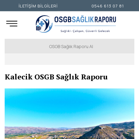
İLETİŞİM BİLGİLERİ
0546 613 07 81
OSGB Sağlık Raporu Al
İSTANBUL AVRUPA YAKASI
Kalecik OSGB Sağlık Raporu
İSTANBUL ANADOLU YAKASI
ANKARA
İZMİR
ADANA
ADIYAMAN