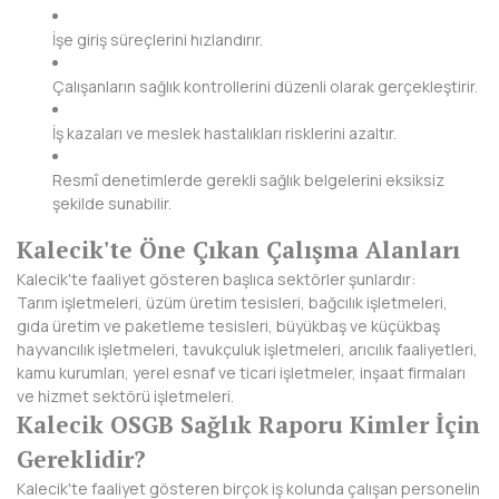
NEVŞEHİR
İşe giriş süreçlerini hızlandırır.
NİĞDE
Çalışanların sağlık kontrollerini düzenli olarak gerçekleştirir.
ORDU
İş kazaları ve meslek hastalıkları risklerini azaltır.
OSMANİYE
Resmî denetimlerde gerekli sağlık belgelerini eksiksiz
şekilde sunabilir.
RİZE
Kalecik'te Öne Çıkan Çalışma Alanları
SAKARYA
Kalecik'te faaliyet gösteren başlıca sektörler şunlardır:
Tarım işletmeleri, üzüm üretim tesisleri, bağcılık işletmeleri,
SAMSUN
gıda üretim ve paketleme tesisleri, büyükbaş ve küçükbaş
hayvancılık işletmeleri, tavukçuluk işletmeleri, arıcılık faaliyetleri,
SİİRT
kamu kurumları, yerel esnaf ve ticari işletmeler, inşaat firmaları
ve hizmet sektörü işletmeleri.
SİNOP
Kalecik OSGB Sağlık Raporu Kimler İçin
Gereklidir?
SİVAS
Kalecik'te faaliyet gösteren birçok iş kolunda çalışan personelin