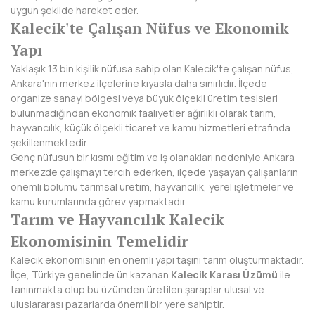
uygun şekilde hareket eder.
BAYBURT
Kalecik'te Çalışan Nüfus ve Ekonomik
BİLECİK
Yapı
Yaklaşık 13 bin kişilik nüfusa sahip olan Kalecik'te çalışan nüfus,
BİNGÖL
Ankara'nın merkez ilçelerine kıyasla daha sınırlıdır. İlçede
organize sanayi bölgesi veya büyük ölçekli üretim tesisleri
BİTLİS
bulunmadığından ekonomik faaliyetler ağırlıklı olarak tarım,
hayvancılık, küçük ölçekli ticaret ve kamu hizmetleri etrafında
BOLU
şekillenmektedir.
Genç nüfusun bir kısmı eğitim ve iş olanakları nedeniyle Ankara
BURDUR
merkezde çalışmayı tercih ederken, ilçede yaşayan çalışanların
önemli bölümü tarımsal üretim, hayvancılık, yerel işletmeler ve
BURSA
kamu kurumlarında görev yapmaktadır.
Tarım ve Hayvancılık Kalecik
ÇANAKKALE
Ekonomisinin Temelidir
ÇANKIRI
Kalecik ekonomisinin en önemli yapı taşını tarım oluşturmaktadır.
İlçe, Türkiye genelinde ün kazanan
Kalecik Karası Üzümü
ile
ÇORUM
tanınmakta olup bu üzümden üretilen şaraplar ulusal ve
uluslararası pazarlarda önemli bir yere sahiptir.
DENİZLİ