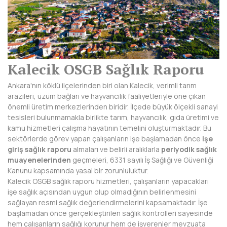
AFYONKARAHİSAR
AĞRI
AKSARAY
Kalecik OSGB Sağlık Raporu
AMASYA
Ankara'nın köklü ilçelerinden biri olan Kalecik, verimli tarım
ANTALYA
arazileri, üzüm bağları ve hayvancılık faaliyetleriyle öne çıkan
önemli üretim merkezlerinden biridir. İlçede büyük ölçekli sanayi
ARDAHAN
tesisleri bulunmamakla birlikte tarım, hayvancılık, gıda üretimi ve
kamu hizmetleri çalışma hayatının temelini oluşturmaktadır. Bu
ARTVİN
sektörlerde görev yapan çalışanların işe başlamadan önce
işe
giriş sağlık raporu
almaları ve belirli aralıklarla
periyodik sağlık
AYDIN
muayenelerinden
geçmeleri, 6331 sayılı İş Sağlığı ve Güvenliği
Kanunu kapsamında yasal bir zorunluluktur.
BALIKESİR
Kalecik OSGB sağlık raporu hizmetleri, çalışanların yapacakları
işe sağlık açısından uygun olup olmadığının belirlenmesini
BARTIN
sağlayan resmi sağlık değerlendirmelerini kapsamaktadır. İşe
başlamadan önce gerçekleştirilen sağlık kontrolleri sayesinde
BATMAN
hem çalışanların sağlığı korunur hem de işverenler mevzuata