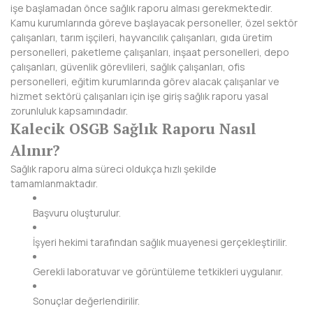
ŞANLIURFA
işe başlamadan önce sağlık raporu alması gerekmektedir.
Kamu kurumlarında göreve başlayacak personeller, özel sektör
ŞIRNAK
çalışanları, tarım işçileri, hayvancılık çalışanları, gıda üretim
personelleri, paketleme çalışanları, inşaat personelleri, depo
TEKİRDAĞ
çalışanları, güvenlik görevlileri, sağlık çalışanları, ofis
personelleri, eğitim kurumlarında görev alacak çalışanlar ve
TOKAT
hizmet sektörü çalışanları için işe giriş sağlık raporu yasal
zorunluluk kapsamındadır.
TRABZON
Kalecik OSGB Sağlık Raporu Nasıl
Alınır?
TUNCELİ
Sağlık raporu alma süreci oldukça hızlı şekilde
UŞAK
tamamlanmaktadır.
VAN
Başvuru oluşturulur.
YALOVA
İşyeri hekimi tarafından sağlık muayenesi gerçekleştirilir.
YOZGAT
Gerekli laboratuvar ve görüntüleme tetkikleri uygulanır.
ZONGULDAK
Sonuçlar değerlendirilir.