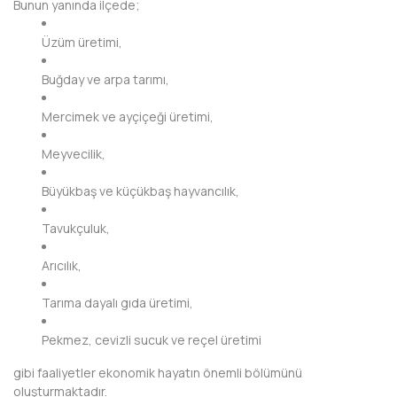
Bunun yanında ilçede;
DİYARBAKIR
Üzüm üretimi,
DÜZCE
Buğday ve arpa tarımı,
EDİRNE
Mercimek ve ayçiçeği üretimi,
ELAZIĞ
Meyvecilik,
ERZİNCAN
Büyükbaş ve küçükbaş hayvancılık,
ERZURUM
Tavukçuluk,
ESKİŞEHİR
Arıcılık,
GAZİANTEP
Tarıma dayalı gıda üretimi,
GİRESUN
Pekmez, cevizli sucuk ve reçel üretimi
GÜMÜŞHANE
gibi faaliyetler ekonomik hayatın önemli bölümünü
oluşturmaktadır.