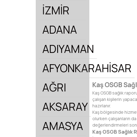
İZMİR
ADANA
ADIYAMAN
AFYONKARAHİSAR
AĞRI
Kaş OSGB Sağl
Kaş OSGB sağlık raporu,
çalışan kişilerin yapaca
AKSARAY
hazırlanır.
Kaş bölgesinde hizmet 
olurken çalışanların da
AMASYA
değerlendirmeleri son
Kaş OSGB Sağlık R