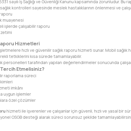
, 6331 sayılı İş Sağlığı ve Güvenliği Kanunu kapsamında zorunludur. Bu r
i sağlık kontrolleri sayesinde meslek hastalıklarının önlenmesi ve çalı
k raporu
lık muayenesi
eli işlerde çalışabilir raporu
özetimi
aporu Hizmetleri
letmelere hızlı ve güvenilir sağlık raporu hizmeti sunar. Mobil sağlık 
ekli tetkiklerini kısa sürede tamamlayabilir.
ğlık personelleri tarafından yapılan değerlendirmeler sonucunda çalışan
Tercih Etmelisiniz?
lir raporlama süreci
ekimleri
izmeti imkânı
a uygun işlemler
alara özel çözümler
oru
hizmeti ile işverenler ve çalışanlar için güvenli, hızlı ve yasal bir s
esyonel OSGB desteği alarak süreci sorunsuz şekilde tamamlayabilirsin