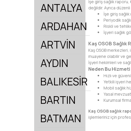
İşe giriş sağlık raporu
ANTALYA
değildir. Ayrıca düzenl
İşe giriş sağlı
Periyodik sağ
ARDAHAN
Riskli ve tehlik
İşyeri sağlık g
ARTVİN
Kaş OSGB Sağlık R
Kaş OSGB merkezleri, iş
muayene olabilir ve ger
AYDIN
İşyeri hekimleri ve sa
Neden Bu Hizmeti 
Hızlı ve güveni
BALIKESİR
Yetkili işyeri h
Mobil sağlık h
Yasal mevzuat
BARTIN
Kurumsal firm
Kaş OSGB sağlık rap
BATMAN
işlemleriniz için prof