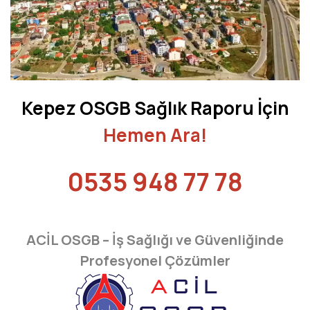
AFYONKARAHİSAR
AĞRI
AKSARAY
AMASYA
Kepez
OSGB Sağlık Raporu İçin
ANTALYA
Hemen Ara!
ARDAHAN
0535 948 77 78
ARTVİN
AYDIN
ACİL OSGB – İş Sağlığı ve Güvenliğinde
BALIKESİR
Profesyonel Çözümler
BARTIN
BATMAN