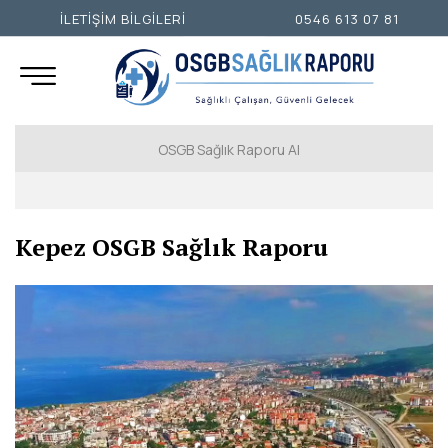
İLETİŞİM BİLGİLERİ
0546 613 07 81
OSGB Sağlık Raporu Al
İSTANBUL AVRUPA YAKASI
Kepez OSGB Sağlık Raporu
İSTANBUL ANADOLU YAKASI
ANKARA
İZMİR
ADANA
ADIYAMAN