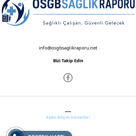
KIRKLARELİ
KIRŞEHİR
KOCAELİ
KONYA
info@osgbsaglikraporu.net
KÜTAHYA
Bizi Takip Edin
MALATYA
MANİSA
MARDİN
www.osgbsaglikraporu.net ©
MERSİN
Aydın Bilişim Hizmetleri
MUĞLA
MUŞ