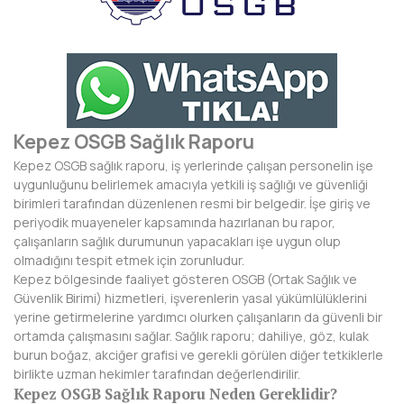
BAYBURT
BİLECİK
BİNGÖL
BİTLİS
Kepez OSGB Sağlık Raporu
Kepez OSGB sağlık raporu, iş yerlerinde çalışan personelin işe
BOLU
uygunluğunu belirlemek amacıyla yetkili iş sağlığı ve güvenliği
birimleri tarafından düzenlenen resmi bir belgedir. İşe giriş ve
BURDUR
periyodik muayeneler kapsamında hazırlanan bu rapor,
çalışanların sağlık durumunun yapacakları işe uygun olup
BURSA
olmadığını tespit etmek için zorunludur.
Kepez bölgesinde faaliyet gösteren OSGB (Ortak Sağlık ve
ÇANAKKALE
Güvenlik Birimi) hizmetleri, işverenlerin yasal yükümlülüklerini
yerine getirmelerine yardımcı olurken çalışanların da güvenli bir
ÇANKIRI
ortamda çalışmasını sağlar. Sağlık raporu; dahiliye, göz, kulak
burun boğaz, akciğer grafisi ve gerekli görülen diğer tetkiklerle
ÇORUM
birlikte uzman hekimler tarafından değerlendirilir.
Kepez OSGB Sağlık Raporu Neden Gereklidir?
DENİZLİ