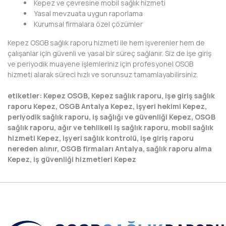
Kepez ve çevresine mobil sağlık hizmeti
HAKKARİ
Yasal mevzuata uygun raporlama
Kurumsal firmalara özel çözümler
HATAY
Kepez OSGB sağlık raporu hizmeti ile hem işverenler hem de
IĞDIR
çalışanlar için güvenli ve yasal bir süreç sağlanır. Siz de işe giriş
ve periyodik muayene işlemleriniz için profesyonel OSGB
ISPARTA
hizmeti alarak süreci hızlı ve sorunsuz tamamlayabilirsiniz.
KAHRAMANMARAŞ
etiketler: Kepez OSGB, Kepez sağlık raporu, işe giriş sağlık
raporu Kepez, OSGB Antalya Kepez, işyeri hekimi Kepez,
KARABÜK
periyodik sağlık raporu, iş sağlığı ve güvenliği Kepez, OSGB
sağlık raporu, ağır ve tehlikeli iş sağlık raporu, mobil sağlık
KARAMAN
hizmeti Kepez, işyeri sağlık kontrolü, işe giriş raporu
nereden alınır, OSGB firmaları Antalya, sağlık raporu alma
KARS
Kepez, iş güvenliği hizmetleri Kepez
KASTAMONU
KAYSERİ
KIRIKKALE