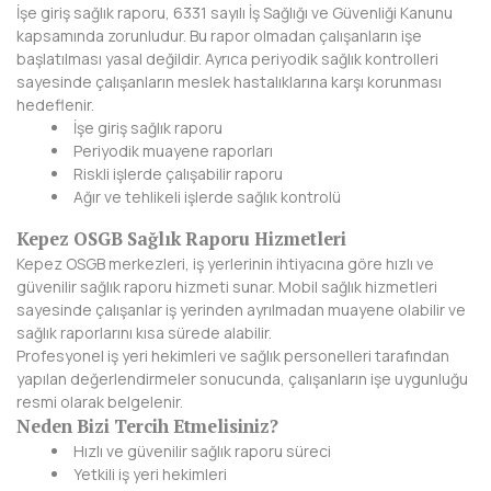
İşe giriş sağlık raporu, 6331 sayılı İş Sağlığı ve Güvenliği Kanunu
kapsamında zorunludur. Bu rapor olmadan çalışanların işe
DİYARBAKIR
başlatılması yasal değildir. Ayrıca periyodik sağlık kontrolleri
sayesinde çalışanların meslek hastalıklarına karşı korunması
DÜZCE
hedeflenir.
İşe giriş sağlık raporu
EDİRNE
Periyodik muayene raporları
Riskli işlerde çalışabilir raporu
ELAZIĞ
Ağır ve tehlikeli işlerde sağlık kontrolü
ERZİNCAN
Kepez OSGB Sağlık Raporu Hizmetleri
Kepez OSGB merkezleri, iş yerlerinin ihtiyacına göre hızlı ve
ERZURUM
güvenilir sağlık raporu hizmeti sunar. Mobil sağlık hizmetleri
sayesinde çalışanlar iş yerinden ayrılmadan muayene olabilir ve
ESKİŞEHİR
sağlık raporlarını kısa sürede alabilir.
Profesyonel iş yeri hekimleri ve sağlık personelleri tarafından
GAZİANTEP
yapılan değerlendirmeler sonucunda, çalışanların işe uygunluğu
resmi olarak belgelenir.
GİRESUN
Neden Bizi Tercih Etmelisiniz?
Hızlı ve güvenilir sağlık raporu süreci
GÜMÜŞHANE
Yetkili iş yeri hekimleri