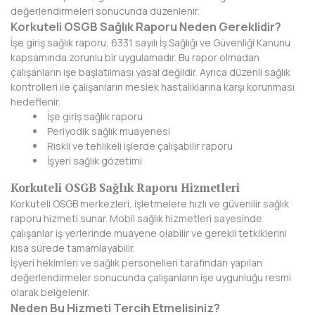
değerlendirmeleri sonucunda düzenlenir.
DİYARBAKIR
Korkuteli OSGB Sağlık Raporu Neden Gereklidir?
İşe giriş sağlık raporu, 6331 sayılı İş Sağlığı ve Güvenliği Kanunu
DÜZCE
kapsamında zorunlu bir uygulamadır. Bu rapor olmadan
çalışanların işe başlatılması yasal değildir. Ayrıca düzenli sağlık
EDİRNE
kontrolleri ile çalışanların meslek hastalıklarına karşı korunması
hedeflenir.
ELAZIĞ
İşe giriş sağlık raporu
Periyodik sağlık muayenesi
ERZİNCAN
Riskli ve tehlikeli işlerde çalışabilir raporu
İşyeri sağlık gözetimi
ERZURUM
Korkuteli OSGB Sağlık Raporu Hizmetleri
ESKİŞEHİR
Korkuteli OSGB merkezleri, işletmelere hızlı ve güvenilir sağlık
raporu hizmeti sunar. Mobil sağlık hizmetleri sayesinde
GAZİANTEP
çalışanlar iş yerlerinde muayene olabilir ve gerekli tetkiklerini
kısa sürede tamamlayabilir.
GİRESUN
İşyeri hekimleri ve sağlık personelleri tarafından yapılan
değerlendirmeler sonucunda çalışanların işe uygunluğu resmi
GÜMÜŞHANE
olarak belgelenir.
Neden Bu Hizmeti Tercih Etmelisiniz?