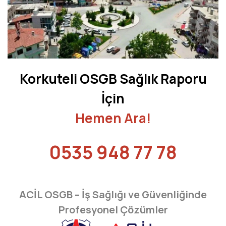
AFYONKARAHİSAR
AĞRI
AKSARAY
AMASYA
Korkuteli
OSGB Sağlık Raporu
ANTALYA
İçin
ARDAHAN
Hemen Ara!
ARTVİN
0535 948 77 78
AYDIN
BALIKESİR
ACİL OSGB – İş Sağlığı ve Güvenliğinde
BARTIN
Profesyonel Çözümler
BATMAN