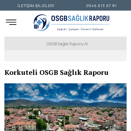
İLETİŞİM BİLGİLERİ
0546 613 07 81
OSGB Sağlık Raporu Al
İSTANBUL AVRUPA YAKASI
Korkuteli OSGB Sağlık Raporu
İSTANBUL ANADOLU YAKASI
ANKARA
İZMİR
ADANA
ADIYAMAN