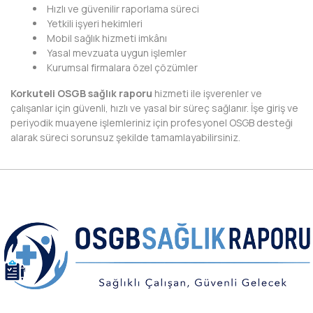
HAKKARİ
Hızlı ve güvenilir raporlama süreci
Yetkili işyeri hekimleri
HATAY
Mobil sağlık hizmeti imkânı
Yasal mevzuata uygun işlemler
IĞDIR
Kurumsal firmalara özel çözümler
ISPARTA
Korkuteli OSGB sağlık raporu
hizmeti ile işverenler ve
çalışanlar için güvenli, hızlı ve yasal bir süreç sağlanır. İşe giriş ve
KAHRAMANMARAŞ
periyodik muayene işlemleriniz için profesyonel OSGB desteği
alarak süreci sorunsuz şekilde tamamlayabilirsiniz.
KARABÜK
KARAMAN
KARS
KASTAMONU
KAYSERİ
KIRIKKALE