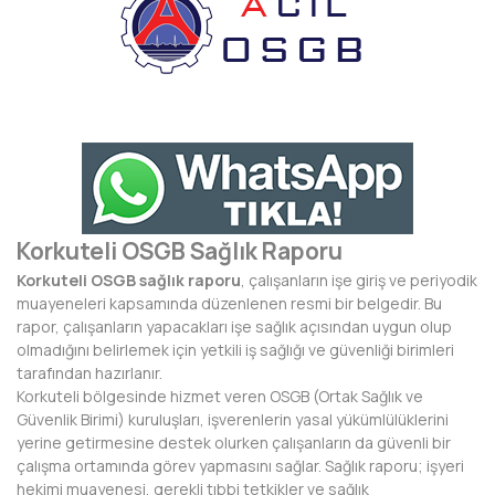
BAYBURT
BİLECİK
BİNGÖL
BİTLİS
BOLU
Korkuteli OSGB Sağlık Raporu
BURDUR
Korkuteli OSGB sağlık raporu
, çalışanların işe giriş ve periyodik
BURSA
muayeneleri kapsamında düzenlenen resmi bir belgedir. Bu
rapor, çalışanların yapacakları işe sağlık açısından uygun olup
ÇANAKKALE
olmadığını belirlemek için yetkili iş sağlığı ve güvenliği birimleri
tarafından hazırlanır.
ÇANKIRI
Korkuteli bölgesinde hizmet veren OSGB (Ortak Sağlık ve
Güvenlik Birimi) kuruluşları, işverenlerin yasal yükümlülüklerini
ÇORUM
yerine getirmesine destek olurken çalışanların da güvenli bir
çalışma ortamında görev yapmasını sağlar. Sağlık raporu; işyeri
DENİZLİ
hekimi muayenesi, gerekli tıbbi tetkikler ve sağlık