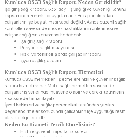
Kumluca OSGB Sağlık Raporu Neden Gereklidir?
İşe giriş sağlık raporu, 6331 sayılı İş Sağlığı ve Güvenliği Kanunu
DİYARBAKIR
kapsamında zorunlu bir uygulamadır. Bu rapor olmadan
çalışanların işe başlatılması yasal değildir. Ayrıca düzenli sağlık
DÜZCE
kontrolleri sayesinde meslek hastalıklarının önlenmesi ve
çalışan sağlığının korunması hedeflenir.
EDİRNE
İşe giriş sağlık raporu
Periyodik sağlık muayenesi
ELAZIĞ
Riskli ve tehlikeli işlerde çalışabilir raporu
İşyeri sağlık gözetimi
ERZİNCAN
Kumluca OSGB Sağlık Raporu Hizmetleri
ERZURUM
Kumluca OSGB merkezleri, işletmelere hızlı ve güvenilir sağlık
raporu hizmeti sunar. Mobil sağlık hizmetleri sayesinde
ESKİŞEHİR
çalışanlar iş yerlerinde muayene olabilir ve gerekli tetkiklerini
kısa sürede tamamlayabilir.
GAZİANTEP
İşyeri hekimleri ve sağlık personelleri tarafından yapılan
değerlendirmeler sonucunda çalışanların işe uygunluğu resmi
GİRESUN
olarak belgelendirilir.
Neden Bu Hizmeti Tercih Etmelisiniz?
GÜMÜŞHANE
Hızlı ve güvenilir raporlama süreci