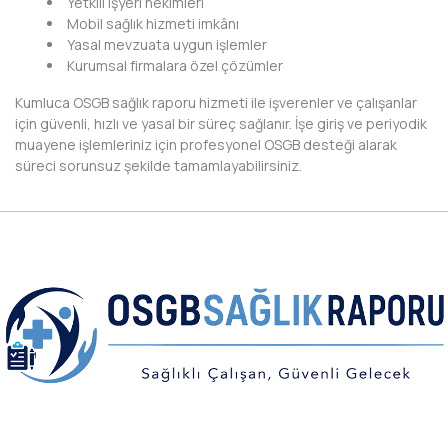
Yetkili işyeri hekimleri
HAKKARİ
Mobil sağlık hizmeti imkânı
Yasal mevzuata uygun işlemler
HATAY
Kurumsal firmalara özel çözümler
IĞDIR
Kumluca OSGB sağlık raporu hizmeti ile işverenler ve çalışanlar
için güvenli, hızlı ve yasal bir süreç sağlanır. İşe giriş ve periyodik
ISPARTA
muayene işlemleriniz için profesyonel OSGB desteği alarak
süreci sorunsuz şekilde tamamlayabilirsiniz.
KAHRAMANMARAŞ
KARABÜK
KARAMAN
KARS
KASTAMONU
KAYSERİ
KIRIKKALE