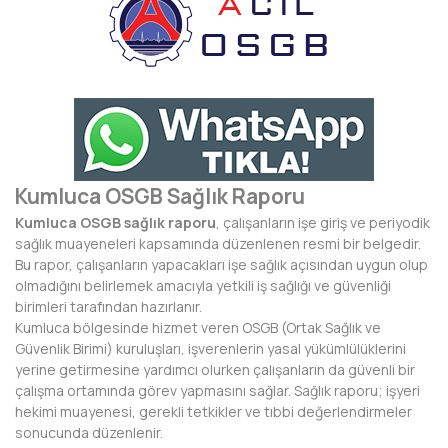
BAYBURT
BİLECİK
BİNGÖL
BİTLİS
BOLU
Kumluca OSGB Sağlık Raporu
Kumluca OSGB sağlık raporu
, çalışanların işe giriş ve periyodik
BURDUR
sağlık muayeneleri kapsamında düzenlenen resmi bir belgedir.
Bu rapor, çalışanların yapacakları işe sağlık açısından uygun olup
BURSA
olmadığını belirlemek amacıyla yetkili iş sağlığı ve güvenliği
birimleri tarafından hazırlanır.
ÇANAKKALE
Kumluca bölgesinde hizmet veren OSGB (Ortak Sağlık ve
Güvenlik Birimi) kuruluşları, işverenlerin yasal yükümlülüklerini
ÇANKIRI
yerine getirmesine yardımcı olurken çalışanların da güvenli bir
çalışma ortamında görev yapmasını sağlar. Sağlık raporu; işyeri
ÇORUM
hekimi muayenesi, gerekli tetkikler ve tıbbi değerlendirmeler
sonucunda düzenlenir.
DENİZLİ