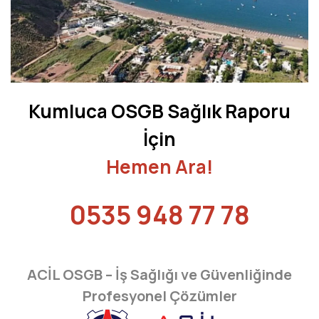
AFYONKARAHİSAR
AĞRI
AKSARAY
AMASYA
Kumluca
OSGB Sağlık Raporu
ANTALYA
İçin
ARDAHAN
Hemen Ara!
ARTVİN
0535 948 77 78
AYDIN
BALIKESİR
ACİL OSGB – İş Sağlığı ve Güvenliğinde
BARTIN
Profesyonel Çözümler
BATMAN