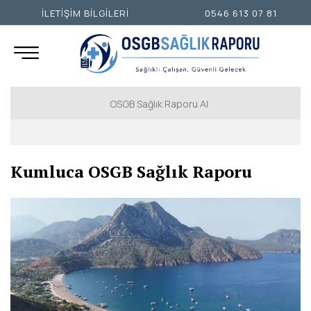
İLETİŞİM BİLGİLERİ
0546 613 07 81
OSGB Sağlık Raporu Al
İSTANBUL AVRUPA YAKASI
Kumluca OSGB Sağlık Raporu
İSTANBUL ANADOLU YAKASI
ANKARA
İZMİR
ADANA
ADIYAMAN