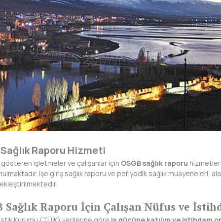
Sağlık Raporu Hizmeti
 gösteren işletmeler ve çalışanlar için
OSGB sağlık raporu
hizmetleri
lmaktadır. İşe giriş sağlık raporu ve periyodik sağlık muayeneleri, ala
ekleştirilmektedir.
Sağlık Raporu İçin Çalışan Nüfus ve İstih
istik Kurumu (TÜİK) verilerine göre
iş gücüne katılım ve istihdam or