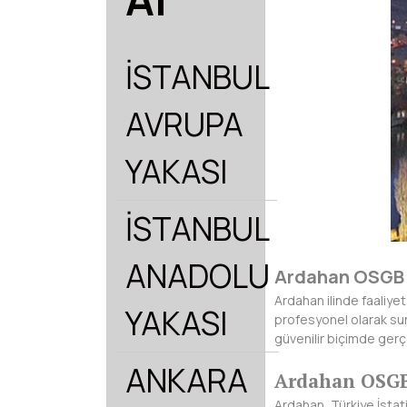
İSTANBUL
AVRUPA
YAKASI
İSTANBUL
ANADOLU
Ardahan OSGB 
Ardahan ilinde faaliyet
YAKASI
profesyonel olarak sunu
güvenilir biçimde gerç
ANKARA
Ardahan OSGB 
Ardahan, Türkiye İstat