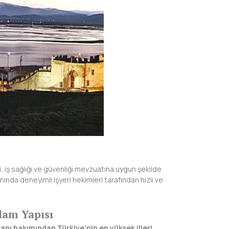
, iş sağlığı ve güvenliği mevzuatına uygun şekilde
nında deneyimli işyeri hekimleri tarafından hızlı ve
dam Yapısı
anı bakımından Türkiye'nin en yüksek illeri