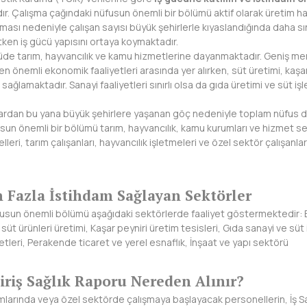
r. Çalışma çağındaki nüfusun önemli bir bölümü aktif olarak üretim ha
ması nedeniyle çalışan sayısı büyük şehirlerle kıyaslandığında daha sı
tken iş gücü yapısını ortaya koymaktadır.
çüde tarım, hayvancılık ve kamu hizmetlerine dayanmaktadır. Geniş m
en önemli ekonomik faaliyetleri arasında yer alırken, süt üretimi, kaşar
sağlamaktadır. Sanayi faaliyetleri sınırlı olsa da gıda üretimi ve süt 
lardan bu yana büyük şehirlere yaşanan göç nedeniyle toplam nüfus
sun önemli bir bölümü tarım, hayvancılık, kamu kurumları ve hizmet s
i, tarım çalışanları, hayvancılık işletmeleri ve özel sektör çalışanları 
 Fazla İstihdam Sağlayan Sektörler
fusun önemli bölümü aşağıdaki sektörlerde faaliyet göstermektedir: 
ve süt ürünleri üretimi, Kaşar peyniri üretim tesisleri, Gıda sanayi ve sü
etleri, Perakende ticaret ve yerel esnaflık, İnşaat ve yapı sektörü
iriş Sağlık Raporu Nereden Alınır?
arında veya özel sektörde çalışmaya başlayacak personellerin, İş Sağ