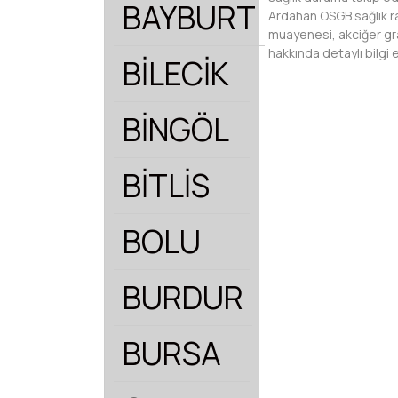
BAYBURT
Ardahan OSGB sağlık rapo
muayenesi, akciğer gra
hakkında detaylı bilgi e
BİLECİK
BİNGÖL
BİTLİS
BOLU
BURDUR
BURSA