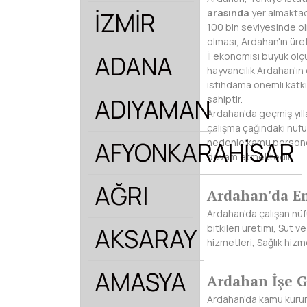
arasında
yer almaktadı
İZMİR
100 bin seviyesinde ol
olması, Ardahan'ın üre
İl ekonomisi büyük öl
ADANA
hayvancılık Ardahan'ın 
istihdama önemli katkı 
sahiptir.
ADIYAMAN
Ardahan'da geçmiş yıl
çalışma çağındaki nüfu
nedenle kamu personeller
AFYONKARAHİSAR
devam etmektedir.
AĞRI
Ardahan'da En
Ardahan'da çalışan nü
bitkileri üretimi, Süt 
AKSARAY
hizmetleri, Sağlık hizm
AMASYA
Ardahan İşe G
Ardahan'da kamu kuruml