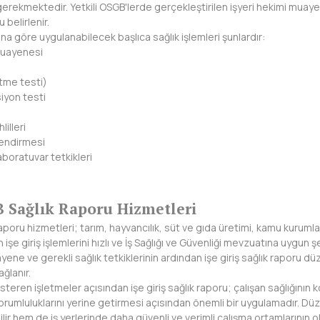
gerekmektedir. Yetkili OSGB'lerde gerçekleştirilen işyeri hekimi muayen
 belirlenir.
na göre uygulanabilecek başlıca sağlık işlemleri şunlardır:
muayenesi
tme testi)
iyon testi
lilleri
endirmesi
aboratuvar tetkikleri
 Sağlık Raporu Hizmetleri
poru hizmetleri; tarım, hayvancılık, süt ve gıda üretimi, kamu kurumlar
 işe giriş işlemlerini hızlı ve İş Sağlığı ve Güvenliği mevzuatına uygun 
ene ve gerekli sağlık tetkiklerinin ardından işe giriş sağlık raporu düz
ğlanır.
steren işletmeler açısından işe giriş sağlık raporu; çalışan sağlığının
orumluluklarını yerine getirmesi açısından önemli bir uygulamadır. Düz
lir hem de iş yerlerinde daha güvenli ve verimli çalışma ortamlarının o