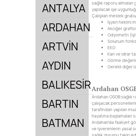
sağlık raporu almaları 
ANTALYA
yapılacak işe uygunluğu
Çalışılan meslek grubu
İşyeri hekimi 
ARDAHAN
Akciğer grafisi
Odyometri (işi
Solunum fonks
ARTVİN
EKG
Kan ve idrar tah
Görme değerl
AYDIN
Gerekli diğer l
BALIKESİR
Ardahan OSGB
Ardahan OSGB sağlık ra
BARTIN
çalışacak personellerin
tarafından yapılan muay
hayatına başlamaları sa
BATMAN
Ardahan'da faaliyet gö
ve işverenlerin yasal s
sağlık durumu takip edi