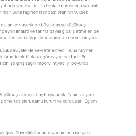
yatında yer alsa da, ilin toplam nüfusunun yaklaşık
nırlıdır. Buna rağmen istihdam oranının yüksek
era alanları sayesinde büyükbaş ve küçükbaş
 peyniri imalatı ve tarıma dayalı gıda işletmeleri de
işleme tesisleri bölge ekonomisinde önemli bir yere
 düşük seviyelerde seyretmektedir. Buna rağmen
ektöründe aktif olarak görev yapmaktadır. Bu
için işe giriş sağlık raporu ihtiyacı yıl boyunca
Büyükbaş ve küçükbaş hayvancılık, Tarım ve yem
t işleme tesisleri, Kamu kurum ve kuruluşları, Eğitim
lığı ve Güvenliği Kanunu kapsamında işe giriş