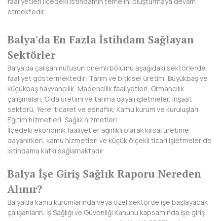
faaliyetleri ilçedeki istihdamın temelini oluşturmaya devam
BAYBURT
etmektedir.
BİLECİK
Balya'da En Fazla İstihdam Sağlayan
BİNGÖL
Sektörler
Balya'da çalışan nüfusun önemli bölümü aşağıdaki sektörlerde
BİTLİS
faaliyet göstermektedir: Tarım ve bitkisel üretim, Büyükbaş ve
küçükbaş hayvancılık, Madencilik faaliyetleri, Ormancılık
BOLU
çalışmaları, Gıda üretimi ve tarıma dayalı işletmeler, İnşaat
sektörü, Yerel ticaret ve esnaflık, Kamu kurum ve kuruluşları,
BURDUR
Eğitim hizmetleri, Sağlık hizmetleri
İlçedeki ekonomik faaliyetler ağırlıklı olarak kırsal üretime
BURSA
dayanırken, kamu hizmetleri ve küçük ölçekli ticari işletmeler de
istihdama katkı sağlamaktadır.
ÇANAKKALE
Balya İşe Giriş Sağlık Raporu Nereden
ÇANKIRI
Alınır?
ÇORUM
Balya'da kamu kurumlarında veya özel sektörde işe başlayacak
çalışanların, İş Sağlığı ve Güvenliği Kanunu kapsamında işe giriş
DENİZLİ