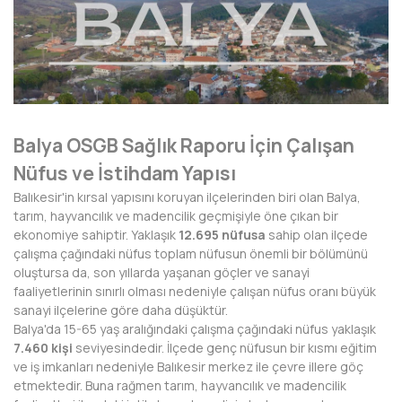
AFYONKARAHİSAR
AĞRI
AKSARAY
AMASYA
Balya OSGB Sağlık Raporu İçin Çalışan
ANTALYA
Nüfus ve İstihdam Yapısı
ARDAHAN
Balıkesir'in kırsal yapısını koruyan ilçelerinden biri olan Balya,
tarım, hayvancılık ve madencilik geçmişiyle öne çıkan bir
ARTVİN
ekonomiye sahiptir. Yaklaşık
12.695 nüfusa
sahip olan ilçede
çalışma çağındaki nüfus toplam nüfusun önemli bir bölümünü
AYDIN
oluştursa da, son yıllarda yaşanan göçler ve sanayi
faaliyetlerinin sınırlı olması nedeniyle çalışan nüfus oranı büyük
BALIKESİR
sanayi ilçelerine göre daha düşüktür.
Balya'da 15-65 yaş aralığındaki çalışma çağındaki nüfus yaklaşık
BARTIN
7.460 kişi
seviyesindedir. İlçede genç nüfusun bir kısmı eğitim
ve iş imkanları nedeniyle Balıkesir merkez ile çevre illere göç
BATMAN
etmektedir. Buna rağmen tarım, hayvancılık ve madencilik