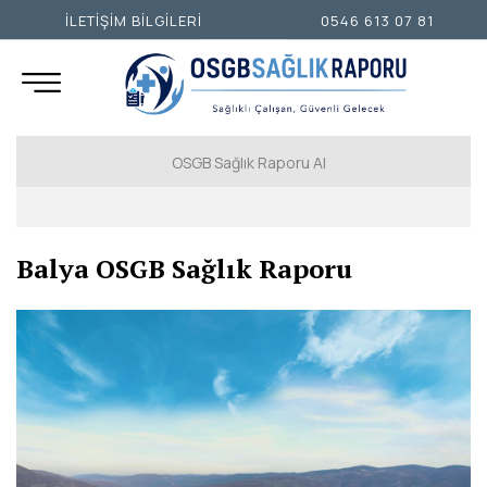
İLETİŞİM BİLGİLERİ
0546 613 07 81
OSGB Sağlık Raporu Al
İSTANBUL AVRUPA YAKASI
Balya OSGB Sağlık Raporu
İSTANBUL ANADOLU YAKASI
ANKARA
İZMİR
ADANA
ADIYAMAN