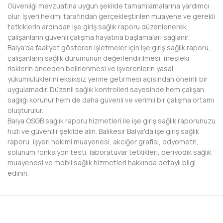
HAKKARİ
Güvenliği mevzuatına uygun şekilde tamamlamalarına yardımcı
olur. İşyeri hekimi tarafından gerçekleştirilen muayene ve gerekli
HATAY
tetkiklerin ardından işe giriş sağlık raporu düzenlenerek
çalışanların güvenli çalışma hayatına başlamaları sağlanır.
IĞDIR
Balya'da faaliyet gösteren işletmeler için işe giriş sağlık raporu,
çalışanların sağlık durumunun değerlendirilmesi, mesleki
ISPARTA
risklerin önceden belirlenmesi ve işverenlerin yasal
yükümlülüklerini eksiksiz yerine getirmesi açısından önemli bir
KAHRAMANMARAŞ
uygulamadır. Düzenli sağlık kontrolleri sayesinde hem çalışan
sağlığı korunur hem de daha güvenli ve verimli bir çalışma ortamı
KARABÜK
oluşturulur.
Balya OSGB sağlık raporu hizmetleri ile işe giriş sağlık raporunuzu
KARAMAN
hızlı ve güvenilir şekilde alın. Balıkesir Balya'da işe giriş sağlık
raporu, işyeri hekimi muayenesi, akciğer grafisi, odyometri,
KARS
solunum fonksiyon testi, laboratuvar tetkikleri, periyodik sağlık
muayenesi ve mobil sağlık hizmetleri hakkında detaylı bilgi
KASTAMONU
edinin.
KAYSERİ
KIRIKKALE