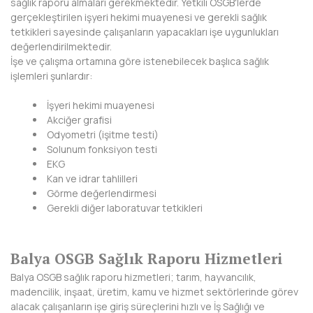
sağlık raporu almaları gerekmektedir. Yetkili OSGB'lerde
gerçekleştirilen işyeri hekimi muayenesi ve gerekli sağlık
DİYARBAKIR
tetkikleri sayesinde çalışanların yapacakları işe uygunlukları
değerlendirilmektedir.
DÜZCE
İşe ve çalışma ortamına göre istenebilecek başlıca sağlık
işlemleri şunlardır:
EDİRNE
İşyeri hekimi muayenesi
ELAZIĞ
Akciğer grafisi
Odyometri (işitme testi)
ERZİNCAN
Solunum fonksiyon testi
EKG
ERZURUM
Kan ve idrar tahlilleri
Görme değerlendirmesi
ESKİŞEHİR
Gerekli diğer laboratuvar tetkikleri
GAZİANTEP
Balya OSGB Sağlık Raporu Hizmetleri
GİRESUN
Balya OSGB sağlık raporu hizmetleri; tarım, hayvancılık,
GÜMÜŞHANE
madencilik, inşaat, üretim, kamu ve hizmet sektörlerinde görev
alacak çalışanların işe giriş süreçlerini hızlı ve İş Sağlığı ve