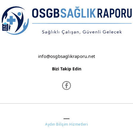
KIRKLARELİ
KIRŞEHİR
KOCAELİ
KONYA
KÜTAHYA
info@osgbsaglikraporu.net
MALATYA
Bizi Takip Edin
MANİSA
MARDİN
MERSİN
www.osgbsaglikraporu.net ©
MUĞLA
Aydın Bilişim Hizmetleri
MUŞ