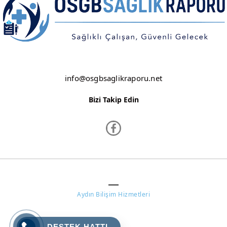
KIRKLARELİ
KIRŞEHİR
KOCAELİ
KONYA
info@osgbsaglikraporu.net
KÜTAHYA
Bizi Takip Edin
MALATYA
MANİSA
MARDİN
www.osgbsaglikraporu.net ©
MERSİN
Aydın Bilişim Hizmetleri
MUĞLA
MUŞ
DESTEK HATTI