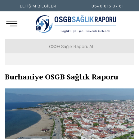
İLETİŞİM BİLGİLERİ
0546 613 07 81
OSGB Sağlık Raporu Al
İSTANBUL AVRUPA YAKASI
Burhaniye OSGB Sağlık Raporu
İSTANBUL ANADOLU YAKASI
ANKARA
İZMİR
ADANA
ADIYAMAN