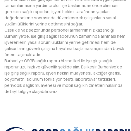
HAKKARİ
tamamlamasına yardımcı olur. İşe başlamadan önce alınması
gereken sağlık raporları, işyeri hekimi tarafından yapılan
HATAY
değerlendirme sonrasında düzenlenerek çalışanların yasal
yükümlülüklerini yerine getirmesini sağlar.
IĞDIR
Özellikle yaz sezonunda personel alımlarının hız kazandığı
Burhaniye'de, işe giriş sağlık raporunun zamanında alınması hem
ISPARTA
işverenlerin yasal sorumluluklarını yerine getirmesi hem de
çalışanların güvenli çalışma hayatına başlaması açısından büyük
KAHRAMANMARAŞ
önem taşımaktadır.
Burhaniye OSGB sağlık raporu hizmetleri ile işe giriş sağlık
KARABÜK
raporunuzu hızlı ve güvenilir şekilde alın. Balıkesir Burhaniye'de
işe giriş sağlık raporu, işyeri hekimi muayenesi, akciğer grafisi,
KARAMAN
odyometri, solunum fonksiyon testi, laboratuvar tetkikleri,
periyodik sağlık muayenesi ve mobil sağlık hizmetleri hakkında
KARS
detaylı bilgiye ulaşabilirsiniz.
KASTAMONU
KAYSERİ
KIRIKKALE