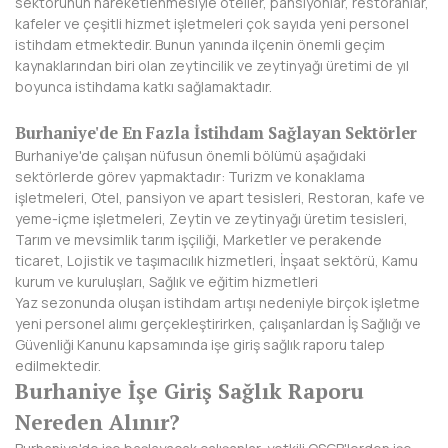
sektörünün hareketlenmesiyle oteller, pansiyonlar, restoranlar,
BAYBURT
kafeler ve çeşitli hizmet işletmeleri çok sayıda yeni personel
istihdam etmektedir. Bunun yanında ilçenin önemli geçim
BİLECİK
kaynaklarından biri olan zeytincilik ve zeytinyağı üretimi de yıl
boyunca istihdama katkı sağlamaktadır.
BİNGÖL
Burhaniye'de En Fazla İstihdam Sağlayan Sektörler
BİTLİS
Burhaniye'de çalışan nüfusun önemli bölümü aşağıdaki
sektörlerde görev yapmaktadır: Turizm ve konaklama
BOLU
işletmeleri, Otel, pansiyon ve apart tesisleri, Restoran, kafe ve
yeme-içme işletmeleri, Zeytin ve zeytinyağı üretim tesisleri,
BURDUR
Tarım ve mevsimlik tarım işçiliği, Marketler ve perakende
ticaret, Lojistik ve taşımacılık hizmetleri, İnşaat sektörü, Kamu
BURSA
kurum ve kuruluşları, Sağlık ve eğitim hizmetleri
Yaz sezonunda oluşan istihdam artışı nedeniyle birçok işletme
ÇANAKKALE
yeni personel alımı gerçekleştirirken, çalışanlardan İş Sağlığı ve
Güvenliği Kanunu kapsamında işe giriş sağlık raporu talep
ÇANKIRI
edilmektedir.
Burhaniye İşe Giriş Sağlık Raporu
ÇORUM
Nereden Alınır?
DENİZLİ