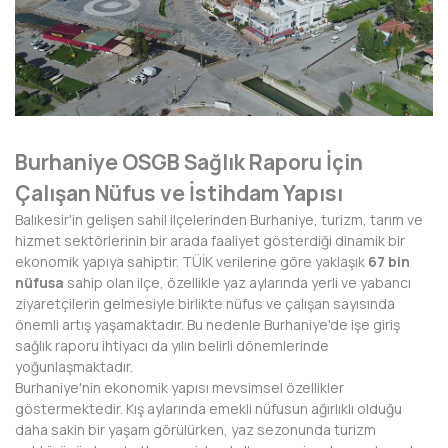
AFYONKARAHİSAR
AĞRI
AKSARAY
AMASYA
Burhaniye OSGB Sağlık Raporu İçin
ANTALYA
Çalışan Nüfus ve İstihdam Yapısı
ARDAHAN
Balıkesir'in gelişen sahil ilçelerinden Burhaniye, turizm, tarım ve
hizmet sektörlerinin bir arada faaliyet gösterdiği dinamik bir
ARTVİN
ekonomik yapıya sahiptir. TÜİK verilerine göre yaklaşık
67 bin
nüfusa
sahip olan ilçe, özellikle yaz aylarında yerli ve yabancı
AYDIN
ziyaretçilerin gelmesiyle birlikte nüfus ve çalışan sayısında
önemli artış yaşamaktadır. Bu nedenle Burhaniye'de işe giriş
BALIKESİR
sağlık raporu ihtiyacı da yılın belirli dönemlerinde
yoğunlaşmaktadır.
BARTIN
Burhaniye'nin ekonomik yapısı mevsimsel özellikler
göstermektedir. Kış aylarında emekli nüfusun ağırlıklı olduğu
BATMAN
daha sakin bir yaşam görülürken, yaz sezonunda turizm