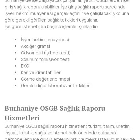
Burhaniye'de işe başlayacak çalışanlar, yetkili OSGB'lerden işe
giriş sağlık raporu alabilirler. İşe giriş sağlık raporu sürecinde
DİYARBAKIR
işyeri hekimi muayenesi gerçekleştirilir ve çalışılacak iş koluna
göre gerekli görülen sağlık tetkikleri uygulanır.
DÜZCE
İşe göre istenebilen başlıca işlemler şunlardır:
EDİRNE
İşyeri hekimi muayenesi
Akciğer grafisi
ELAZIĞ
Odyometri (işitme testi)
Solunum fonksiyon testi
ERZİNCAN
EKG
Kan ve idrar tahlilleri
ERZURUM
Görme değerlendirmesi
Gerekli diğer laboratuvar tetkikleri
ESKİŞEHİR
GAZİANTEP
Burhaniye OSGB Sağlık Raporu
GİRESUN
Hizmetleri
Burhaniye OSGB sağlık raporu hizmetleri; turizm, tarım, üretim,
GÜMÜŞHANE
inşaat, lojistik, sağlık ve hizmet sektörlerinde çalışacak
personellerin işe giriş işlemlerini hızlı ve mevzuata uygun şekilde