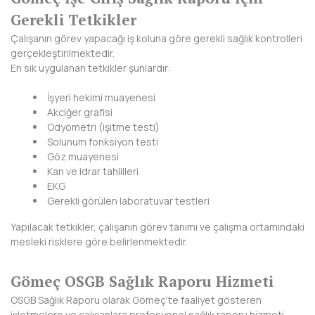
KIRKLARELİ
Gerekli Tetkikler
Çalışanın görev yapacağı iş koluna göre gerekli sağlık kontrolleri
KIRŞEHİR
gerçekleştirilmektedir.
En sık uygulanan tetkikler şunlardır:
KOCAELİ
İşyeri hekimi muayenesi
KONYA
Akciğer grafisi
Odyometri (işitme testi)
KÜTAHYA
Solunum fonksiyon testi
Göz muayenesi
MALATYA
Kan ve idrar tahlilleri
EKG
MANİSA
Gerekli görülen laboratuvar testleri
MARDİN
Yapılacak tetkikler, çalışanın görev tanımı ve çalışma ortamındaki
mesleki risklere göre belirlenmektedir.
MERSİN
Gömeç OSGB Sağlık Raporu Hizmeti
MUĞLA
OSGB Sağlık Raporu olarak Gömeç'te faaliyet gösteren
MUŞ
işletmelere ve çalışanlara profesyonel sağlık raporu hizmeti