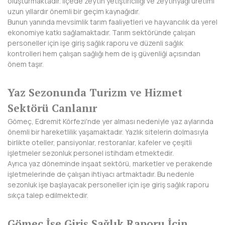
oluşturmaktadır. İlçede zeytin yetiştiriciliği ve zeytinyağı üretimi
HAKKARİ
uzun yıllardır önemli bir geçim kaynağıdır.
Bunun yanında mevsimlik tarım faaliyetleri ve hayvancılık da yerel
HATAY
ekonomiye katkı sağlamaktadır. Tarım sektöründe çalışan
personeller için işe giriş sağlık raporu ve düzenli sağlık
IĞDIR
kontrolleri hem çalışan sağlığı hem de iş güvenliği açısından
önem taşır.
ISPARTA
KAHRAMANMARAŞ
Yaz Sezonunda Turizm ve Hizmet
Sektörü Canlanır
KARABÜK
Gömeç, Edremit Körfezi'nde yer alması nedeniyle yaz aylarında
KARAMAN
önemli bir hareketlilik yaşamaktadır. Yazlık sitelerin dolmasıyla
birlikte oteller, pansiyonlar, restoranlar, kafeler ve çeşitli
KARS
işletmeler sezonluk personel istihdam etmektedir.
Ayrıca yaz döneminde inşaat sektörü, marketler ve perakende
KASTAMONU
işletmelerinde de çalışan ihtiyacı artmaktadır. Bu nedenle
sezonluk işe başlayacak personeller için işe giriş sağlık raporu
KAYSERİ
sıkça talep edilmektedir.
KIRIKKALE
Gömeç İşe Giriş Sağlık Raporu İçin