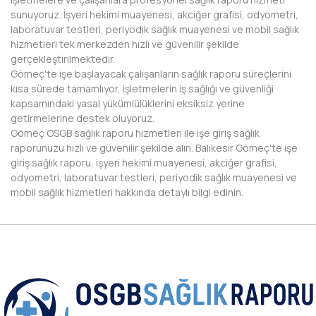
sunuyoruz. İşyeri hekimi muayenesi, akciğer grafisi, odyometri,
NEVŞEHİR
laboratuvar testleri, periyodik sağlık muayenesi ve mobil sağlık
hizmetleri tek merkezden hızlı ve güvenilir şekilde
NİĞDE
gerçekleştirilmektedir.
Gömeç'te işe başlayacak çalışanların sağlık raporu süreçlerini
ORDU
kısa sürede tamamlıyor, işletmelerin iş sağlığı ve güvenliği
kapsamındaki yasal yükümlülüklerini eksiksiz yerine
OSMANİYE
getirmelerine destek oluyoruz.
Gömeç OSGB sağlık raporu hizmetleri ile işe giriş sağlık
RİZE
raporunuzu hızlı ve güvenilir şekilde alın. Balıkesir Gömeç'te işe
giriş sağlık raporu, işyeri hekimi muayenesi, akciğer grafisi,
SAKARYA
odyometri, laboratuvar testleri, periyodik sağlık muayenesi ve
mobil sağlık hizmetleri hakkında detaylı bilgi edinin.
SAMSUN
SİİRT
SİNOP
SİVAS