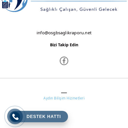
ŞANLIURFA
ŞIRNAK
TEKİRDAĞ
info@osgbsaglikraporu.net
TOKAT
Bizi Takip Edin
TRABZON
TUNCELİ
UŞAK
VAN
www.osgbsaglikraporu.net ©
YALOVA
Aydın Bilişim Hizmetleri
YOZGAT
DESTEK HATTI
ZONGULDAK