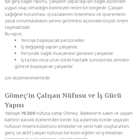
İşe giriş sağlık raporu, çalışanın yapacağı işin sağlık açısından
BAYBURT
uygun olup olmadığını belirleyen resmi bir belgedir. Çalışan
sağlığının korunması, iş kazalarının önlenmesi ve işverenlerin
BİLECİK
yasal sorumluluklarını yerine getirmesi açısından büyük önem
taşımaktadır.
BİNGÖL
Bu rapor;
Yeni işe başlayacak personeller,
BİTLİS
İş değişikliği yapan çalışanlar,
Periyodik sağlık muayenesi gereken çalışanlar,
BOLU
İş kazası veya uzun süreli hastalık sonrasında yeniden
göreve başlayacak çalışanlar
BURDUR
için düzenlenmektedir.
BURSA
Gömeç'in Çalışan Nüfusu ve İş Gücü
ÇANAKKALE
Yapısı
ÇANKIRI
Yaklaşık
19.000
nüfusa sahip Gömeç, Balıkesir'in sakin ve yaşam
kalitesi yüksek ilçelerinden biridir. Kış aylarında ilçede yaşayan
ÇORUM
nüfusun önemli bölümünü emekliler ve yerel halk oluştururken,
genç ve aktif çalışan nüfusun bir kısmı eğitim ve iş imkanları
DENİZLİ