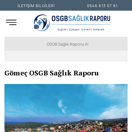
İLETİŞİM BİLGİLERİ
0546 613 07 81
OSGB Sağlık Raporu Al
İSTANBUL AVRUPA YAKASI
Gömeç OSGB Sağlık Raporu
İSTANBUL ANADOLU YAKASI
ANKARA
İZMİR
ADANA
ADIYAMAN