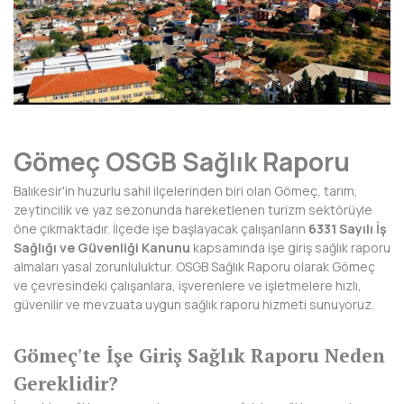
AFYONKARAHİSAR
AĞRI
AKSARAY
AMASYA
Gömeç OSGB Sağlık Raporu
ANTALYA
Balıkesir'in huzurlu sahil ilçelerinden biri olan Gömeç, tarım,
ARDAHAN
zeytincilik ve yaz sezonunda hareketlenen turizm sektörüyle
öne çıkmaktadır. İlçede işe başlayacak çalışanların
6331 Sayılı İş
ARTVİN
Sağlığı ve Güvenliği Kanunu
kapsamında işe giriş sağlık raporu
almaları yasal zorunluluktur. OSGB Sağlık Raporu olarak Gömeç
AYDIN
ve çevresindeki çalışanlara, işverenlere ve işletmelere hızlı,
güvenilir ve mevzuata uygun sağlık raporu hizmeti sunuyoruz.
BALIKESİR
BARTIN
Gömeç'te İşe Giriş Sağlık Raporu Neden
Gereklidir?
BATMAN