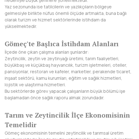
nedeniyle büyük şehirlere yönelmektedir.
Yaz sezonunda ise tatilcilerin ve yazlıkçıların bölgeye
DİYARBAKIR
gelmesiyle birlikte nüfus önemli ölçüde artmakta, buna bağlı
olarak turizm ve hizmet sektörlerinde istihdam da
DÜZCE
yükselmektedir.
EDİRNE
Gömeç'te Başlıca İstihdam Alanları
ELAZIĞ
İlçede öne çıkan çalışma alanları şunlardır:
Zeytincilik, zeytin ve zeytinyağı üretimi, tarım faaliyetleri,
ERZİNCAN
büyükbaş ve küçükbaş hayvancılık, turizm işletmeleri, oteller,
pansiyonlar, restoran ve kafeler, marketler, perakende ticaret,
ERZURUM
inşaat sektörü, kamu kurumları, eğitim ve sağlık hizmetleri,
lojistik ve ulaştırma hizmetleri.
ESKİŞEHİR
Bu sektörlerde görev yapacak çalışanların büyük bölümü işe
başlamadan önce sağlık raporu almak zorundadır.
GAZİANTEP
Tarım ve Zeytincilik İlçe Ekonomisinin
GİRESUN
Temelidir
GÜMÜŞHANE
Gömeç ekonomisinin temelini zeytincilik ve tarımsal üretim