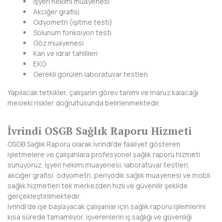
İşyeri hekimi muayenesi
KIRKLARELİ
Akciğer grafisi
Odyometri (işitme testi)
KIRŞEHİR
Solunum fonksiyon testi
Göz muayenesi
KOCAELİ
Kan ve idrar tahlilleri
EKG
KONYA
Gerekli görülen laboratuvar testleri
Yapılacak tetkikler, çalışanın görev tanımı ve maruz kalacağı
KÜTAHYA
mesleki riskler doğrultusunda belirlenmektedir.
MALATYA
İvrindi OSGB Sağlık Raporu Hizmeti
MANİSA
OSGB Sağlık Raporu olarak İvrindi'de faaliyet gösteren
işletmelere ve çalışanlara profesyonel sağlık raporu hizmeti
MARDİN
sunuyoruz. İşyeri hekimi muayenesi, laboratuvar testleri,
akciğer grafisi, odyometri, periyodik sağlık muayenesi ve mobil
MERSİN
sağlık hizmetleri tek merkezden hızlı ve güvenilir şekilde
gerçekleştirilmektedir.
MUĞLA
İvrindi'de işe başlayacak çalışanlar için sağlık raporu işlemlerini
kısa sürede tamamlıyor, işverenlerin iş sağlığı ve güvenliği
MUŞ