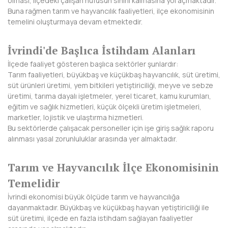
olması, ilçedeki çalışan nüfusun sınırlı kalmasına yol açmaktadır.
Buna rağmen tarım ve hayvancılık faaliyetleri, ilçe ekonomisinin
DİYARBAKIR
temelini oluşturmaya devam etmektedir.
DÜZCE
İvrindi'de Başlıca İstihdam Alanları
EDİRNE
İlçede faaliyet gösteren başlıca sektörler şunlardır:
Tarım faaliyetleri, büyükbaş ve küçükbaş hayvancılık, süt üretimi,
ELAZIĞ
süt ürünleri üretimi, yem bitkileri yetiştiriciliği, meyve ve sebze
üretimi, tarıma dayalı işletmeler, yerel ticaret, kamu kurumları,
ERZİNCAN
eğitim ve sağlık hizmetleri, küçük ölçekli üretim işletmeleri,
marketler, lojistik ve ulaştırma hizmetleri.
ERZURUM
Bu sektörlerde çalışacak personeller için işe giriş sağlık raporu
alınması yasal zorunluluklar arasında yer almaktadır.
ESKİŞEHİR
Tarım ve Hayvancılık İlçe Ekonomisinin
GAZİANTEP
Temelidir
GİRESUN
İvrindi ekonomisi büyük ölçüde tarım ve hayvancılığa
dayanmaktadır. Büyükbaş ve küçükbaş hayvan yetiştiriciliği ile
GÜMÜŞHANE
süt üretimi, ilçede en fazla istihdam sağlayan faaliyetler