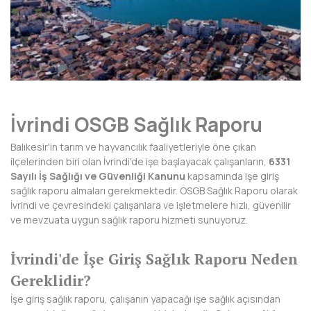
AFYONKARAHİSAR
AĞRI
AKSARAY
AMASYA
İvrindi OSGB Sağlık Raporu
ANTALYA
Balıkesir'in tarım ve hayvancılık faaliyetleriyle öne çıkan
ARDAHAN
ilçelerinden biri olan İvrindi'de işe başlayacak çalışanların,
6331
Sayılı İş Sağlığı ve Güvenliği Kanunu
kapsamında işe giriş
ARTVİN
sağlık raporu almaları gerekmektedir. OSGB Sağlık Raporu olarak
İvrindi ve çevresindeki çalışanlara ve işletmelere hızlı, güvenilir
AYDIN
ve mevzuata uygun sağlık raporu hizmeti sunuyoruz.
BALIKESİR
İvrindi'de İşe Giriş Sağlık Raporu Neden
BARTIN
Gereklidir?
BATMAN
İşe giriş sağlık raporu, çalışanın yapacağı işe sağlık açısından