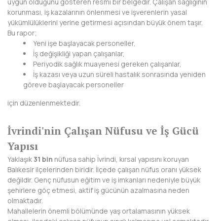
uygun olduğunu gösteren resmi bir belgedir. Çalışan sağlığının
BAYBURT
korunması, iş kazalarının önlenmesi ve işverenlerin yasal
yükümlülüklerini yerine getirmesi açısından büyük önem taşır.
BİLECİK
Bu rapor;
Yeni işe başlayacak personeller,
BİNGÖL
İş değişikliği yapan çalışanlar,
Periyodik sağlık muayenesi gereken çalışanlar,
BİTLİS
İş kazası veya uzun süreli hastalık sonrasında yeniden
göreve başlayacak personeller
BOLU
için düzenlenmektedir.
BURDUR
İvrindi'nin Çalışan Nüfusu ve İş Gücü
BURSA
Yapısı
ÇANAKKALE
Yaklaşık
31 bin
nüfusa sahip İvrindi, kırsal yapısını koruyan
Balıkesir ilçelerinden biridir. İlçede çalışan nüfus oranı yüksek
ÇANKIRI
değildir. Genç nüfusun eğitim ve iş imkanları nedeniyle büyük
şehirlere göç etmesi, aktif iş gücünün azalmasına neden
ÇORUM
olmaktadır.
Mahallelerin önemli bölümünde yaş ortalamasının yüksek
DENİZLİ