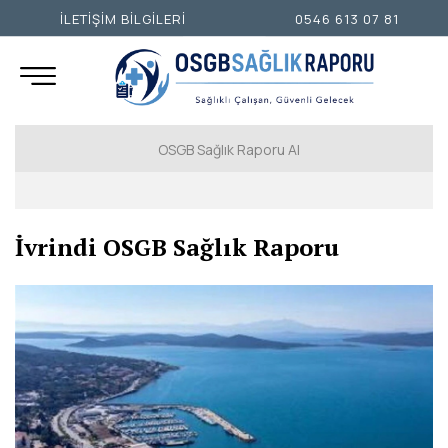
İLETİŞİM BİLGİLERİ
0546 613 07 81
OSGB Sağlık Raporu Al
İSTANBUL AVRUPA YAKASI
İvrindi OSGB Sağlık Raporu
İSTANBUL ANADOLU YAKASI
ANKARA
İZMİR
ADANA
ADIYAMAN