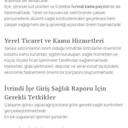
arasında yer almaktadır.
HAKKARİ
İlçe, yöresel süt ürünleri ve özellikle
İvrindi kelle peyniri
ile de
tanınmaktadır. Tarım ve hayvancılık sektöründe çalışan
HATAY
personellerin düzenli sağlık kontrollerinden geçirilmesi hem
çalışan sağlığı hem de iş güvenliği açısından önem taşımaktadır.
IĞDIR
ISPARTA
Yerel Ticaret ve Kamu Hizmetleri
Sanayi yatırımlarının sınırlı olduğu İvrindi'de istihdamın önemli bir
KAHRAMANMARAŞ
bölümü kamu kurumları, eğitim kuruluşları, sağlık hizmetleri ve
küçük ölçekli ticari işletmeler tarafından sağlanmaktadır.
KARABÜK
Marketler, gıda işletmeleri, depolar ve yerel esnaf da ilçedeki
ekonomik faaliyetlerin önemli bir parçasını oluşturmaktadır.
KARAMAN
KARS
İvrindi İşe Giriş Sağlık Raporu İçin
Gerekli Tetkikler
KASTAMONU
Çalışanın görev yapacağı iş koluna göre gerekli sağlık kontrolleri
KAYSERİ
gerçekleştirilmektedir.
En sık uygulanan işlemler şunlardır:
KIRIKKALE