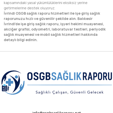
kapsamındaki yasal yükümlülüklerini eksiksiz yerine
getirmelerine destek oluyoruz.
NEVŞEHİR
İvrindi OSGB sağlık raporu hizmetleri ile işe giriş sağlık
raporunuzu hızlı ve güvenilir şekilde alın. Balıkesir
NİĞDE
İvrindi'de işe giriş sağlık raporu, işyeri hekimi muayenesi,
akciğer grafisi, odyometri, laboratuvar testleri, periyodik
ORDU
sağlık muayenesi ve mobil sağlık hizmetleri hakkında
detaylı bilgi edinin.
OSMANİYE
RİZE
SAKARYA
SAMSUN
SİİRT
SİNOP
SİVAS
info@osgbsaglikraporu.net