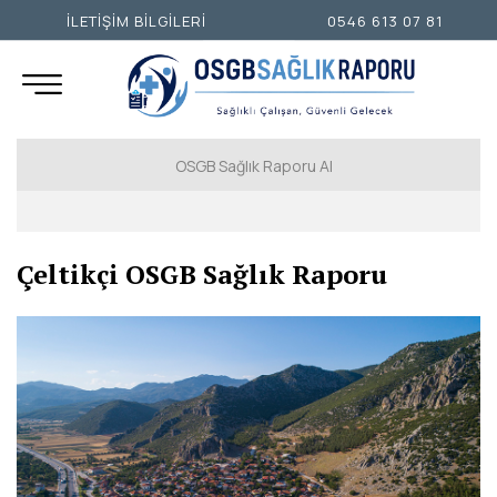
İLETİŞİM BİLGİLERİ
0546 613 07 81
OSGB Sağlık Raporu Al
İSTANBUL AVRUPA YAKASI
Çeltikçi OSGB Sağlık Raporu
İSTANBUL ANADOLU YAKASI
ANKARA
İZMİR
ADANA
ADIYAMAN