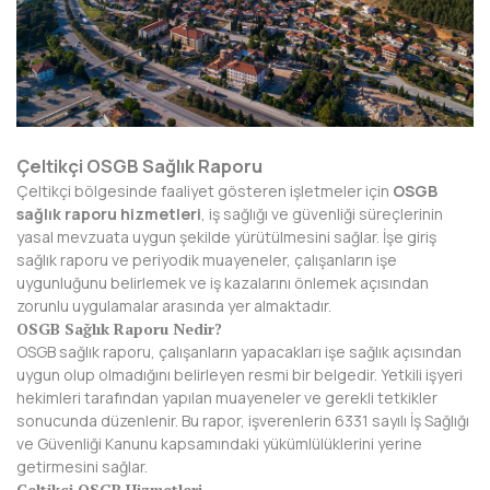
AFYONKARAHİSAR
AĞRI
AKSARAY
AMASYA
Çeltikçi OSGB Sağlık Raporu
Çeltikçi bölgesinde faaliyet gösteren işletmeler için
OSGB
ANTALYA
sağlık raporu hizmetleri
, iş sağlığı ve güvenliği süreçlerinin
yasal mevzuata uygun şekilde yürütülmesini sağlar. İşe giriş
ARDAHAN
sağlık raporu ve periyodik muayeneler, çalışanların işe
uygunluğunu belirlemek ve iş kazalarını önlemek açısından
ARTVİN
zorunlu uygulamalar arasında yer almaktadır.
OSGB Sağlık Raporu Nedir?
AYDIN
OSGB sağlık raporu, çalışanların yapacakları işe sağlık açısından
uygun olup olmadığını belirleyen resmi bir belgedir. Yetkili işyeri
BALIKESİR
hekimleri tarafından yapılan muayeneler ve gerekli tetkikler
sonucunda düzenlenir. Bu rapor, işverenlerin 6331 sayılı İş Sağlığı
BARTIN
ve Güvenliği Kanunu kapsamındaki yükümlülüklerini yerine
getirmesini sağlar.
BATMAN
Çeltikçi OSGB Hizmetleri