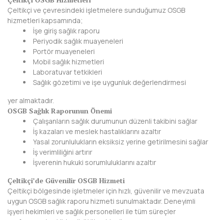
Çeltikçi ve çevresindeki işletmelere sunduğumuz OSGB
BAYBURT
hizmetleri kapsamında;
İşe giriş sağlık raporu
BİLECİK
Periyodik sağlık muayeneleri
Portör muayeneleri
BİNGÖL
Mobil sağlık hizmetleri
Laboratuvar tetkikleri
BİTLİS
Sağlık gözetimi ve işe uygunluk değerlendirmesi
BOLU
yer almaktadır.
OSGB Sağlık Raporunun Önemi
BURDUR
Çalışanların sağlık durumunun düzenli takibini sağlar
İş kazaları ve meslek hastalıklarını azaltır
BURSA
Yasal zorunlulukların eksiksiz yerine getirilmesini sağlar
İş verimliliğini artırır
ÇANAKKALE
İşverenin hukuki sorumluluklarını azaltır
ÇANKIRI
Çeltikçi’de Güvenilir OSGB Hizmeti
Çeltikçi bölgesinde işletmeler için hızlı, güvenilir ve mevzuata
ÇORUM
uygun OSGB sağlık raporu hizmeti sunulmaktadır. Deneyimli
işyeri hekimleri ve sağlık personelleri ile tüm süreçler
DENİZLİ