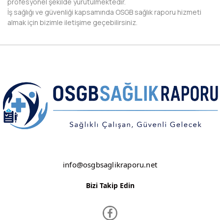
profesyonel şekilde yürütülmektedir.
İş sağlığı ve güvenliği kapsamında OSGB sağlık raporu hizmeti
DİYARBAKIR
almak için bizimle iletişime geçebilirsiniz.
DÜZCE
EDİRNE
ELAZIĞ
ERZİNCAN
ERZURUM
ESKİŞEHİR
GAZİANTEP
info@osgbsaglikraporu.net
GİRESUN
Bizi Takip Edin
GÜMÜŞHANE