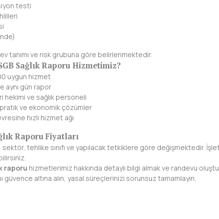
iyon testi
lilleri
si
inde)
rev tanımı ve risk grubuna göre belirlenmektedir.
GB Sağlık Raporu Hizmetimiz?
0 uygun hizmet
ve aynı gün rapor
ri hekimi ve sağlık personeli
n pratik ve ekonomik çözümler
resine hızlı hizmet ağı
ık Raporu Fiyatları
; sektör, tehlike sınıfı ve yapılacak tetkiklere göre değişmektedir. İşle
lirsiniz.
k raporu
hizmetlerimiz hakkında detaylı bilgi almak ve randevu oluştu
ını güvence altına alın, yasal süreçlerinizi sorunsuz tamamlayın.