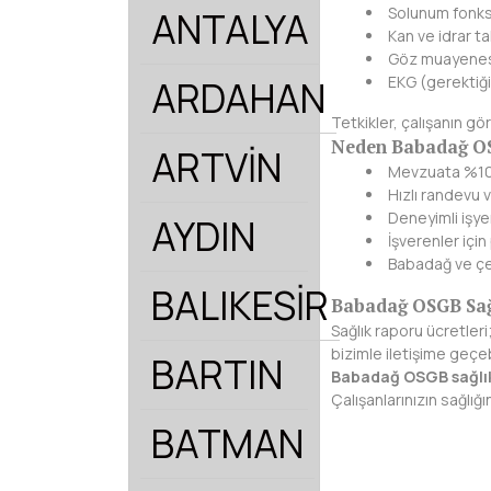
Solunum fonks
ANTALYA
Kan ve idrar tah
Göz muayene
EKG (gerektiğ
ARDAHAN
Tetkikler, çalışanın gö
Neden Babadağ OS
ARTVİN
Mevzuata %10
Hızlı randevu 
Deneyimli işye
AYDIN
İşverenler içi
Babadağ ve çev
BALIKESİR
Babadağ OSGB Sağl
Sağlık raporu ücretleri
bizimle iletişime geçebi
BARTIN
Babadağ OSGB sağlı
Çalışanlarınızın sağlığ
BATMAN