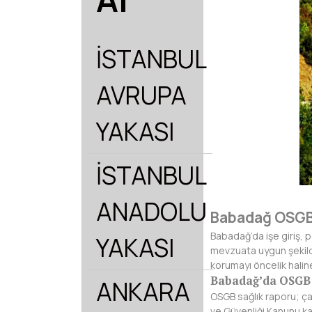
İSTANBUL
AVRUPA
YAKASI
İSTANBUL
ANADOLU
Babadağ OSGB 
Babadağ’da işe giriş,
YAKASI
mevzuata uygun şekilde
korumayı öncelik halin
Babadağ’da OSGB 
ANKARA
OSGB sağlık raporu; çal
ve Güvenliği Kanunu ka