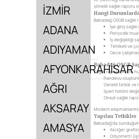
İZMİR
yönelik sağlık raporu 
Hangi Durumlarda 
Babadağ OSGB sağlık ra
ADANA
İşe giriş sağlı
Periyodik mua
İş değişikliği 
ADIYAMAN
Tehlikeli ve ço
Gece çalışması
Babadağ OSGB Sağl
AFYONKARAHİSAR
Sağlık raporu süreci hı
Randevu oluştur
AĞRI
Gerekli tetkik ve
İşyeri hekimi değ
Onaylı sağlık rap
AKSARAY
Modern ekipmanlarımız
Yapılan Tetkikler
Babadağ’da sunduğumuz
AMASYA
Akciğer grafisi
Odyometri (işi