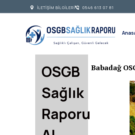
İLETİŞİM BİLGİLERİ
0546 613 07 81
Anas
OSGB
Babadağ OSG
Sağlık
Raporu
Al