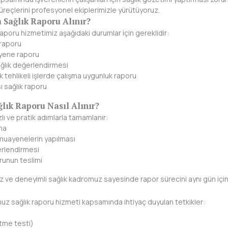
süreçlerini profesyonel ekiplerimizle yürütüyoruz.
Sağlık Raporu Alınır?
poru hizmetimiz aşağıdaki durumlar için gereklidir:
k raporu
yene raporu
sağlık değerlendirmesi
k tehlikeli işlerde çalışma uygunluk raporu
 sağlık raporu
ık Raporu Nasıl Alınır?
zlı ve pratik adımlarla tamamlanır:
ma
 muayenelerin yapılması
erlendirmesi
orunun teslimi
 ve deneyimli sağlık kadromuz sayesinde rapor sürecini aynı gün içi
 sağlık raporu hizmeti kapsamında ihtiyaç duyulan tetkikler:
tme testi)