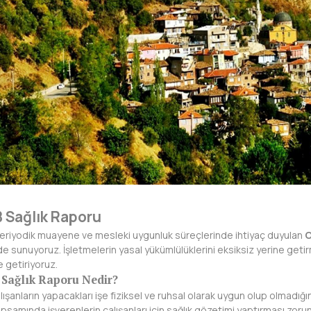
Sağlık Raporu
 periyodik muayene ve mesleki uygunluk süreçlerinde ihtiyaç duyulan
O
 sunuyoruz. İşletmelerin yasal yükümlülüklerini eksiksiz yerine getirm
e getiriyoruz.
Sağlık Raporu Nedir?
ışanların yapacakları işe fiziksel ve ruhsal olarak uygun olup olmadığını 
psamında işverenlerin çalışanları için sağlık gözetimi yaptırması zo