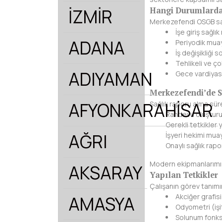
İZMİR
Hangi Durumlarda 
Merkezefendi OSGB sağ
İşe giriş sağlı
ADANA
Periyodik mua
İş değişikliği 
Tehlikeli ve ço
ADIYAMAN
Gece vardiyası
Merkezefendi’de S
AFYONKARAHİSAR
Sağlık raporu alma sürec
Randevu oluşturu
Gerekli tetkikler y
AĞRI
İşyeri hekimi muay
Onaylı sağlık rapo
Modern ekipmanlarımız 
AKSARAY
Yapılan Tetkikler
Çalışanın görev tanımın
Akciğer grafisi
AMASYA
Odyometri (işi
Solunum fonks