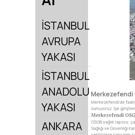
İSTANBUL
AVRUPA
YAKASI
İSTANBUL
ANADOLU
Merkezefendi 
Merkezefendi’de faaliy
YAKASI
sunuyoruz. İşe girişte
Merkezefendi OSG
ANKARA
OSGB sağlık raporu; çal
Sağlığı ve Güvenliği K
sektörlere kapsamlı s