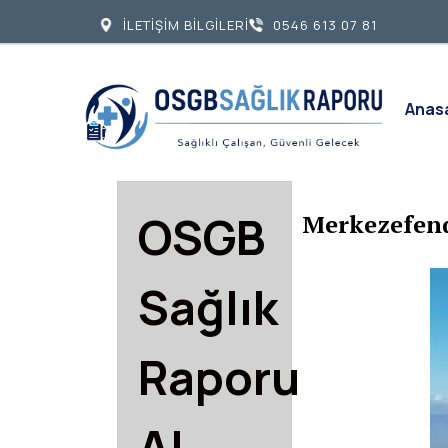
İLETİŞİM BİLGİLERİ
0546 613 07 81
Anas
OSGB
Merkezefend
Sağlık
Raporu
Al