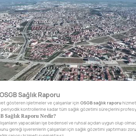
OSGB Sağlık Raporu
et gösteren işletmeler ve çalışanlar için
OSGB sağlık raporu
hizmetl
n periyodik kontrollerine kadar tüm sağlık gözetimi süreçlerini profes
B Sağlık Raporu Nedir?
ışanların yapacakları işe bedensel ve ruhsal açıdan uygun olup olmadığı
anunu gereği işverenlerin çalışanları için sağlık gözetimi yaptırması 
ağlık raporu hizmeti sunmaktayız.