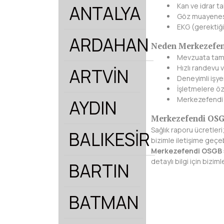
Kan ve idrar tah
ANTALYA
Göz muayene
EKG (gerektiğ
ARDAHAN
Neden Merkezefen
Mevzuata tam
Hızlı randevu 
ARTVİN
Deneyimli işye
İşletmelere ö
Merkezefendi v
AYDIN
Merkezefendi OSGB
Sağlık raporu ücretleri
BALIKESİR
bizimle iletişime geçebi
Merkezefendi OSGB s
detaylı bilgi için biziml
BARTIN
BATMAN