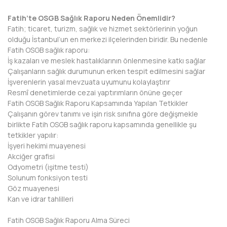
BAYBURT
Fatih’te OSGB Sağlık Raporu Neden Önemlidir?
Fatih; ticaret, turizm, sağlık ve hizmet sektörlerinin yoğun
BİLECİK
olduğu İstanbul’un en merkezi ilçelerinden biridir. Bu nedenle
Fatih OSGB sağlık raporu:
BİNGÖL
İş kazaları ve meslek hastalıklarının önlenmesine katkı sağlar
Çalışanların sağlık durumunun erken tespit edilmesini sağlar
BİTLİS
İşverenlerin yasal mevzuata uyumunu kolaylaştırır
Resmî denetimlerde cezai yaptırımların önüne geçer
BOLU
Fatih OSGB Sağlık Raporu Kapsamında Yapılan Tetkikler
Çalışanın görev tanımı ve işin risk sınıfına göre değişmekle
BURDUR
birlikte Fatih OSGB sağlık raporu kapsamında genellikle şu
tetkikler yapılır:
BURSA
İşyeri hekimi muayenesi
Akciğer grafisi
ÇANAKKALE
Odyometri (işitme testi)
Solunum fonksiyon testi
ÇANKIRI
Göz muayenesi
Kan ve idrar tahlilleri
ÇORUM
Fatih OSGB Sağlık Raporu Alma Süreci
DENİZLİ