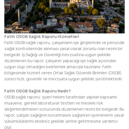
AFYONKARAHİSAR
AĞRI
AKSARAY
Fatih OSGB Sağlık Raporu Hizmetleri
AMASYA
Fatih OSGB sağlık raporu, çalışanların işe girişlerinde ve periyodik
sağlık kontrollerinde alınması yasal olarak zorunlu olan resmi bir
ANTALYA
belgedir. İş Sağlığı ve Güvenliği mevzuatına uygun şekilde
düzenlenen bu rapor, çalışanın yapacağı işe sağlık açısından
ARDAHAN
uygun olup olmadığını belirlemek amacıyla hazırlanır. Fatih
bölgesinde hizmet veren Ortak Sağlık Güvenlik Birimleri (OSGB),
ARTVİN
süreci hızlı, güvenilir ve mevzuata uygun şekilde yürütmektedir.
AYDIN
Fatih OSGB Sağlık Raporu Nedir?
OSGB sağlık raporu; işyeri hekimi tarafından yapılan kapsamlı
BALIKESİR
muayene, gerekli laboratuvar testleri ve mesleki risk
değerlendirmeleri sonucunda düzenlenen resmi bir belgedir. Bu
BARTIN
rapor, çalışan sağlığının korunmasını sağlarken işverenlerin yasal
yükümlülüklerini eksiksiz şekilde yerine getirmesine yardımcı
BATMAN
olur.