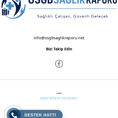
HAKKARİ
HATAY
IĞDIR
ISPARTA
info@osgbsaglikraporu.net
KAHRAMANMARAŞ
Bizi Takip Edin
KARABÜK
KARAMAN
KARS
www.osgbsaglikraporu.net ©
KASTAMONU
Aydın Bilişim Hizmetleri
KAYSERİ
KIRIKKALE
DESTEK HATTI