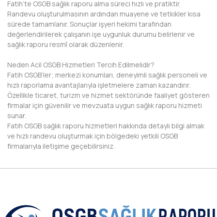
Fatih’te OSGB sağlık raporu alma süreci hızlı ve pratiktir.
Randevu oluşturulmasının ardından muayene ve tetkikler kısa
DİYARBAKIR
sürede tamamlanır. Sonuçlar işyeri hekimi tarafından
değerlendirilerek çalışanın işe uygunluk durumu belirlenir ve
DÜZCE
sağlık raporu resmî olarak düzenlenir.
EDİRNE
Neden Acil OSGB Hizmetleri Tercih Edilmelidir?
Fatih OSGB’ler; merkezi konumları, deneyimli sağlık personeli ve
ELAZIĞ
hızlı raporlama avantajlarıyla işletmelere zaman kazandırır.
Özellikle ticaret, turizm ve hizmet sektöründe faaliyet gösteren
ERZİNCAN
firmalar için güvenilir ve mevzuata uygun sağlık raporu hizmeti
sunar.
ERZURUM
Fatih OSGB sağlık raporu hizmetleri hakkında detaylı bilgi almak
ve hızlı randevu oluşturmak için bölgedeki yetkili OSGB
ESKİŞEHİR
firmalarıyla iletişime geçebilirsiniz.
GAZİANTEP
GİRESUN
GÜMÜŞHANE