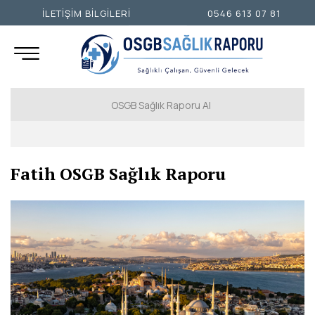
İLETİŞİM BİLGİLERİ
0546 613 07 81
OSGB Sağlık Raporu Al
İSTANBUL AVRUPA YAKASI
Fatih OSGB Sağlık Raporu
İSTANBUL ANADOLU YAKASI
ANKARA
İZMİR
ADANA
ADIYAMAN