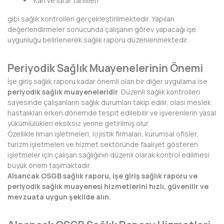
Kan ve idrar tahlilleri
KIRKLARELİ
gibi sağlık kontrolleri gerçekleştirilmektedir. Yapılan
değerlendirmeler sonucunda çalışanın görev yapacağı işe
KIRŞEHİR
uygunluğu belirlenerek sağlık raporu düzenlenmektedir.
KOCAELİ
Periyodik Sağlık Muayenelerinin Önemi
KONYA
İşe giriş sağlık raporu kadar önemli olan bir diğer uygulama ise
periyodik sağlık muayeneleridir
. Düzenli sağlık kontrolleri
KÜTAHYA
sayesinde çalışanların sağlık durumları takip edilir, olası meslek
hastalıkları erken dönemde tespit edilebilir ve işverenlerin yasal
MALATYA
yükümlülükleri eksiksiz yerine getirilmiş olur.
Özellikle liman işletmeleri, lojistik firmaları, kurumsal ofisler,
MANİSA
turizm işletmeleri ve hizmet sektöründe faaliyet gösteren
işletmeler için çalışan sağlığının düzenli olarak kontrol edilmesi
MARDİN
büyük önem taşımaktadır.
Alsancak OSGB sağlık raporu, işe giriş sağlık raporu ve
MERSİN
periyodik sağlık muayenesi hizmetlerini hızlı, güvenilir ve
mevzuata uygun şekilde alın.
MUĞLA
MUŞ