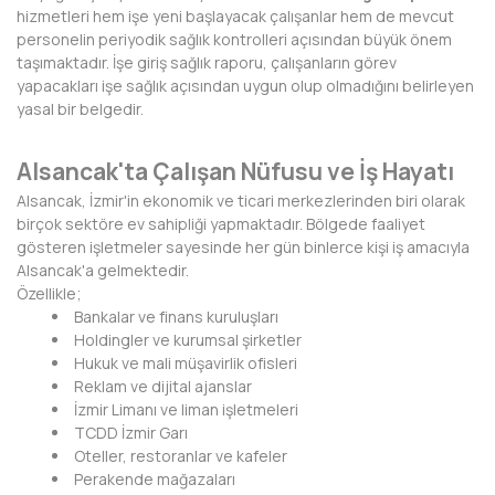
hizmetleri hem işe yeni başlayacak çalışanlar hem de mevcut
BAYBURT
personelin periyodik sağlık kontrolleri açısından büyük önem
taşımaktadır. İşe giriş sağlık raporu, çalışanların görev
BİLECİK
yapacakları işe sağlık açısından uygun olup olmadığını belirleyen
yasal bir belgedir.
BİNGÖL
BİTLİS
Alsancak'ta Çalışan Nüfusu ve İş Hayatı
Alsancak, İzmir'in ekonomik ve ticari merkezlerinden biri olarak
BOLU
birçok sektöre ev sahipliği yapmaktadır. Bölgede faaliyet
gösteren işletmeler sayesinde her gün binlerce kişi iş amacıyla
BURDUR
Alsancak'a gelmektedir.
Özellikle;
BURSA
Bankalar ve finans kuruluşları
Holdingler ve kurumsal şirketler
ÇANAKKALE
Hukuk ve mali müşavirlik ofisleri
Reklam ve dijital ajanslar
ÇANKIRI
İzmir Limanı ve liman işletmeleri
TCDD İzmir Garı
ÇORUM
Oteller, restoranlar ve kafeler
Perakende mağazaları
DENİZLİ