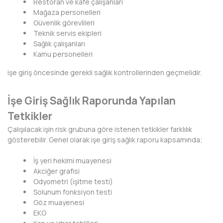
Restoran ve kafe çalışanları
HAKKARİ
Mağaza personelleri
Güvenlik görevlileri
HATAY
Teknik servis ekipleri
Sağlık çalışanları
IĞDIR
Kamu personelleri
ISPARTA
işe giriş öncesinde gerekli sağlık kontrollerinden geçmelidir.
KAHRAMANMARAŞ
İşe Giriş Sağlık Raporunda Yapılan
KARABÜK
Tetkikler
KARAMAN
Çalışılacak işin risk grubuna göre istenen tetkikler farklılık
gösterebilir. Genel olarak işe giriş sağlık raporu kapsamında;
KARS
İş yeri hekimi muayenesi
KASTAMONU
Akciğer grafisi
Odyometri (işitme testi)
KAYSERİ
Solunum fonksiyon testi
Göz muayenesi
KIRIKKALE
EKG