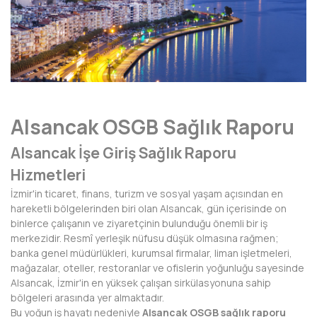
AFYONKARAHİSAR
AĞRI
AKSARAY
AMASYA
Alsancak OSGB Sağlık Raporu
ANTALYA
Alsancak İşe Giriş Sağlık Raporu
ARDAHAN
Hizmetleri
ARTVİN
İzmir'in ticaret, finans, turizm ve sosyal yaşam açısından en
hareketli bölgelerinden biri olan Alsancak, gün içerisinde on
AYDIN
binlerce çalışanın ve ziyaretçinin bulunduğu önemli bir iş
merkezidir. Resmî yerleşik nüfusu düşük olmasına rağmen;
BALIKESİR
banka genel müdürlükleri, kurumsal firmalar, liman işletmeleri,
mağazalar, oteller, restoranlar ve ofislerin yoğunluğu sayesinde
BARTIN
Alsancak, İzmir'in en yüksek çalışan sirkülasyonuna sahip
bölgeleri arasında yer almaktadır.
BATMAN
Bu yoğun iş hayatı nedeniyle
Alsancak OSGB sağlık raporu