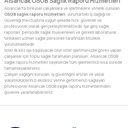
Alsancak OSGB Sağlık Raporu Hizmetleri
Alsancak'ta bireysel çalışanlara ve işletmelere yönelik sunulan
NEVŞEHİR
OSGB sağlık raporu hizmetleri
, yürürlükteki İş Sağlığı ve
Güvenliği mevzuatına uygun şekilde hızlı, güvenilir ve
NİĞDE
profesyonel olarak gerçekleştirilmektedir. İşe giriş sağlık
raporları, periyodik sağlık muayeneleri ve gerekli laboratuvar
ORDU
tetkikleri uzman sağlık personeli tarafından titizlikle
yürütülmektedir.
OSMANİYE
İster ilk kez işe başlayacak olun ister işletmenizde görev yapan
çalışanlar için toplu sağlık taramaları planlayın; Alsancak OSGB
RİZE
sağlık raporu hizmetleri sayesinde tüm işlemlerinizi kısa sürede
tamamlayabilirsiniz.
SAKARYA
Çalışan sağlığını koruyan, iş güvenliğini artıran ve yasal
yükümlülüklerinizi eksiksiz yerine getirmenizi sağlayan
SAMSUN
profesyonel Alsancak OSGB sağlık raporu hizmetlerinden
güvenle yararlanabilirsiniz.
SİİRT
SİNOP
SİVAS