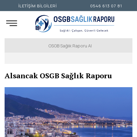
İLETİŞİM BİLGİLERİ
0546 613 07 81
OSGB Sağlık Raporu Al
İSTANBUL AVRUPA YAKASI
Alsancak OSGB Sağlık Raporu
İSTANBUL ANADOLU YAKASI
ANKARA
İZMİR
ADANA
ADIYAMAN