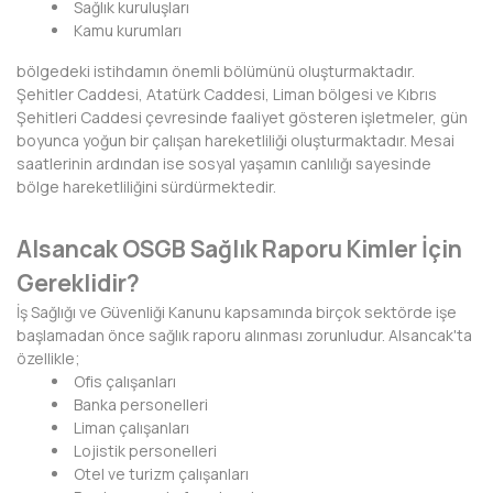
Sağlık kuruluşları
Kamu kurumları
DİYARBAKIR
bölgedeki istihdamın önemli bölümünü oluşturmaktadır.
DÜZCE
Şehitler Caddesi, Atatürk Caddesi, Liman bölgesi ve Kıbrıs
Şehitleri Caddesi çevresinde faaliyet gösteren işletmeler, gün
EDİRNE
boyunca yoğun bir çalışan hareketliliği oluşturmaktadır. Mesai
saatlerinin ardından ise sosyal yaşamın canlılığı sayesinde
ELAZIĞ
bölge hareketliliğini sürdürmektedir.
ERZİNCAN
Alsancak OSGB Sağlık Raporu Kimler İçin
ERZURUM
Gereklidir?
İş Sağlığı ve Güvenliği Kanunu kapsamında birçok sektörde işe
ESKİŞEHİR
başlamadan önce sağlık raporu alınması zorunludur. Alsancak'ta
özellikle;
GAZİANTEP
Ofis çalışanları
Banka personelleri
GİRESUN
Liman çalışanları
Lojistik personelleri
GÜMÜŞHANE
Otel ve turizm çalışanları