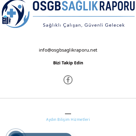
ŞANLIURFA
ŞIRNAK
TEKİRDAĞ
TOKAT
info@osgbsaglikraporu.net
TRABZON
Bizi Takip Edin
TUNCELİ
UŞAK
VAN
YALOVA
www.osgbsaglikraporu.net ©
YOZGAT
Aydın Bilişim Hizmetleri
ZONGULDAK