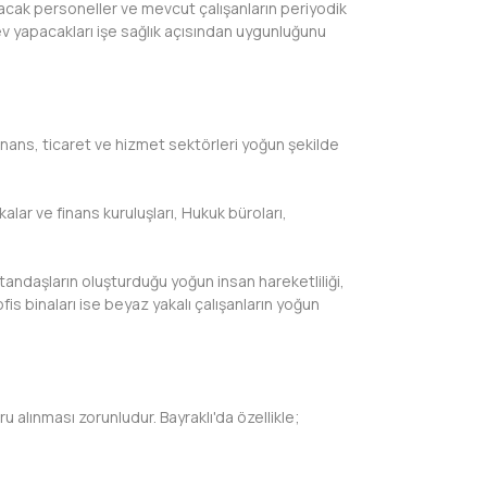
yacak personeller ve mevcut çalışanların periyodik
rev yapacakları işe sağlık açısından uygunluğunu
 finans, ticaret ve hizmet sektörleri yoğun şekilde
alar ve finans kuruluşları, Hukuk büroları,
atandaşların oluşturduğu yoğun insan hareketliliği,
is binaları ise beyaz yakalı çalışanların yoğun
alınması zorunludur. Bayraklı'da özellikle;