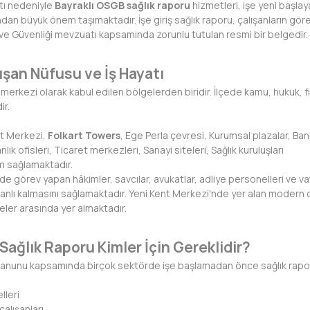
tı nedeniyle
Bayraklı OSGB sağlık raporu
hizmetleri, işe yeni başla
ından büyük önem taşımaktadır. İşe giriş sağlık raporu, çalışanların gö
ğı ve Güvenliği mevzuatı kapsamında zorunlu tutulan resmi bir belgedir.
lışan Nüfusu ve İş Hayatı
 iş merkezi olarak kabul edilen bölgelerden biridir. İlçede kamu, hukuk,
ir.
nt Merkezi,
Folkart Towers
, Ege Perla çevresi, Kurumsal plazalar, Bank
 ofisleri, Ticaret merkezleri, Sanayi siteleri, Sağlık kuruluşları
am sağlamaktadır.
de görev yapan hâkimler, savcılar, avukatlar, adliye personelleri ve v
anlı kalmasını sağlamaktadır. Yeni Kent Merkezi'nde yer alan modern of
ler arasında yer almaktadır.
Sağlık Raporu Kimler İçin Gereklidir?
i Kanunu kapsamında birçok sektörde işe başlamadan önce sağlık raporu 
lleri
alışanları