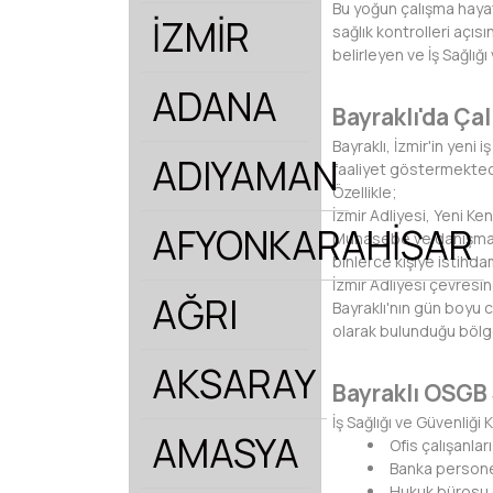
Bu yoğun çalışma haya
İZMİR
sağlık kontrolleri açıs
belirleyen ve İş Sağlı
ADANA
Bayraklı'da Ça
Bayraklı, İzmir'in yeni
ADIYAMAN
faaliyet göstermekted
Özellikle;
İzmir Adliyesi, Yeni Ke
AFYONKARAHİSAR
Muhasebe ve danışmanlık
binlerce kişiye istihd
İzmir Adliyesi çevresin
AĞRI
Bayraklı'nın gün boyu c
olarak bulunduğu bölge
AKSARAY
Bayraklı OSGB 
İş Sağlığı ve Güvenliğ
AMASYA
Ofis çalışanları
Banka persone
Hukuk bürosu ç