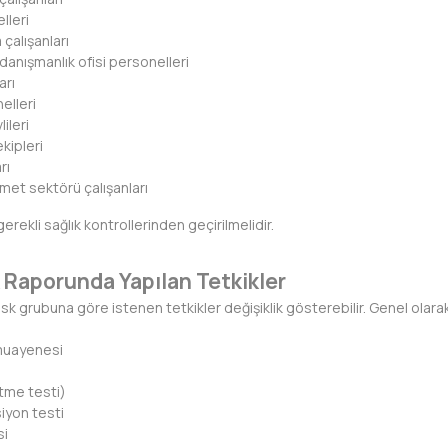
lleri
 çalışanları
anışmanlık ofisi personelleri
arı
elleri
ileri
kipleri
rı
met sektörü çalışanları
rekli sağlık kontrollerinden geçirilmelidir.
ık Raporunda Yapılan Tetkikler
risk grubuna göre istenen tetkikler değişiklik gösterebilir. Genel olara
 muayenesi
tme testi)
iyon testi
si