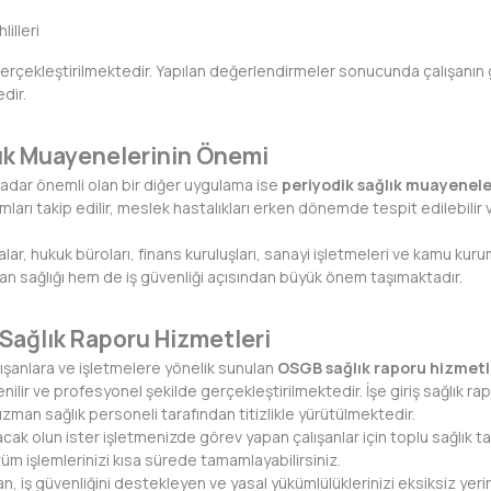
lilleri
i gerçekleştirilmektedir. Yapılan değerlendirmeler sonucunda çalışanın
dir.
lık Muayenelerinin Önemi
 kadar önemli olan bir diğer uygulama ise
periyodik sağlık muayenele
umları takip edilir, meslek hastalıkları erken dönemde tespit edilebilir 
alar, hukuk büroları, finans kuruluşları, sanayi işletmeleri ve kamu kuru
n sağlığı hem de iş güvenliği açısından büyük önem taşımaktadır.
Sağlık Raporu Hizmetleri
lışanlara ve işletmelere yönelik sunulan
OSGB sağlık raporu hizmetl
enilir ve profesyonel şekilde gerçekleştirilmektedir. İşe giriş sağlık ra
uzman sağlık personeli tarafından titizlikle yürütülmektedir.
yacak olun ister işletmenizde görev yapan çalışanlar için toplu sağlık t
üm işlemlerinizi kısa sürede tamamlayabilirsiniz.
yan, iş güvenliğini destekleyen ve yasal yükümlülüklerinizi eksiksiz y