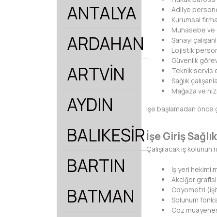
ANTALYA
Adliye persone
Kurumsal firma
Muhasebe ve d
ARDAHAN
Sanayi çalışanl
Lojistik person
Güvenlik görevl
ARTVİN
Teknik servis e
Sağlık çalışanla
Mağaza ve hiz
AYDIN
işe başlamadan önce ge
BALIKESİR
İşe Giriş Sağl
Çalışılacak iş kolunun 
BARTIN
İş yeri hekimi
Akciğer grafisi
BATMAN
Odyometri (işi
Solunum fonks
Göz muayene