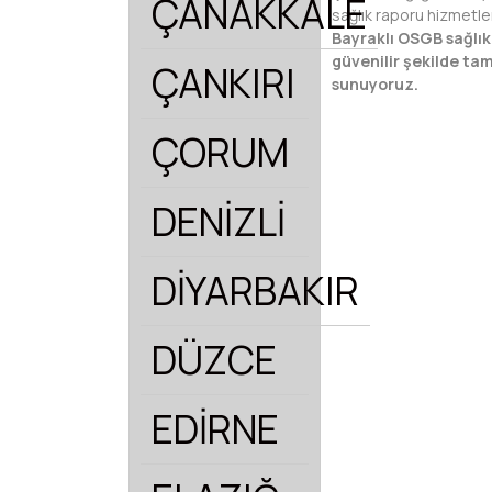
ÇANAKKALE
sağlık raporu hizmetle
Bayraklı OSGB sağlık 
güvenilir şekilde ta
ÇANKIRI
sunuyoruz.
ÇORUM
DENİZLİ
DİYARBAKIR
DÜZCE
EDİRNE