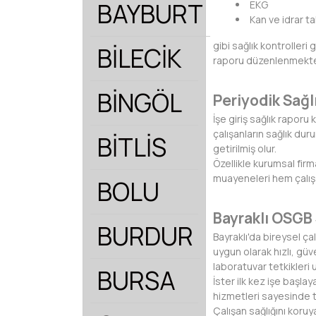
BAYBURT
EKG
Kan ve idrar tah
gibi sağlık kontroller
BİLECİK
raporu düzenlenmekte
BİNGÖL
Periyodik Sağ
İşe giriş sağlık raporu
çalışanların sağlık dur
BİTLİS
getirilmiş olur.
Özellikle kurumsal firm
muayeneleri hem çalışa
BOLU
Bayraklı OSGB 
BURDUR
Bayraklı'da bireysel ça
uygun olarak hızlı, güv
laboratuvar tetkikleri 
BURSA
İster ilk kez işe başla
hizmetleri sayesinde t
Çalışan sağlığını koru