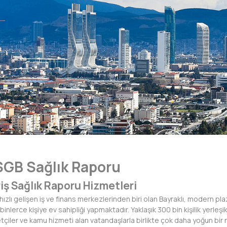
SGB Sağlık Raporu
riş Sağlık Raporu Hizmetleri
n hızlı gelişen iş ve finans merkezlerinden biri olan Bayraklı, modern pla
 binlerce kişiye ev sahipliği yapmaktadır. Yaklaşık 300 bin kişilik yerle
etçiler ve kamu hizmeti alan vatandaşlarla birlikte çok daha yoğun bir