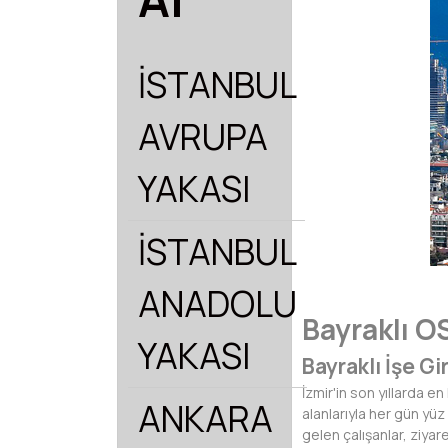
İSTANBUL
AVRUPA
YAKASI
İSTANBUL
ANADOLU
Bayraklı O
YAKASI
Bayraklı İşe Gi
İzmir'in son yıllarda e
ANKARA
alanlarıyla her gün yüz
gelen çalışanlar, ziyar