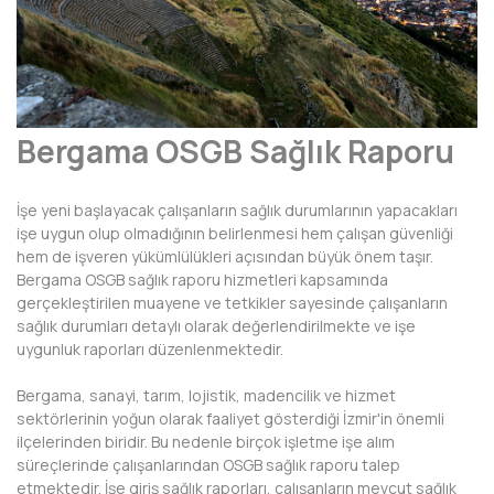
AFYONKARAHİSAR
AĞRI
AKSARAY
Bergama OSGB Sağlık Raporu
AMASYA
ANTALYA
İşe yeni başlayacak çalışanların sağlık durumlarının yapacakları
işe uygun olup olmadığının belirlenmesi hem çalışan güvenliği
ARDAHAN
hem de işveren yükümlülükleri açısından büyük önem taşır.
Bergama OSGB sağlık raporu hizmetleri kapsamında
ARTVİN
gerçekleştirilen muayene ve tetkikler sayesinde çalışanların
sağlık durumları detaylı olarak değerlendirilmekte ve işe
AYDIN
uygunluk raporları düzenlenmektedir.
BALIKESİR
Bergama, sanayi, tarım, lojistik, madencilik ve hizmet
sektörlerinin yoğun olarak faaliyet gösterdiği İzmir'in önemli
BARTIN
ilçelerinden biridir. Bu nedenle birçok işletme işe alım
süreçlerinde çalışanlarından OSGB sağlık raporu talep
BATMAN
etmektedir. İşe giriş sağlık raporları, çalışanların mevcut sağlık