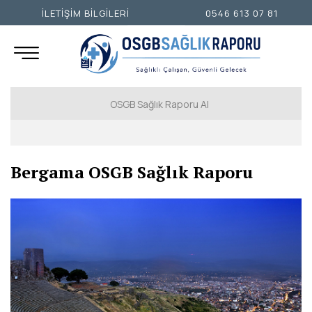
İLETİŞİM BİLGİLERİ
0546 613 07 81
OSGB Sağlık Raporu Al
İSTANBUL AVRUPA YAKASI
Bergama OSGB Sağlık Raporu
İSTANBUL ANADOLU YAKASI
ANKARA
İZMİR
ADANA
ADIYAMAN