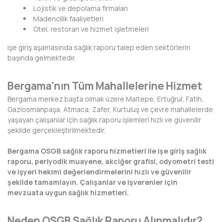
Lojistik ve depolama firmaları
DİYARBAKIR
Madencilik faaliyetleri
Otel, restoran ve hizmet işletmeleri
DÜZCE
işe giriş aşamasında sağlık raporu talep eden sektörlerin
başında gelmektedir.
EDİRNE
ELAZIĞ
Bergama'nın Tüm Mahallelerine Hizmet
Bergama merkez başta olmak üzere Maltepe, Ertuğrul, Fatih,
ERZİNCAN
Gaziosmanpaşa, Atmaca, Zafer, Kurtuluş ve çevre mahallelerde
yaşayan çalışanlar için sağlık raporu işlemleri hızlı ve güvenilir
ERZURUM
şekilde gerçekleştirilmektedir.
ESKİŞEHİR
Bergama OSGB sağlık raporu hizmetleri ile işe giriş sağlık
raporu, periyodik muayene, akciğer grafisi, odyometri testi
GAZİANTEP
ve işyeri hekimi değerlendirmelerini hızlı ve güvenilir
şekilde tamamlayın. Çalışanlar ve işverenler için
GİRESUN
mevzuata uygun sağlık hizmetleri.
GÜMÜŞHANE
Neden OSGB Sağlık Raporu Alınmalıdır?