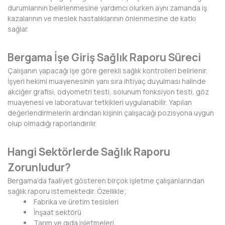
durumlarının belirlenmesine yardımcı olurken aynı zamanda iş
BAYBURT
kazalarının ve meslek hastalıklarının önlenmesine de katkı
sağlar.
BİLECİK
BİNGÖL
Bergama İşe Giriş Sağlık Raporu Süreci
Çalışanın yapacağı işe göre gerekli sağlık kontrolleri belirlenir.
BİTLİS
İşyeri hekimi muayenesinin yanı sıra ihtiyaç duyulması halinde
akciğer grafisi, odyometri testi, solunum fonksiyon testi, göz
BOLU
muayenesi ve laboratuvar tetkikleri uygulanabilir. Yapılan
değerlendirmelerin ardından kişinin çalışacağı pozisyona uygun
BURDUR
olup olmadığı raporlandırılır.
BURSA
Hangi Sektörlerde Sağlık Raporu
ÇANAKKALE
Zorunludur?
ÇANKIRI
Bergama'da faaliyet gösteren birçok işletme çalışanlarından
sağlık raporu istemektedir. Özellikle;
ÇORUM
Fabrika ve üretim tesisleri
İnşaat sektörü
DENİZLİ
Tarım ve gıda işletmeleri