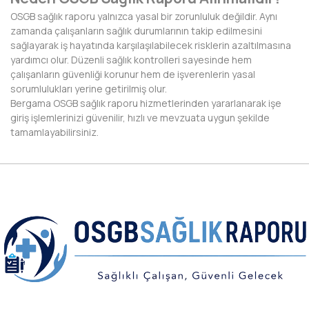
HAKKARİ
OSGB sağlık raporu yalnızca yasal bir zorunluluk değildir. Aynı
zamanda çalışanların sağlık durumlarının takip edilmesini
HATAY
sağlayarak iş hayatında karşılaşılabilecek risklerin azaltılmasına
yardımcı olur. Düzenli sağlık kontrolleri sayesinde hem
IĞDIR
çalışanların güvenliği korunur hem de işverenlerin yasal
sorumlulukları yerine getirilmiş olur.
ISPARTA
Bergama OSGB sağlık raporu hizmetlerinden yararlanarak işe
giriş işlemlerinizi güvenilir, hızlı ve mevzuata uygun şekilde
KAHRAMANMARAŞ
tamamlayabilirsiniz.
KARABÜK
KARAMAN
KARS
KASTAMONU
KAYSERİ
KIRIKKALE