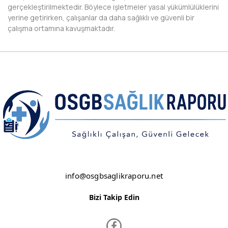
gerçekleştirilmektedir. Böylece işletmeler yasal yükümlülüklerini
yerine getirirken, çalışanlar da daha sağlıklı ve güvenli bir
NEVŞEHİR
çalışma ortamına kavuşmaktadır.
NİĞDE
ORDU
OSMANİYE
RİZE
SAKARYA
SAMSUN
SİİRT
info@osgbsaglikraporu.net
SİNOP
Bizi Takip Edin
SİVAS