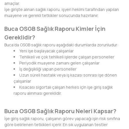
amaçlar.
BAYBURT
İşe girişte alınan sağlık raporu, işyeri hekimi tarafından yapılan
muayene ve gerekli tetkikler sonucunda hazırlanır.
BİLECİK
Buca OSGB Sağlık Raporu Kimler İçin
BİNGÖL
Gereklidir?
BİTLİS
Buca’da OSGB sağlık raporu aşağıdaki durumlarda zorunludur:
Yeni işe başlayacak çalışanlar
BOLU
Tehlikeli ve çok tehlikeli işlerde çalışan personeller
Periyodik muayene zamanı gelen çalışanlar
BURDUR
İş değişikliği yapan personeller
Uzun süreli hastalık veya iş kazası sonrası işe dönen
BURSA
çalışanlar
Kısacası sigortalı çalışan herkes için işe giriş sağlık
ÇANAKKALE
raporu alınması gereklidir.
ÇANKIRI
Buca OSGB Sağlık Raporu Neleri Kapsar?
ÇORUM
İşe giriş sağlık raporu, çalışanın görev yapacağı işin risk sınıfına
göre belirlenen tetkikleri içerir. En sık uygulanan testler
DENİZLİ