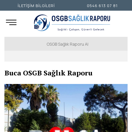
İLETİŞİM BİLGİLERİ
0546 613 07 81
OSGB Sağlık Raporu Al
İSTANBUL AVRUPA YAKASI
Buca OSGB Sağlık Raporu
İSTANBUL ANADOLU YAKASI
ANKARA
İZMİR
ADANA
ADIYAMAN