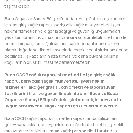
taşımaktadır.
KIRKLARELİ
Buca Organize Sanayi Bölgesi'nde faaliyet gösteren işletmeler
KIRŞEHİR
için işe giriş sağlık raporu, periyodik sağlık muayeneleri, işyeri
hekimi hizmetleri ve diğer iş sağlığı ve güvenliği uygulamaları
KOCAELİ
yasal bir zorunluluk olmasının yanı sıra sürdürülebilir üretimin de
önemli bir parçasıdır. Çalışanların sağlık durumlarının düzenli
KONYA
olarak değerlendirilmesi sayesinde meslek hastalıklarının önüne
geçilmesi, iş kazalarının azaltılması ve daha güvenli çalışma
KÜTAHYA
koşullarının oluşturulması hedeflenmektedir.
MALATYA
Buca OSGB sağlık raporu hizmetleri ile işe giriş sağlık
raporu, periyodik sağlık muayenesi, işyeri hekimi
MANİSA
hizmetleri, akciğer grafisi, odyometri ve laboratuvar
tetkiklerini hızlı ve güvenilir şekilde alın. Buca ve Buca
MARDİN
Organize Sanayi Bölgesi'ndeki işletmeler için mevzuata
uygun profesyonel sağlık raporu çözümleri sunuyoruz.
MERSİN
Buca OSGB sağlık raporu hizmetleri kapsamında çalışanların
MUĞLA
görev yapacakları işe uygunlukları değerlendirilmekte, gerekli
muayene ve tetkikler uzman sağlık personelleri tarafından
MUŞ