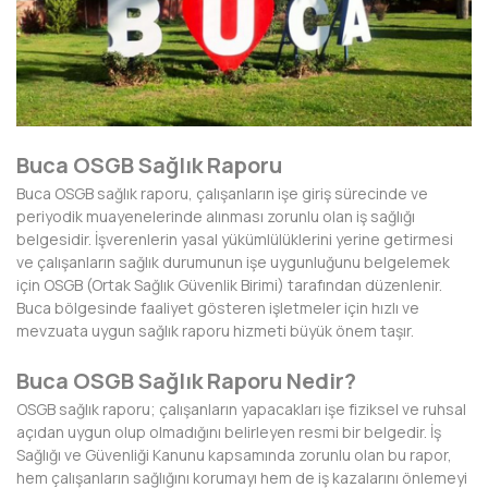
AFYONKARAHİSAR
AĞRI
AKSARAY
AMASYA
Buca OSGB Sağlık Raporu
ANTALYA
Buca OSGB sağlık raporu, çalışanların işe giriş sürecinde ve
periyodik muayenelerinde alınması zorunlu olan iş sağlığı
ARDAHAN
belgesidir. İşverenlerin yasal yükümlülüklerini yerine getirmesi
ve çalışanların sağlık durumunun işe uygunluğunu belgelemek
ARTVİN
için OSGB (Ortak Sağlık Güvenlik Birimi) tarafından düzenlenir.
Buca bölgesinde faaliyet gösteren işletmeler için hızlı ve
AYDIN
mevzuata uygun sağlık raporu hizmeti büyük önem taşır.
BALIKESİR
Buca OSGB Sağlık Raporu Nedir?
OSGB sağlık raporu; çalışanların yapacakları işe fiziksel ve ruhsal
BARTIN
açıdan uygun olup olmadığını belirleyen resmi bir belgedir. İş
Sağlığı ve Güvenliği Kanunu kapsamında zorunlu olan bu rapor,
BATMAN
hem çalışanların sağlığını korumayı hem de iş kazalarını önlemeyi