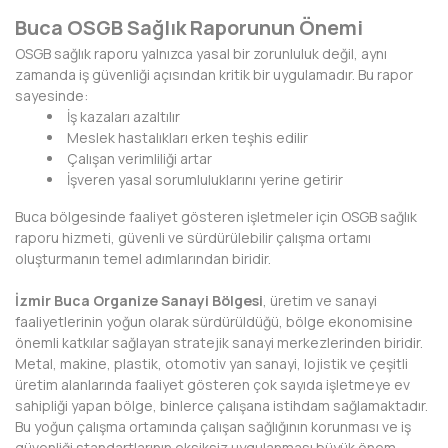
HAKKARİ
Buca OSGB Sağlık Raporunun Önemi
HATAY
OSGB sağlık raporu yalnızca yasal bir zorunluluk değil, aynı
zamanda iş güvenliği açısından kritik bir uygulamadır. Bu rapor
IĞDIR
sayesinde:
İş kazaları azaltılır
ISPARTA
Meslek hastalıkları erken teşhis edilir
Çalışan verimliliği artar
KAHRAMANMARAŞ
İşveren yasal sorumluluklarını yerine getirir
Buca bölgesinde faaliyet gösteren işletmeler için OSGB sağlık
KARABÜK
raporu hizmeti, güvenli ve sürdürülebilir çalışma ortamı
oluşturmanın temel adımlarından biridir.
KARAMAN
İzmir Buca Organize Sanayi Bölgesi
, üretim ve sanayi
KARS
faaliyetlerinin yoğun olarak sürdürüldüğü, bölge ekonomisine
önemli katkılar sağlayan stratejik sanayi merkezlerinden biridir.
KASTAMONU
Metal, makine, plastik, otomotiv yan sanayi, lojistik ve çeşitli
üretim alanlarında faaliyet gösteren çok sayıda işletmeye ev
KAYSERİ
sahipliği yapan bölge, binlerce çalışana istihdam sağlamaktadır.
Bu yoğun çalışma ortamında çalışan sağlığının korunması ve iş
KIRIKKALE
güvenliği standartlarının eksiksiz uygulanması büyük önem