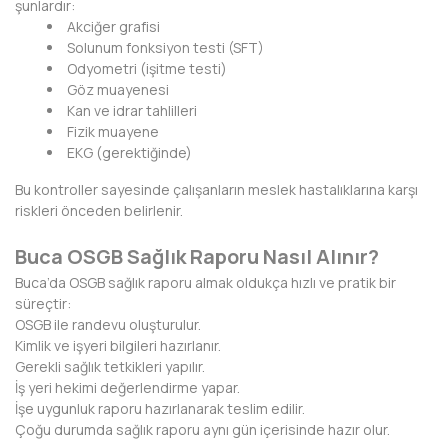
şunlardır:
Akciğer grafisi
DİYARBAKIR
Solunum fonksiyon testi (SFT)
Odyometri (işitme testi)
DÜZCE
Göz muayenesi
Kan ve idrar tahlilleri
EDİRNE
Fizik muayene
EKG (gerektiğinde)
ELAZIĞ
Bu kontroller sayesinde çalışanların meslek hastalıklarına karşı
ERZİNCAN
riskleri önceden belirlenir.
ERZURUM
Buca OSGB Sağlık Raporu Nasıl Alınır?
Buca’da OSGB sağlık raporu almak oldukça hızlı ve pratik bir
ESKİŞEHİR
süreçtir:
OSGB ile randevu oluşturulur.
GAZİANTEP
Kimlik ve işyeri bilgileri hazırlanır.
Gerekli sağlık tetkikleri yapılır.
GİRESUN
İş yeri hekimi değerlendirme yapar.
İşe uygunluk raporu hazırlanarak teslim edilir.
GÜMÜŞHANE
Çoğu durumda sağlık raporu aynı gün içerisinde hazır olur.