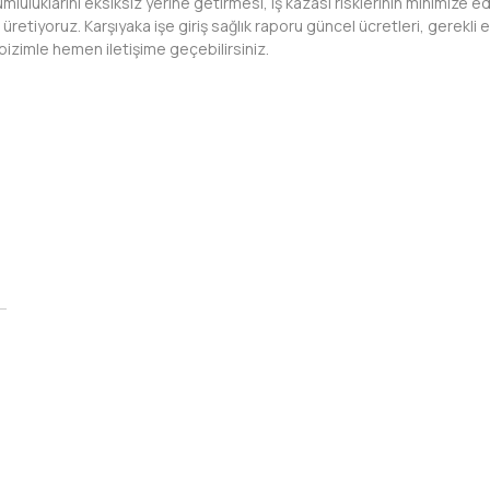
mluluklarını eksiksiz yerine getirmesi, iş kazası risklerinin minimize ed
etiyoruz. Karşıyaka işe giriş sağlık raporu güncel ücretleri, gerekli e
n bizimle hemen iletişime geçebilirsiniz.