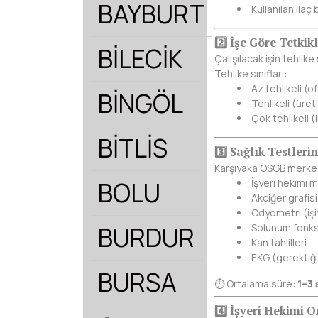
BAYBURT
Kullanılan ilaç b
2️⃣ İşe Göre Tetkik
BİLECİK
Çalışılacak işin tehlike
Tehlike sınıfları:
Az tehlikeli (ofi
BİNGÖL
Tehlikeli (üret
Çok tehlikeli (
BİTLİS
3️⃣ Sağlık Testler
Karşıyaka OSGB merkezl
BOLU
İşyeri hekimi 
Akciğer grafis
Odyometri (işi
BURDUR
Solunum fonks
Kan tahlilleri
EKG (gerektiğ
BURSA
⏱ Ortalama süre:
1–3 
4️⃣ İşyeri Hekimi 