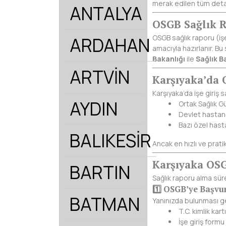
merak edilen tüm detayl
ANTALYA
OSGB Sağlık 
OSGB sağlık raporu (işe
ARDAHAN
amacıyla hazırlanır. Bu
Bakanlığı
ile
Sağlık B
ARTVİN
Karşıyaka’da 
Karşıyaka’da işe giriş 
AYDIN
Ortak Sağlık Gü
Devlet hastan
Bazı özel hast
BALIKESİR
Ancak en hızlı ve prat
Karşıyaka OSG
BARTIN
Sağlık raporu alma sür
1️⃣ OSGB’ye Başvu
BATMAN
Yanınızda bulunması g
T.C. kimlik kartı
İşe giriş formu