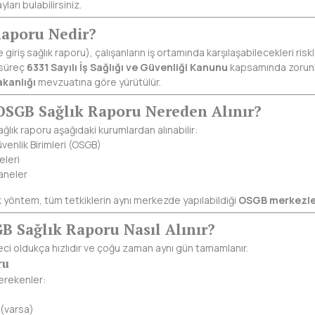
arı bulabilirsiniz.
Raporu Nedir?
 giriş sağlık raporu), çalışanların iş ortamında karşılaşabilecekleri ri
 süreç
6331 Sayılı İş Sağlığı ve Güvenliği Kanunu
kapsamında zorunl
akanlığı
mevzuatına göre yürütülür.
OSGB Sağlık Raporu Nereden Alınır?
sağlık raporu aşağıdaki kurumlardan alınabilir:
venlik Birimleri (OSGB)
eleri
aneler
ik yöntem, tüm tetkiklerin aynı merkezde yapılabildiği
OSGB merkezler
B Sağlık Raporu Nasıl Alınır?
eci oldukça hızlıdır ve çoğu zaman aynı gün tamamlanır.
ru
erekenler:
 (varsa)