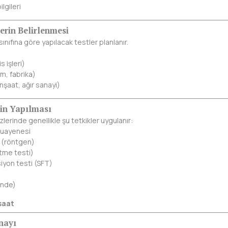
ilgileri
lerin Belirlenmesi
 sınıfına göre yapılacak testler planlanır.
s işleri)
im, fabrika)
inşaat, ağır sanayi)
inin Yapılması
erinde genellikle şu tetkikler uygulanır:
muayenesi
i (röntgen)
tme testi)
iyon testi (SFT)
inde)
saat
Onayı