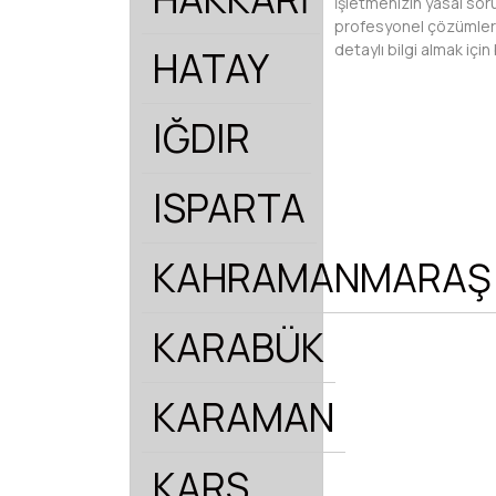
İşletmenizin yasal soru
profesyonel çözümler ür
detaylı bilgi almak içi
HATAY
IĞDIR
ISPARTA
KAHRAMANMARAŞ
KARABÜK
KARAMAN
KARS