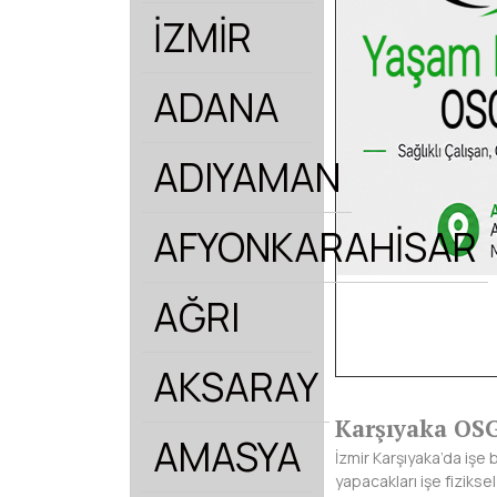
İZMİR
ADANA
ADIYAMAN
AFYONKARAHİSAR
AĞRI
AKSARAY
Karşıyaka OS
AMASYA
İzmir Karşıyaka’da işe 
yapacakları işe fizikse