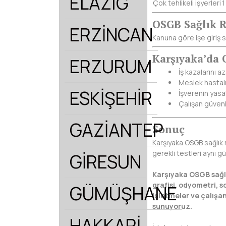
ELAZIĞ
Çok tehlikeli işyerleri
1
OSGB Sağlık R
ERZİNCAN
Kanuna göre işe giriş 
Karşıyaka’da
ERZURUM
İş kazalarını az
Meslek hastalık
ESKİŞEHİR
İşverenin yasa
Çalışan güvenliğ
GAZİANTEP
Sonuç
Karşıyaka OSGB sağlık 
gerekli testleri aynı gü
GİRESUN
Karşıyaka OSGB sağlık
grafisi, odyometri, s
GÜMÜŞHANE
işletmeler ve çalışan
sunuyoruz.
HAKKARİ