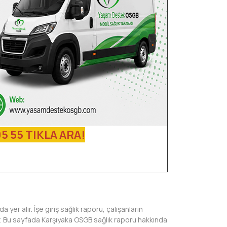
5 55 TIKLA ARA!
 yer alır. İşe giriş sağlık raporu, çalışanların
tır. Bu sayfada Karşıyaka OSGB sağlık raporu hakkında