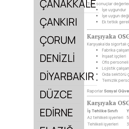
ÇANAKKALE
Tüm sonuçlar değerlendir
İşe uygundur
İşe uygun deği
ÇANKIRI
Ek tetkik gerek
Karşıyaka OSG
ÇORUM
Karşıyaka’da sigortalı 
Fabrika çalışan
DENİZLİ
İnşaat işçileri
Ofis personeli
Lojistik çalışan
DİYARBAKIR
Gıda sektörü ç
Temizlik perso
DÜZCE
Raporlar
Sosyal Güve
Karşıyaka OSG
EDİRNE
İş Tehlike Sınıfı
Y
Az tehlikeli işyerleri
5
Tehlikeli işyerleri
3