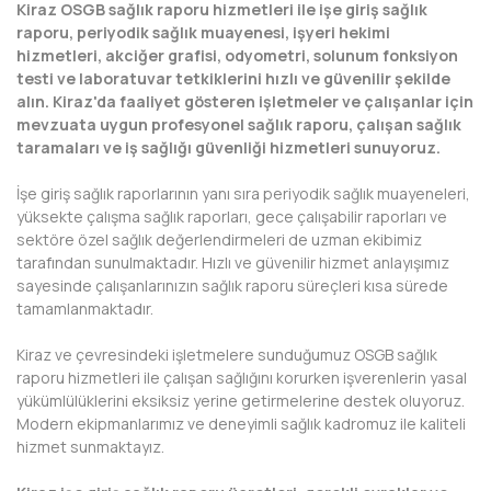
Kiraz OSGB sağlık raporu hizmetleri ile işe giriş sağlık
raporu, periyodik sağlık muayenesi, işyeri hekimi
DİYARBAKIR
hizmetleri, akciğer grafisi, odyometri, solunum fonksiyon
testi ve laboratuvar tetkiklerini hızlı ve güvenilir şekilde
DÜZCE
alın. Kiraz'da faaliyet gösteren işletmeler ve çalışanlar için
mevzuata uygun profesyonel sağlık raporu, çalışan sağlık
EDİRNE
taramaları ve iş sağlığı güvenliği hizmetleri sunuyoruz.
ELAZIĞ
İşe giriş sağlık raporlarının yanı sıra periyodik sağlık muayeneleri,
yüksekte çalışma sağlık raporları, gece çalışabilir raporları ve
ERZİNCAN
sektöre özel sağlık değerlendirmeleri de uzman ekibimiz
tarafından sunulmaktadır. Hızlı ve güvenilir hizmet anlayışımız
ERZURUM
sayesinde çalışanlarınızın sağlık raporu süreçleri kısa sürede
tamamlanmaktadır.
ESKİŞEHİR
Kiraz ve çevresindeki işletmelere sunduğumuz OSGB sağlık
GAZİANTEP
raporu hizmetleri ile çalışan sağlığını korurken işverenlerin yasal
yükümlülüklerini eksiksiz yerine getirmelerine destek oluyoruz.
GİRESUN
Modern ekipmanlarımız ve deneyimli sağlık kadromuz ile kaliteli
hizmet sunmaktayız.
GÜMÜŞHANE