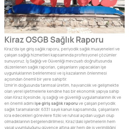
AFYONKARAHİSAR
AĞRI
AKSARAY
Kiraz OSGB Sağlık Raporu
AMASYA
Kiraz'da işe giriş sağlık raporu, periyodik sağlık muayeneleri ve
ANTALYA
çalışan sağlığı hizmetleri kapsamında profesyonel çözümler
sunuyoruz. İş Sağlığı ve Güvenliği mevzuatı doğrultusunda
ARDAHAN
düzenlenen sağlık raporları, çalışanların yapacakları işe
uygunluklarının belirlenmesi ve iş kazalarının önlenmesi
ARTVİN
açısından önemli bir yere sahiptir.
İzmir’in doğusunda tarımsal üretim, hayvancılık ve gelişmekte
AYDIN
olan yerel işletmelerle kendine has bir ekonomik yapıya sahip
olan Kiraz ilçesinde, iş sağlığı ve güvenliği uygulamalarının ilk ve
BALIKESİR
en önemli adımı
işe giriş sağlık raporu
ve çalışan periyodik
sağlık taramalarıdır. 6331 sayılı kanun kapsamında, çalışanların
BARTIN
icra edecekleri görevlere fiziki ve ruhsal açıdan uygun olup
olmadıklarının belgelendirilmesi, Kiraz’daki işletmelerin hem
BATMAN
yasal uyumluluğunu güvence altına alır hem de iş verimliliğini