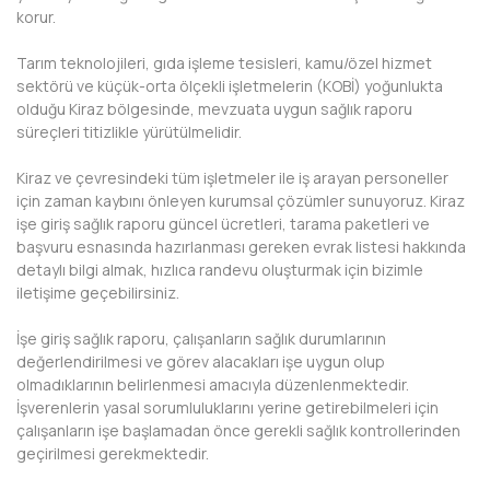
korur.
BAYBURT
Tarım teknolojileri, gıda işleme tesisleri, kamu/özel hizmet
BİLECİK
sektörü ve küçük-orta ölçekli işletmelerin (KOBİ) yoğunlukta
olduğu Kiraz bölgesinde, mevzuata uygun sağlık raporu
BİNGÖL
süreçleri titizlikle yürütülmelidir.
BİTLİS
Kiraz ve çevresindeki tüm işletmeler ile iş arayan personeller
için zaman kaybını önleyen kurumsal çözümler sunuyoruz. Kiraz
BOLU
işe giriş sağlık raporu güncel ücretleri, tarama paketleri ve
başvuru esnasında hazırlanması gereken evrak listesi hakkında
BURDUR
detaylı bilgi almak, hızlıca randevu oluşturmak için bizimle
iletişime geçebilirsiniz.
BURSA
İşe giriş sağlık raporu, çalışanların sağlık durumlarının
ÇANAKKALE
değerlendirilmesi ve görev alacakları işe uygun olup
olmadıklarının belirlenmesi amacıyla düzenlenmektedir.
ÇANKIRI
İşverenlerin yasal sorumluluklarını yerine getirebilmeleri için
çalışanların işe başlamadan önce gerekli sağlık kontrollerinden
ÇORUM
geçirilmesi gerekmektedir.
DENİZLİ