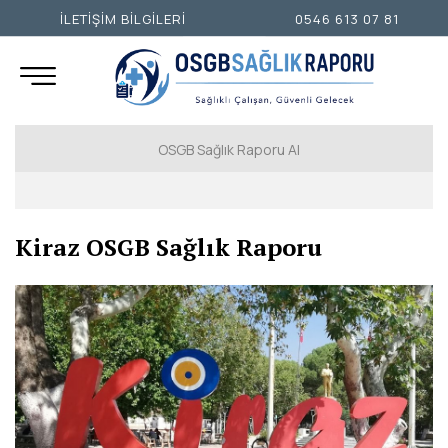
İLETİŞİM BİLGİLERİ
0546 613 07 81
OSGB Sağlık Raporu Al
İSTANBUL AVRUPA YAKASI
Kiraz OSGB Sağlık Raporu
İSTANBUL ANADOLU YAKASI
ANKARA
İZMİR
ADANA
ADIYAMAN