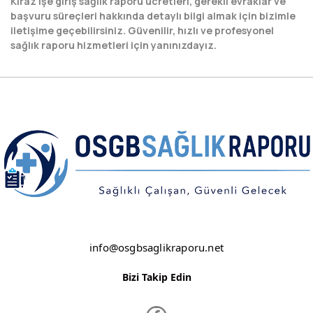
Kiraz işe giriş sağlık raporu ücretleri, gerekli evraklar ve
HAKKARİ
başvuru süreçleri hakkında detaylı bilgi almak için bizimle
iletişime geçebilirsiniz. Güvenilir, hızlı ve profesyonel
HATAY
sağlık raporu hizmetleri için yanınızdayız.
IĞDIR
ISPARTA
KAHRAMANMARAŞ
KARABÜK
KARAMAN
KARS
KASTAMONU
info@osgbsaglikraporu.net
KAYSERİ
Bizi Takip Edin
KIRIKKALE