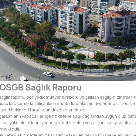
OSGB Sağlık Raporu
sağlık raporu, periyodik muayene raporu ve çalışan sağlığı hizmetle
anunu kapsamında çalışanların sağlık durumlarının değerlendirilmesi ve 
 işyeri hekimleri tarafından düzenlenmektedir.
, çalışanların yapacakları işe fiziksel ve sağlık açısından uygun olup ol
yasal yükümlülüklerini yerine getirebilmeleri ve çalışanların güvenli b
kmektedir.
ık raporu
hizmetlerimiz kapsamında işyeri hekimi muayeneleri, akciğe