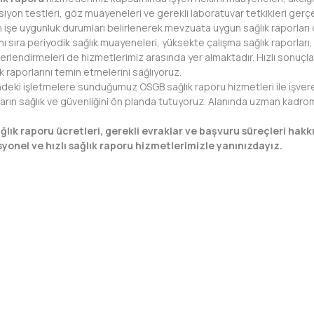
siyon testleri, göz muayeneleri ve gerekli laboratuvar tetkikleri gerç
 işe uygunluk durumları belirlenerek mevzuata uygun sağlık raporlar
anı sıra periyodik sağlık muayeneleri, yüksekte çalışma sağlık raporları,
erlendirmeleri de hizmetlerimiz arasında yer almaktadır. Hızlı sonuçlan
 raporlarını temin etmelerini sağlıyoruz.
ki işletmelere sunduğumuz OSGB sağlık raporu hizmetleri ile işveren
ların sağlık ve güvenliğini ön planda tutuyoruz. Alanında uzman kadro
ğlık raporu ücretleri, gerekli evraklar ve başvuru süreçleri hakkı
syonel ve hızlı sağlık raporu hizmetlerimizle yanınızdayız.