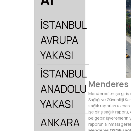
İSTANBUL
AVRUPA
YAKASI
İSTANBUL
Menderes 
ANADOLU
Menderes'te işe giriş 
Sağlığı ve Güvenliği K
YAKASI
sağlık raporları uzman
İşe giriş sağlık raporu
belgedir. İşverenlerin 
ANKARA
raporun alınması gere
Menderes OSGB sağl