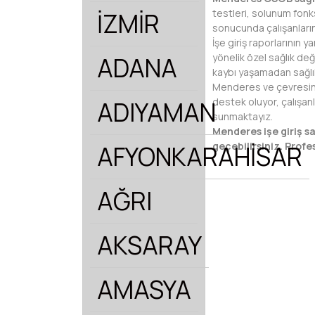
testleri, solunum fonk
İZMİR
sonucunda çalışanların
İşe giriş raporlarının y
yönelik özel sağlık değ
ADANA
kaybı yaşamadan sağlık
Menderes ve çevresinde
destek oluyor, çalışan
ADIYAMAN
sunmaktayız.
Menderes işe giriş sa
geçebilirsiniz. Profe
AFYONKARAHİSAR
AĞRI
AKSARAY
AMASYA