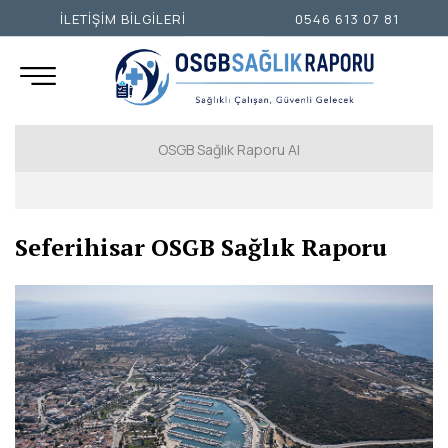
İLETİŞİM BİLGİLERİ
0546 613 07 81
OSGB Sağlık Raporu Al
İSTANBUL AVRUPA YAKASI
Seferihisar OSGB Sağlık Raporu
İSTANBUL ANADOLU YAKASI
ANKARA
İZMİR
ADANA
ADIYAMAN