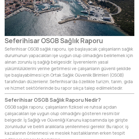
AFYONKARAHİSAR
AĞRI
AKSARAY
Seferihisar OSGB Sağlık Raporu
AMASYA
Seferihisar OSGB sağlık raporu, işe başlayacak çalışanların sağlık
ANTALYA
durumunun yapacakları işe uygun olup olmadığını belirlemek için
alınan zorunlu iş sağlığı belgesidir. İşverenlerin yasal
ARDAHAN
yükümlülüklerini yerine getirmesi ve çalışanların güvenli şekilde
işe başlayabilmesi için Ortak Sağlık Güvenlik Birimleri (OSGB)
ARTVİN
tarafından düzenlenir. Seferihisar’da özellikle turizm, tarım, gıda
ve hizmet sektörlerinde bu rapor sıkça talep edilmektedir.
AYDIN
Seferihisar OSGB Sağlık Raporu Nedir?
BALIKESİR
OSGB sağlık raporu; çalışanların fiziksel ve ruhsal açıdan
çalışacakları işe uygun olup olmadığını gösteren resmi bir
BARTIN
belgedir. İş Sağlığı ve Güvenliği Kanunu kapsamında işe girişte
zorunludur ve belirli aralıklarla yenilenmesi gerekir. Bu rapor, iş
BATMAN
kazalarının önlenmesi ve meslek hastalıklarının erken tespit