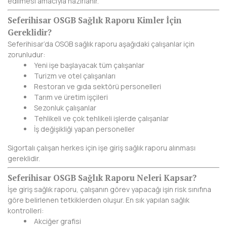
edilmesi amacıyla hazırlanır.
BAYBURT
Seferihisar OSGB Sağlık Raporu Kimler İçin
Gereklidir?
BİLECİK
Seferihisar’da OSGB sağlık raporu aşağıdaki çalışanlar için
BİNGÖL
zorunludur:
Yeni işe başlayacak tüm çalışanlar
BİTLİS
Turizm ve otel çalışanları
Restoran ve gıda sektörü personelleri
BOLU
Tarım ve üretim işçileri
Sezonluk çalışanlar
BURDUR
Tehlikeli ve çok tehlikeli işlerde çalışanlar
İş değişikliği yapan personeller
BURSA
Sigortalı çalışan herkes için işe giriş sağlık raporu alınması
gereklidir.
ÇANAKKALE
Seferihisar OSGB Sağlık Raporu Neleri Kapsar?
ÇANKIRI
İşe giriş sağlık raporu, çalışanın görev yapacağı işin risk sınıfına
göre belirlenen tetkiklerden oluşur. En sık yapılan sağlık
ÇORUM
kontrolleri:
Akciğer grafisi
DENİZLİ