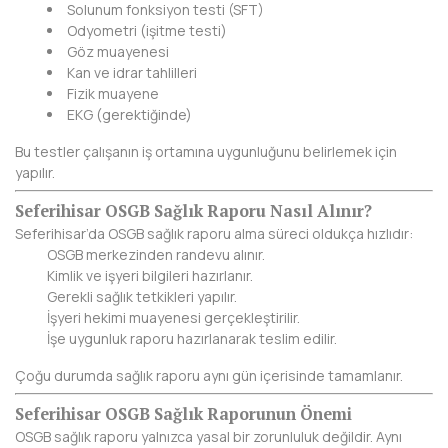
Solunum fonksiyon testi (SFT)
Odyometri (işitme testi)
DİYARBAKIR
Göz muayenesi
Kan ve idrar tahlilleri
DÜZCE
Fizik muayene
EKG (gerektiğinde)
EDİRNE
Bu testler çalışanın iş ortamına uygunluğunu belirlemek için
ELAZIĞ
yapılır.
ERZİNCAN
Seferihisar OSGB Sağlık Raporu Nasıl Alınır?
Seferihisar’da OSGB sağlık raporu alma süreci oldukça hızlıdır:
ERZURUM
OSGB merkezinden randevu alınır.
Kimlik ve işyeri bilgileri hazırlanır.
ESKİŞEHİR
Gerekli sağlık tetkikleri yapılır.
İşyeri hekimi muayenesi gerçekleştirilir.
GAZİANTEP
İşe uygunluk raporu hazırlanarak teslim edilir.
GİRESUN
Çoğu durumda sağlık raporu aynı gün içerisinde tamamlanır.
Seferihisar OSGB Sağlık Raporunun Önemi
GÜMÜŞHANE
OSGB sağlık raporu yalnızca yasal bir zorunluluk değildir. Aynı