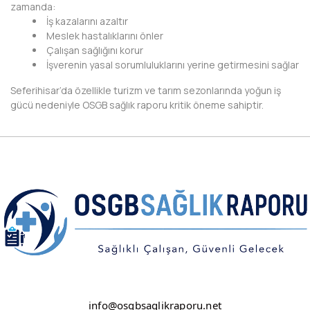
HAKKARİ
zamanda:
İş kazalarını azaltır
HATAY
Meslek hastalıklarını önler
Çalışan sağlığını korur
IĞDIR
İşverenin yasal sorumluluklarını yerine getirmesini sağlar
Seferihisar’da özellikle turizm ve tarım sezonlarında yoğun iş
ISPARTA
gücü nedeniyle OSGB sağlık raporu kritik öneme sahiptir.
KAHRAMANMARAŞ
KARABÜK
KARAMAN
KARS
KASTAMONU
KAYSERİ
KIRIKKALE
info@osgbsaglikraporu.net