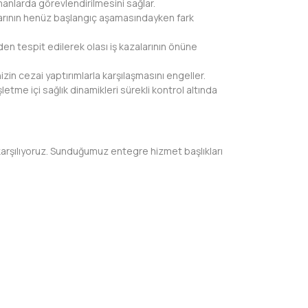
anlarda görevlendirilmesini sağlar.
larının henüz başlangıç aşamasındayken fark
den tespit edilerek olası iş kazalarının önüne
n cezai yaptırımlarla karşılaşmasını engeller.
etme içi sağlık dinamikleri sürekli kontrol altında
a karşılıyoruz. Sunduğumuz entegre hizmet başlıkları