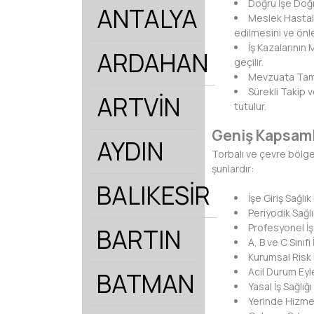
Doğru İşe Doğr
ANTALYA
Meslek Hastalı
edilmesini ve önle
İş Kazalarının
ARDAHAN
geçilir.
Mevzuata Tam U
Sürekli Takip 
ARTVİN
tutulur.
Geniş Kapsaml
AYDIN
Torbalı ve çevre bölgel
şunlardır:
BALIKESİR
İşe Giriş Sağl
Periyodik Sağ
Profesyonel İş
BARTIN
A, B ve C Sınıf
Kurumsal Risk 
Acil Durum Eyl
BATMAN
Yasal İş Sağlığ
Yerinde Hizmet