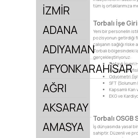
tüm iş ortaklarımıza 
İZMİR
Torbalı İşe Gir
ADANA
Yeni bir personelin is
pozisyonun getirdiği f
çalışanın sağlığı riske
ADIYAMAN
Torbalı bölgesindeki la
gerçekleştiriyoruz:
Detaylı İşyeri
AFYONKARAHİSAR
Akciğer Grafisi
Odyometri (İşi
SFT (Solunum F
AĞRI
Kapsamlı Kan ve
EKG ve Kardiyo
AKSARAY
Torbalı OSGB 
AMASYA
İş dünyasında yasal bi
sahiptir. Düzenli ve pr