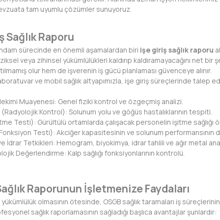
mevzuata tam uyumlu çözümler sunuyoruz.
iş Sağlık Raporu
tihdam sürecinde en önemli aşamalardan biri
işe giriş sağlık raporu
al
iziksel veya zihinsel yükümlülükleri kaldırıp kaldıramayacağını net bir
 atılmamış olur hem de işverenin iş gücü planlaması güvenceye alınır.
boratuvar ve mobil sağlık altyapımızla, işe giriş süreçlerinde talep edil
 Hekimi Muayenesi: Genel fiziki kontrol ve özgeçmiş analizi.
 (Radyolojik Kontrol): Solunum yolu ve göğüs hastalıklarının tespiti.
tme Testi): Gürültülü ortamlarda çalışacak personelin işitme sağlığı 
onksiyon Testi): Akciğer kapasitesinin ve solunum performansının d
 İdrar Tetkikleri: Hemogram, biyokimya, idrar tahlili ve ağır metal anal
lojik Değerlendirme: Kalp sağlığı fonksiyonlarının kontrolü.
Sağlık Raporunun İşletmenize Faydaları
r yükümlülük olmasının ötesinde, OSGB sağlık taramaları iş süreçlerini
ofesyonel sağlık raporlamasının sağladığı başlıca avantajlar şunlardır: