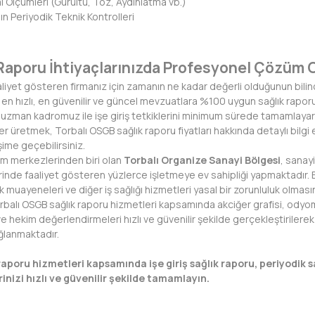
 Ölçümleri (Gürültü, Toz, Aydınlatma vb.)
ın Periyodik Teknik Kontrolleri
 Raporu İhtiyaçlarınızda Profesyonel Çözüm 
liyet gösteren firmanız için zamanın ne kadar değerli olduğunun bilin
n hızlı, en güvenilir ve güncel mevzuatlara %100 uygun sağlık rapor
 uzman kadromuz ile işe giriş tetkiklerini minimum sürede tamamlayara
r üretmek, Torbalı OSGB sağlık raporu fiyatları hakkında detaylı bilg
şime geçebilirsiniz.
tim merkezlerinden biri olan
Torbalı Organize Sanayi Bölgesi
, sanay
rinde faaliyet gösteren yüzlerce işletmeye ev sahipliği yapmaktadır. Bö
k muayeneleri ve diğer iş sağlığı hizmetleri yasal bir zorunluluk olması
balı OSGB sağlık raporu hizmetleri kapsamında akciğer grafisi, odyom
ve hekim değerlendirmeleri hızlı ve güvenilir şekilde gerçekleştirilerek
ğlanmaktadır.
raporu hizmetleri kapsamında işe giriş sağlık raporu, periyodik s
inizi hızlı ve güvenilir şekilde tamamlayın.