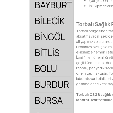
Çalışma Ortamı
BAYBURT
İş Ekipmanların
BİLECİK
Torbalı Sağlık
Torbalı bölgesinde faa
BİNGÖL
aksatmayacak şekilde e
altyapımız ve alanında
Firmanıza özel çözümle
BİTLİS
ekibimizle hemen ileti
İzmir'in en önemli üre
çeşitli üretim sektörle
BOLU
raporu, periyodik sağlı
önem taşımaktadır. Tor
laboratuvar tetkikleri 
BURDUR
getirmelerine katkı sa
Torbalı OSGB sağlık 
BURSA
laboratuvar tetkikler