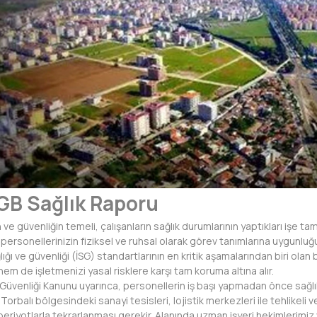
GB Sağlık Raporu
in ve güvenliğin temeli, çalışanların sağlık durumlarının yaptıkları iş
 personellerinizin fiziksel ve ruhsal olarak görev tanımlarına uygun
ığı ve güvenliği (İSG) standartlarının en kritik aşamalarından biri olan b
hem de işletmenizi yasal risklere karşı tam koruma altına alır.
ve Güvenliği Kanunu uyarınca, personellerin iş başı yapmadan önce sağlı
 Torbalı bölgesindeki sanayi tesisleri, lojistik merkezleri ile tehlikeli 
eriyotlarla tekrarlanması gerekir. Alanında uzman işyeri hekimlerimiz 