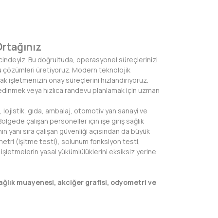
Ortağınız
cindeyiz. Bu doğrultuda, operasyonel süreçlerinizi
u çözümleri üretiyoruz. Modern teknolojik
k işletmenizin onay süreçlerini hızlandırıyoruz.
i edinmek veya hızlıca randevu planlamak için uzman
i, lojistik, gıda, ambalaj, otomotiv yan sanayi ve
lgede çalışan personeller için işe giriş sağlık
nın yanı sıra çalışan güvenliği açısından da büyük
etri (işitme testi), solunum fonksiyon testi,
 işletmelerin yasal yükümlülüklerini eksiksiz yerine
ağlık muayenesi, akciğer grafisi, odyometri ve