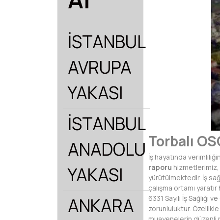
İSTANBUL
AVRUPA
YAKASI
İSTANBUL
Torbalı OS
ANADOLU
İş hayatında verimliliğ
raporu
hizmetlerimiz,
YAKASI
yürütülmektedir. İş sağl
çalışma ortamı yaratır 
6331 Sayılı İş Sağlığı 
ANKARA
zorunluluktur. Özellikle
muayenelerin düzenli p