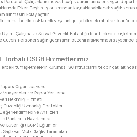
u Personel: Çalışanların mevcut sağlık durumlarına en uygun departm
klarında Erken Teşhis: İş ortamından kaynaklanabilecek sağlık sorun
m alınmasını kolaylaştırır.
 Minimuma İndirilmesi: Kronik veya ani gelişebilecek rahatsızlıklar önce
yum: Çalışma ve Sosyal Güvenlik Bakanlığı denetimlerinde işletmenizi
ve Güven: Personel sağlık geçmişinin düzenli arşivlenmesi sayesinde işl
ı Torbalı OSGB Hizmetlerimiz
erdeki tüm işletmelerin kurumsal İSG ihtiyaçlarını tek bir çatı altınd
ık Raporu Organizasyonu
lık Muayeneleri ve Rapor Yenileme
yeri Hekimliği Hizmeti
ı İş Güvenliği Uzmanlığı Destekleri
Değerlendirmesi ve Analizleri
em Planlarının Hazırlanması
ı ve Güvenliği (İSGM) Eğitimleri
 Sağlayan Mobil Sağlık Taramaları