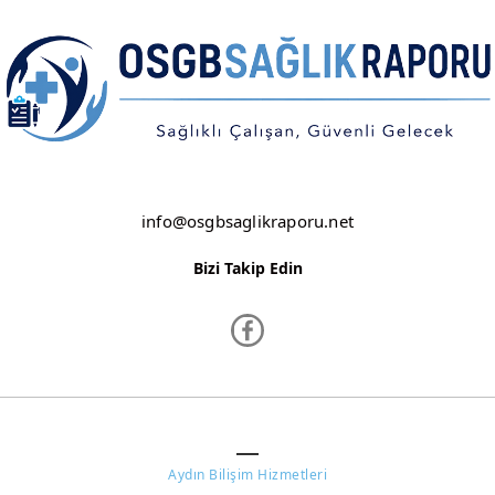
NEVŞEHİR
NİĞDE
ORDU
OSMANİYE
info@osgbsaglikraporu.net
RİZE
Bizi Takip Edin
SAKARYA
SAMSUN
SİİRT
SİNOP
www.osgbsaglikraporu.net ©
SİVAS
Aydın Bilişim Hizmetleri