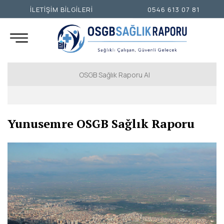
İLETİŞİM BİLGİLERİ
0546 613 07 81
OSGB Sağlık Raporu Al
İSTANBUL AVRUPA YAKASI
Yunusemre OSGB Sağlık Raporu
İSTANBUL ANADOLU YAKASI
ANKARA
İZMİR
ADANA
ADIYAMAN