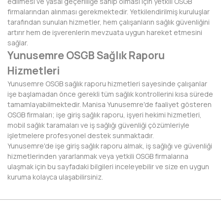
edilmesi ve yasal geçerliliğe sahip olması için yetkili OSGB
KIRKLARELİ
firmalarından alınması gerekmektedir. Yetkilendirilmiş kuruluşlar
tarafından sunulan hizmetler, hem çalışanların sağlık güvenliğini
KIRŞEHİR
artırır hem de işverenlerin mevzuata uygun hareket etmesini
sağlar.
KOCAELİ
Yunusemre OSGB Sağlık Raporu
Hizmetleri
KONYA
Yunusemre OSGB sağlık raporu hizmetleri sayesinde çalışanlar
KÜTAHYA
işe başlamadan önce gerekli tüm sağlık kontrollerini kısa sürede
tamamlayabilmektedir. Manisa Yunusemre'de faaliyet gösteren
MALATYA
OSGB firmaları; işe giriş sağlık raporu, işyeri hekimi hizmetleri,
mobil sağlık taramaları ve iş sağlığı güvenliği çözümleriyle
MANİSA
işletmelere profesyonel destek sunmaktadır.
Yunusemre'de işe giriş sağlık raporu almak, iş sağlığı ve güvenliği
MARDİN
hizmetlerinden yararlanmak veya yetkili OSGB firmalarına
ulaşmak için bu sayfadaki bilgileri inceleyebilir ve size en uygun
MERSİN
kuruma kolayca ulaşabilirsiniz.
MUĞLA
MUŞ