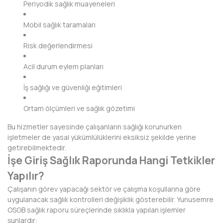
Periyodik sağlık muayeneleri
DİYARBAKIR
Mobil sağlık taramaları
DÜZCE
Risk değerlendirmesi
EDİRNE
Acil durum eylem planları
ELAZIĞ
İş sağlığı ve güvenliği eğitimleri
ERZİNCAN
Ortam ölçümleri ve sağlık gözetimi
ERZURUM
Bu hizmetler sayesinde çalışanların sağlığı korunurken
işletmeler de yasal yükümlülüklerini eksiksiz şekilde yerine
ESKİŞEHİR
getirebilmektedir.
İşe Giriş Sağlık Raporunda Hangi Tetkikler
GAZİANTEP
Yapılır?
GİRESUN
Çalışanın görev yapacağı sektör ve çalışma koşullarına göre
uygulanacak sağlık kontrolleri değişiklik gösterebilir. Yunusemre
GÜMÜŞHANE
OSGB sağlık raporu süreçlerinde sıklıkla yapılan işlemler
şunlardır: