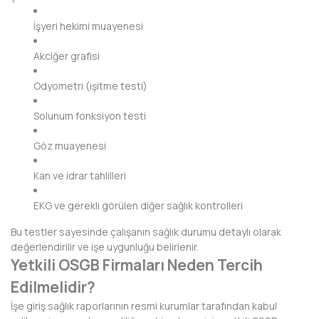
HAKKARİ
İşyeri hekimi muayenesi
HATAY
Akciğer grafisi
IĞDIR
Odyometri (işitme testi)
ISPARTA
Solunum fonksiyon testi
KAHRAMANMARAŞ
Göz muayenesi
KARABÜK
Kan ve idrar tahlilleri
KARAMAN
EKG ve gerekli görülen diğer sağlık kontrolleri
KARS
Bu testler sayesinde çalışanın sağlık durumu detaylı olarak
KASTAMONU
değerlendirilir ve işe uygunluğu belirlenir.
Yetkili OSGB Firmaları Neden Tercih
KAYSERİ
Edilmelidir?
KIRIKKALE
İşe giriş sağlık raporlarının resmi kurumlar tarafından kabul