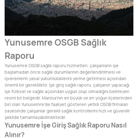
AFYONKARAHİSAR
AĞRI
AKSARAY
Yunusemre OSGB Sağlık
AMASYA
Raporu
ANTALYA
Yunusemre OSGB sağlık raporu hizmetleri, çalışanların işe
ARDAHAN
başlamadan önce sağlık durumlarının değerlendirilmesi ve
işverenlerin yasal yükümlülüklerini yerine getirmesi açısından
ARTVİN
önemli bir gerekliliktir. İşe giriş sağlık raporu, çalışanın yapacağı
işe fiziksel ve sağlık açısından uygun olup olmadığını belirleyen
AYDIN
resmi bir belgedir. Manisa'nın en büyük ve en yoğun ilçelerinden
biri olan Yunusemre'de faaliyet gösteren yetkili OSGB firmaları
BALIKESİR
sayesinde çalışanlar gerekli sağlık kontrollerini hızlı ve güvenilir
şekilde tamamlayabilmektedir.
BARTIN
Yunusemre İşe Giriş Sağlık Raporu Nasıl
BATMAN
Alınır?