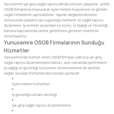
Yunusemre işe giriş sağlık raporu almak isteyen çalışanlar, yetkili
BAYBURT
OSGB firmalarına başvurarak işyeri hekimi muayenesi ve gerekli
sağlık tetkiklerini yaptırabilirler. Yapılan değerlendirmeler
BİLECİK
sonucunda çalışanın işe uygunluğu belirlenir ve sağlık raporu
düzenlenir. İşverenler açısından bu süreç, İş Sağlığı ve Güvenliği
BİNGÖL
Kanunu kapsamında yerine getirilmesi gereken önemli bir
sorumluluktur.
BİTLİS
Yunusemre OSGB Firmalarının Sunduğu
BOLU
Hizmetler
Yunusemre'de hizmet veren OSGB firmaları yalnızca işe giriş
BURDUR
sağlık raporu düzenlemekle kalmaz, aynı zamanda işletmelerin
iş sağlığı ve güvenliği süreçlerini yönetmelerine de destek
BURSA
sağlar. Sunulan hizmetlerden bazıları şunlardır:
ÇANAKKALE
İşyeri hekimi hizmetleri
ÇANKIRI
İş güvenliği uzmanı desteği
ÇORUM
İşe giriş sağlık raporu düzenlenmesi
DENİZLİ