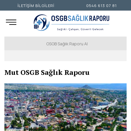
İLETİŞİM BİLGİLERİ
0546 613 07 81
OSGB Sağlık Raporu Al
İSTANBUL AVRUPA YAKASI
Mut OSGB Sağlık Raporu
İSTANBUL ANADOLU YAKASI
ANKARA
İZMİR
ADANA
ADIYAMAN