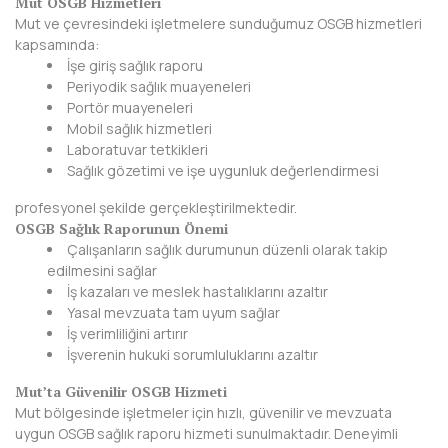
Mut OSGB Hizmetleri
BAYBURT
Mut ve çevresindeki işletmelere sunduğumuz OSGB hizmetleri
kapsamında:
BİLECİK
İşe giriş sağlık raporu
Periyodik sağlık muayeneleri
BİNGÖL
Portör muayeneleri
Mobil sağlık hizmetleri
BİTLİS
Laboratuvar tetkikleri
Sağlık gözetimi ve işe uygunluk değerlendirmesi
BOLU
profesyonel şekilde gerçekleştirilmektedir.
OSGB Sağlık Raporunun Önemi
BURDUR
Çalışanların sağlık durumunun düzenli olarak takip
edilmesini sağlar
BURSA
İş kazaları ve meslek hastalıklarını azaltır
Yasal mevzuata tam uyum sağlar
ÇANAKKALE
İş verimliliğini artırır
İşverenin hukuki sorumluluklarını azaltır
ÇANKIRI
Mut’ta Güvenilir OSGB Hizmeti
ÇORUM
Mut bölgesinde işletmeler için hızlı, güvenilir ve mevzuata
uygun OSGB sağlık raporu hizmeti sunulmaktadır. Deneyimli
DENİZLİ