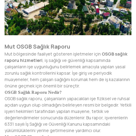
AFYONKARAHİSAR
AĞRI
AKSARAY
AMASYA
Mut OSGB Sağlık Raporu
ANTALYA
Mut bölgesinde faaliyet gösteren işletmeler için
OSGB sağlık
raporu hizmetleri
, iş sağlığı ve güvenliği kapsamında
ARDAHAN
çalışanların işe uygunluğunu belirlemek amacıyla yapılan yasal
zorunlu sağlık kontrollerini kapsar. İşe giriş ve periyodik
ARTVİN
muayeneler, hem çalışan sağlığını korumak hem de iş kazalarının
önüne geçmek için önemli bir süreçtir.
AYDIN
OSGB Sağlık Raporu Nedir?
OSGB sağlık raporu, çalışanların yapacakları işe fiziksel ve ruhsal
BALIKESİR
açıdan uygun olup olmadığını belirleyen resmi bir belgedir. Yetkili
işyeri hekimleri tarafından yapılan muayene, tetkik ve
BARTIN
değerlendirmeler sonucunda düzenlenir. Bu rapor, işverenlerin
6331 sayılı İş Sağlığı ve Güvenliği Kanunu kapsamındaki
BATMAN
yükümlülüklerini yerine getirmesine yardımcı olur.