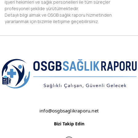
işyeri hekimleri ve sağlık personelleri ile tüm süreçler
profesyonel şekilde yürütülmektedir.
DİYARBAKIR
Detaylı bilgi almak ve OSGB sağlık raporu hizmetinden
yararlanmak için bizimle iletişime geçebilirsiniz.
DÜZCE
EDİRNE
ELAZIĞ
ERZİNCAN
ERZURUM
ESKİŞEHİR
GAZİANTEP
info@osgbsaglikraporu.net
GİRESUN
Bizi Takip Edin
GÜMÜŞHANE