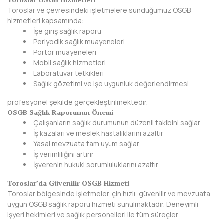
Toroslar ve çevresindeki işletmelere sunduğumuz OSGB
BAYBURT
hizmetleri kapsamında:
İşe giriş sağlık raporu
BİLECİK
Periyodik sağlık muayeneleri
Portör muayeneleri
BİNGÖL
Mobil sağlık hizmetleri
Laboratuvar tetkikleri
BİTLİS
Sağlık gözetimi ve işe uygunluk değerlendirmesi
BOLU
profesyonel şekilde gerçekleştirilmektedir.
OSGB Sağlık Raporunun Önemi
BURDUR
Çalışanların sağlık durumunun düzenli takibini sağlar
İş kazaları ve meslek hastalıklarını azaltır
BURSA
Yasal mevzuata tam uyum sağlar
İş verimliliğini artırır
ÇANAKKALE
İşverenin hukuki sorumluluklarını azaltır
ÇANKIRI
Toroslar’da Güvenilir OSGB Hizmeti
Toroslar bölgesinde işletmeler için hızlı, güvenilir ve mevzuata
ÇORUM
uygun OSGB sağlık raporu hizmeti sunulmaktadır. Deneyimli
işyeri hekimleri ve sağlık personelleri ile tüm süreçler
DENİZLİ