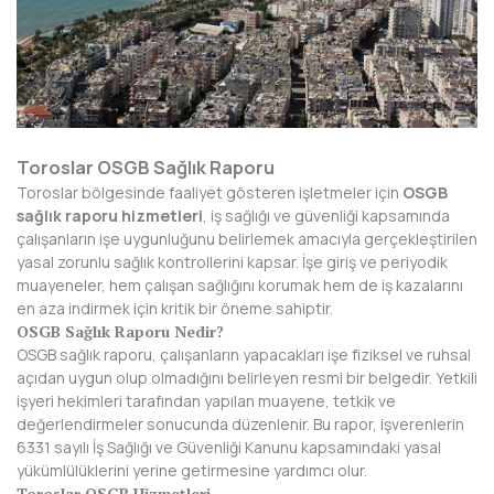
AFYONKARAHİSAR
AĞRI
AKSARAY
AMASYA
Toroslar OSGB Sağlık Raporu
Toroslar bölgesinde faaliyet gösteren işletmeler için
OSGB
ANTALYA
sağlık raporu hizmetleri
, iş sağlığı ve güvenliği kapsamında
çalışanların işe uygunluğunu belirlemek amacıyla gerçekleştirilen
ARDAHAN
yasal zorunlu sağlık kontrollerini kapsar. İşe giriş ve periyodik
muayeneler, hem çalışan sağlığını korumak hem de iş kazalarını
ARTVİN
en aza indirmek için kritik bir öneme sahiptir.
OSGB Sağlık Raporu Nedir?
AYDIN
OSGB sağlık raporu, çalışanların yapacakları işe fiziksel ve ruhsal
açıdan uygun olup olmadığını belirleyen resmi bir belgedir. Yetkili
BALIKESİR
işyeri hekimleri tarafından yapılan muayene, tetkik ve
değerlendirmeler sonucunda düzenlenir. Bu rapor, işverenlerin
BARTIN
6331 sayılı İş Sağlığı ve Güvenliği Kanunu kapsamındaki yasal
yükümlülüklerini yerine getirmesine yardımcı olur.
BATMAN
Toroslar OSGB Hizmetleri