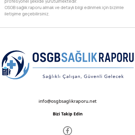
profesyonel şekilde yürütülmektedir.
OSGB sağlık raporu almak ve detaylı bilgi edinmek için bizimle
DİYARBAKIR
iletişime geçebilirsiniz.
DÜZCE
EDİRNE
ELAZIĞ
ERZİNCAN
ERZURUM
ESKİŞEHİR
GAZİANTEP
info@osgbsaglikraporu.net
GİRESUN
Bizi Takip Edin
GÜMÜŞHANE