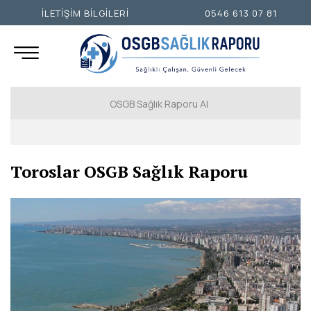
İLETİŞİM BİLGİLERİ
0546 613 07 81
OSGB Sağlık Raporu Al
İSTANBUL AVRUPA YAKASI
Toroslar OSGB Sağlık Raporu
İSTANBUL ANADOLU YAKASI
ANKARA
İZMİR
ADANA
ADIYAMAN