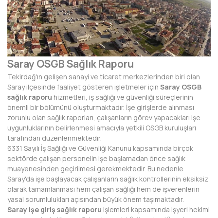
AFYONKARAHİSAR
AĞRI
AKSARAY
Saray OSGB Sağlık Raporu
AMASYA
Tekirdağ'ın gelişen sanayi ve ticaret merkezlerinden biri olan
ANTALYA
Saray ilçesinde faaliyet gösteren işletmeler için
Saray OSGB
sağlık raporu
hizmetleri, iş sağlığı ve güvenliği süreçlerinin
ARDAHAN
önemli bir bölümünü oluşturmaktadır. İşe girişlerde alınması
zorunlu olan sağlık raporları, çalışanların görev yapacakları işe
ARTVİN
uygunluklarının belirlenmesi amacıyla yetkili OSGB kuruluşları
tarafından düzenlenmektedir.
AYDIN
6331 Sayılı İş Sağlığı ve Güvenliği Kanunu kapsamında birçok
sektörde çalışan personelin işe başlamadan önce sağlık
BALIKESİR
muayenesinden geçirilmesi gerekmektedir. Bu nedenle
Saray'da işe başlayacak çalışanların sağlık kontrollerinin eksiksiz
BARTIN
olarak tamamlanması hem çalışan sağlığı hem de işverenlerin
yasal sorumlulukları açısından büyük önem taşımaktadır.
BATMAN
Saray işe giriş sağlık raporu
işlemleri kapsamında işyeri hekimi