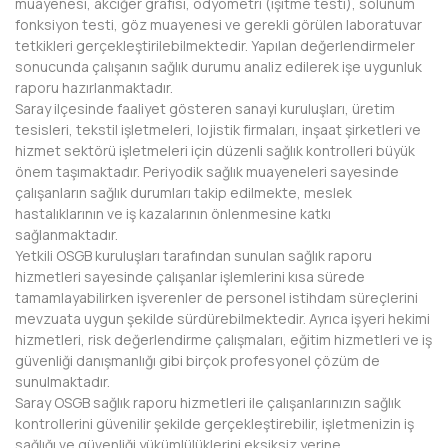
muayenesi, akciğer grafisi, odyometri (işitme testi), solunum
BAYBURT
fonksiyon testi, göz muayenesi ve gerekli görülen laboratuvar
tetkikleri gerçekleştirilebilmektedir. Yapılan değerlendirmeler
BİLECİK
sonucunda çalışanın sağlık durumu analiz edilerek işe uygunluk
raporu hazırlanmaktadır.
BİNGÖL
Saray ilçesinde faaliyet gösteren sanayi kuruluşları, üretim
tesisleri, tekstil işletmeleri, lojistik firmaları, inşaat şirketleri ve
BİTLİS
hizmet sektörü işletmeleri için düzenli sağlık kontrolleri büyük
önem taşımaktadır. Periyodik sağlık muayeneleri sayesinde
BOLU
çalışanların sağlık durumları takip edilmekte, meslek
hastalıklarının ve iş kazalarının önlenmesine katkı
BURDUR
sağlanmaktadır.
Yetkili OSGB kuruluşları tarafından sunulan sağlık raporu
BURSA
hizmetleri sayesinde çalışanlar işlemlerini kısa sürede
tamamlayabilirken işverenler de personel istihdam süreçlerini
ÇANAKKALE
mevzuata uygun şekilde sürdürebilmektedir. Ayrıca işyeri hekimi
hizmetleri, risk değerlendirme çalışmaları, eğitim hizmetleri ve iş
ÇANKIRI
güvenliği danışmanlığı gibi birçok profesyonel çözüm de
sunulmaktadır.
ÇORUM
Saray OSGB sağlık raporu hizmetleri ile çalışanlarınızın sağlık
kontrollerini güvenilir şekilde gerçekleştirebilir, işletmenizin iş
DENİZLİ
sağlığı ve güvenliği yükümlülüklerini eksiksiz yerine