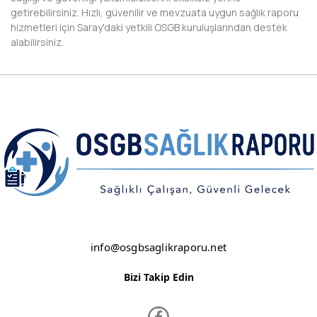
getirebilirsiniz. Hızlı, güvenilir ve mevzuata uygun sağlık raporu
DİYARBAKIR
hizmetleri için Saray'daki yetkili OSGB kuruluşlarından destek
alabilirsiniz.
DÜZCE
EDİRNE
ELAZIĞ
ERZİNCAN
ERZURUM
ESKİŞEHİR
GAZİANTEP
info@osgbsaglikraporu.net
GİRESUN
Bizi Takip Edin
GÜMÜŞHANE