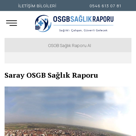
İLETİŞİM BİLGİLERİ
0546 613 07 81
OSGB Sağlık Raporu Al
İSTANBUL AVRUPA YAKASI
Saray OSGB Sağlık Raporu
İSTANBUL ANADOLU YAKASI
ANKARA
İZMİR
ADANA
ADIYAMAN