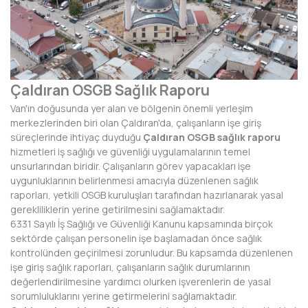
AFYONKARAHİSAR
AĞRI
AKSARAY
Çaldıran OSGB Sağlık Raporu
AMASYA
Van'ın doğusunda yer alan ve bölgenin önemli yerleşim
ANTALYA
merkezlerinden biri olan Çaldıran'da, çalışanların işe giriş
süreçlerinde ihtiyaç duyduğu
Çaldıran OSGB sağlık raporu
ARDAHAN
hizmetleri iş sağlığı ve güvenliği uygulamalarının temel
unsurlarından biridir. Çalışanların görev yapacakları işe
ARTVİN
uygunluklarının belirlenmesi amacıyla düzenlenen sağlık
raporları, yetkili OSGB kuruluşları tarafından hazırlanarak yasal
AYDIN
gerekliliklerin yerine getirilmesini sağlamaktadır.
6331 Sayılı İş Sağlığı ve Güvenliği Kanunu kapsamında birçok
BALIKESİR
sektörde çalışan personelin işe başlamadan önce sağlık
kontrolünden geçirilmesi zorunludur. Bu kapsamda düzenlenen
BARTIN
işe giriş sağlık raporları, çalışanların sağlık durumlarının
değerlendirilmesine yardımcı olurken işverenlerin de yasal
BATMAN
sorumluluklarını yerine getirmelerini sağlamaktadır.