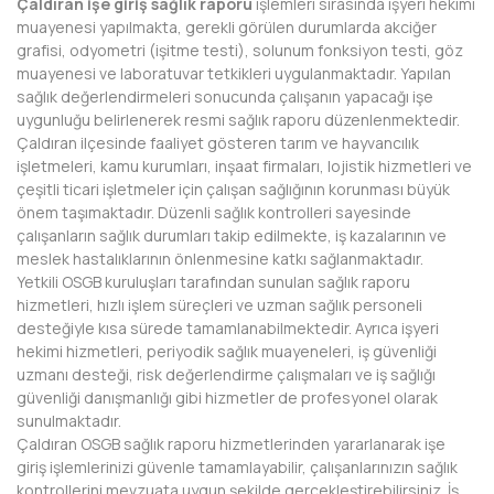
Çaldıran işe giriş sağlık raporu
işlemleri sırasında işyeri hekimi
BAYBURT
muayenesi yapılmakta, gerekli görülen durumlarda akciğer
grafisi, odyometri (işitme testi), solunum fonksiyon testi, göz
BİLECİK
muayenesi ve laboratuvar tetkikleri uygulanmaktadır. Yapılan
sağlık değerlendirmeleri sonucunda çalışanın yapacağı işe
BİNGÖL
uygunluğu belirlenerek resmi sağlık raporu düzenlenmektedir.
Çaldıran ilçesinde faaliyet gösteren tarım ve hayvancılık
BİTLİS
işletmeleri, kamu kurumları, inşaat firmaları, lojistik hizmetleri ve
çeşitli ticari işletmeler için çalışan sağlığının korunması büyük
BOLU
önem taşımaktadır. Düzenli sağlık kontrolleri sayesinde
çalışanların sağlık durumları takip edilmekte, iş kazalarının ve
BURDUR
meslek hastalıklarının önlenmesine katkı sağlanmaktadır.
Yetkili OSGB kuruluşları tarafından sunulan sağlık raporu
BURSA
hizmetleri, hızlı işlem süreçleri ve uzman sağlık personeli
desteğiyle kısa sürede tamamlanabilmektedir. Ayrıca işyeri
ÇANAKKALE
hekimi hizmetleri, periyodik sağlık muayeneleri, iş güvenliği
uzmanı desteği, risk değerlendirme çalışmaları ve iş sağlığı
ÇANKIRI
güvenliği danışmanlığı gibi hizmetler de profesyonel olarak
sunulmaktadır.
ÇORUM
Çaldıran OSGB sağlık raporu hizmetlerinden yararlanarak işe
giriş işlemlerinizi güvenle tamamlayabilir, çalışanlarınızın sağlık
DENİZLİ
kontrollerini mevzuata uygun şekilde gerçekleştirebilirsiniz. İş