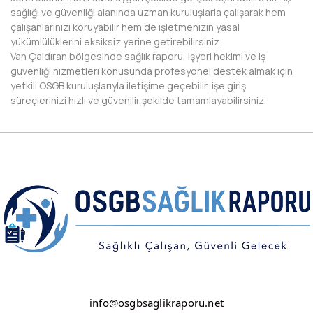
sağlığı ve güvenliği alanında uzman kuruluşlarla çalışarak hem
DİYARBAKIR
çalışanlarınızı koruyabilir hem de işletmenizin yasal
yükümlülüklerini eksiksiz yerine getirebilirsiniz.
DÜZCE
Van Çaldıran bölgesinde sağlık raporu, işyeri hekimi ve iş
güvenliği hizmetleri konusunda profesyonel destek almak için
EDİRNE
yetkili OSGB kuruluşlarıyla iletişime geçebilir, işe giriş
süreçlerinizi hızlı ve güvenilir şekilde tamamlayabilirsiniz.
ELAZIĞ
ERZİNCAN
ERZURUM
ESKİŞEHİR
GAZİANTEP
GİRESUN
GÜMÜŞHANE
info@osgbsaglikraporu.net