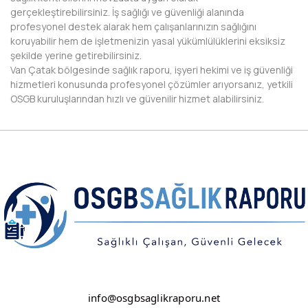
gerçekleştirebilirsiniz. İş sağlığı ve güvenliği alanında
DİYARBAKIR
profesyonel destek alarak hem çalışanlarınızın sağlığını
koruyabilir hem de işletmenizin yasal yükümlülüklerini eksiksiz
DÜZCE
şekilde yerine getirebilirsiniz.
Van Çatak bölgesinde sağlık raporu, işyeri hekimi ve iş güvenliği
EDİRNE
hizmetleri konusunda profesyonel çözümler arıyorsanız, yetkili
OSGB kuruluşlarından hızlı ve güvenilir hizmet alabilirsiniz.
ELAZIĞ
ERZİNCAN
ERZURUM
ESKİŞEHİR
GAZİANTEP
GİRESUN
GÜMÜŞHANE
info@osgbsaglikraporu.net