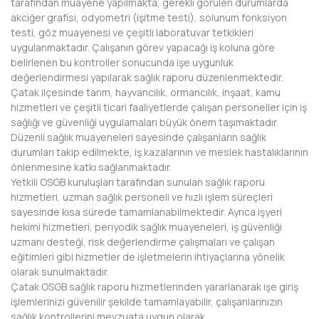
tarafından muayene yapılmakta, gerekli görülen durumlarda
BAYBURT
akciğer grafisi, odyometri (işitme testi), solunum fonksiyon
testi, göz muayenesi ve çeşitli laboratuvar tetkikleri
BİLECİK
uygulanmaktadır. Çalışanın görev yapacağı iş koluna göre
belirlenen bu kontroller sonucunda işe uygunluk
BİNGÖL
değerlendirmesi yapılarak sağlık raporu düzenlenmektedir.
Çatak ilçesinde tarım, hayvancılık, ormancılık, inşaat, kamu
BİTLİS
hizmetleri ve çeşitli ticari faaliyetlerde çalışan personeller için iş
sağlığı ve güvenliği uygulamaları büyük önem taşımaktadır.
BOLU
Düzenli sağlık muayeneleri sayesinde çalışanların sağlık
durumları takip edilmekte, iş kazalarının ve meslek hastalıklarının
BURDUR
önlenmesine katkı sağlanmaktadır.
Yetkili OSGB kuruluşları tarafından sunulan sağlık raporu
BURSA
hizmetleri, uzman sağlık personeli ve hızlı işlem süreçleri
sayesinde kısa sürede tamamlanabilmektedir. Ayrıca işyeri
ÇANAKKALE
hekimi hizmetleri, periyodik sağlık muayeneleri, iş güvenliği
uzmanı desteği, risk değerlendirme çalışmaları ve çalışan
ÇANKIRI
eğitimleri gibi hizmetler de işletmelerin ihtiyaçlarına yönelik
olarak sunulmaktadır.
ÇORUM
Çatak OSGB sağlık raporu hizmetlerinden yararlanarak işe giriş
işlemlerinizi güvenilir şekilde tamamlayabilir, çalışanlarınızın
DENİZLİ
sağlık kontrollerini mevzuata uygun olarak