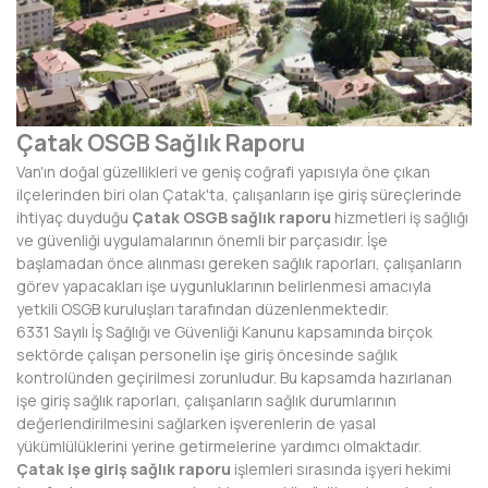
AFYONKARAHİSAR
AĞRI
AKSARAY
Çatak OSGB Sağlık Raporu
AMASYA
Van'ın doğal güzellikleri ve geniş coğrafi yapısıyla öne çıkan
ANTALYA
ilçelerinden biri olan Çatak'ta, çalışanların işe giriş süreçlerinde
ihtiyaç duyduğu
Çatak OSGB sağlık raporu
hizmetleri iş sağlığı
ARDAHAN
ve güvenliği uygulamalarının önemli bir parçasıdır. İşe
başlamadan önce alınması gereken sağlık raporları, çalışanların
ARTVİN
görev yapacakları işe uygunluklarının belirlenmesi amacıyla
yetkili OSGB kuruluşları tarafından düzenlenmektedir.
AYDIN
6331 Sayılı İş Sağlığı ve Güvenliği Kanunu kapsamında birçok
sektörde çalışan personelin işe giriş öncesinde sağlık
BALIKESİR
kontrolünden geçirilmesi zorunludur. Bu kapsamda hazırlanan
işe giriş sağlık raporları, çalışanların sağlık durumlarının
BARTIN
değerlendirilmesini sağlarken işverenlerin de yasal
yükümlülüklerini yerine getirmelerine yardımcı olmaktadır.
BATMAN
Çatak işe giriş sağlık raporu
işlemleri sırasında işyeri hekimi