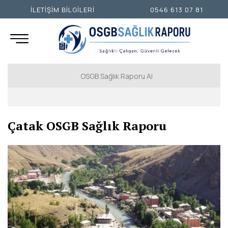
İLETİŞİM BİLGİLERİ
0546 613 07 81
OSGB Sağlık Raporu Al
İSTANBUL AVRUPA YAKASI
Çatak OSGB Sağlık Raporu
İSTANBUL ANADOLU YAKASI
ANKARA
İZMİR
ADANA
ADIYAMAN