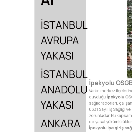
İSTANBUL
AVRUPA
YAKASI
İSTANBUL
İpekyolu OSGB
ANADOLU
Van'ın merkez ilçelerin
duyduğu
İpekyolu OS
YAKASI
sağlık raporları, çalış
6331 Sayılı İş Sağlığı
zorunludur. Bu kapsamda
ANKARA
de yasal yükümlülükler
İpekyolu işe giriş sa