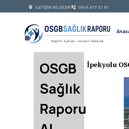
İLETİŞİM BİLGİLERİ
0546 613 07 81
Anas
OSGB
İpekyolu OS
Sağlık
Raporu
Al