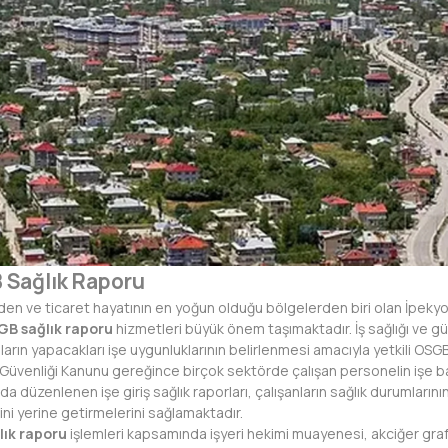
 Sağlık Raporu
den ve ticaret hayatının en yoğun olduğu bölgelerden biri olan İpekyolu
GB sağlık raporu
hizmetleri büyük önem taşımaktadır. İş sağlığı ve 
anların yapacakları işe uygunluklarının belirlenmesi amacıyla yetkili OS
 ve Güvenliği Kanunu gereğince birçok sektörde çalışan personelin işe
 düzenlenen işe giriş sağlık raporları, çalışanların sağlık durumların
ini yerine getirmelerini sağlamaktadır.
ğlık raporu
işlemleri kapsamında işyeri hekimi muayenesi, akciğer graf