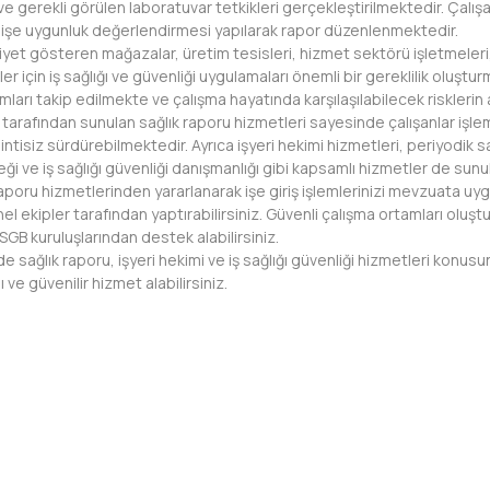
e gerekli görülen laboratuvar tetkikleri gerçekleştirilmektedir. Çalış
 işe uygunluk değerlendirmesi yapılarak rapor düzenlenmektedir.
iyet gösteren mağazalar, üretim tesisleri, hizmet sektörü işletmeleri, k
meler için iş sağlığı ve güvenliği uygulamaları önemli bir gereklilik oluş
umları takip edilmekte ve çalışma hayatında karşılaşılabilecek risklerin
ı tarafından sunulan sağlık raporu hizmetleri sayesinde çalışanlar işlem
sintisiz sürdürebilmektedir. Ayrıca işyeri hekimi hizmetleri, periyodik 
ği ve iş sağlığı güvenliği danışmanlığı gibi kapsamlı hizmetler de sunu
poru hizmetlerinden yararlanarak işe giriş işlemlerinizi mevzuata uygun
el ekipler tarafından yaptırabilirsiniz. Güvenli çalışma ortamları oluşt
GB kuruluşlarından destek alabilirsiniz.
e sağlık raporu, işyeri hekimi ve iş sağlığı güvenliği hizmetleri konu
zlı ve güvenilir hizmet alabilirsiniz.