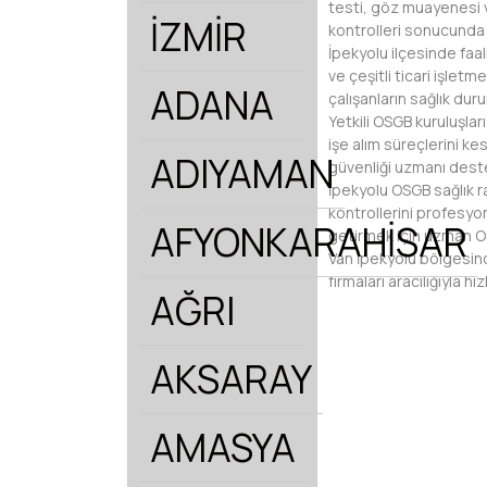
testi, göz muayenesi v
İZMİR
kontrolleri sonucunda
İpekyolu ilçesinde faal
ve çeşitli ticari işlet
ADANA
çalışanların sağlık dur
Yetkili OSGB kuruluşlar
işe alım süreçlerini ke
ADIYAMAN
güvenliği uzmanı deste
İpekyolu OSGB sağlık ra
kontrollerini profesyon
AFYONKARAHİSAR
getirmek için uzman OS
Van İpekyolu bölgesind
firmaları aracılığıyla hı
AĞRI
AKSARAY
AMASYA