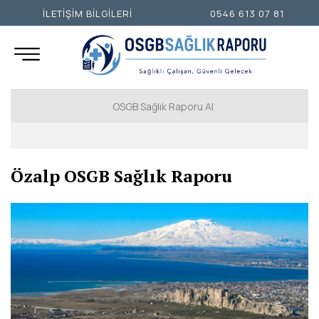
İLETİŞİM BİLGİLERİ
0546 613 07 81
OSGB Sağlık Raporu Al
İSTANBUL AVRUPA YAKASI
Özalp OSGB Sağlık Raporu
İSTANBUL ANADOLU YAKASI
ANKARA
İZMİR
ADANA
ADIYAMAN