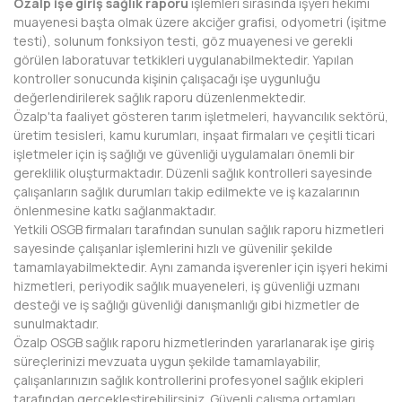
Özalp işe giriş sağlık raporu
işlemleri sırasında işyeri hekimi
BAYBURT
muayenesi başta olmak üzere akciğer grafisi, odyometri (işitme
testi), solunum fonksiyon testi, göz muayenesi ve gerekli
BİLECİK
görülen laboratuvar tetkikleri uygulanabilmektedir. Yapılan
kontroller sonucunda kişinin çalışacağı işe uygunluğu
BİNGÖL
değerlendirilerek sağlık raporu düzenlenmektedir.
Özalp'ta faaliyet gösteren tarım işletmeleri, hayvancılık sektörü,
BİTLİS
üretim tesisleri, kamu kurumları, inşaat firmaları ve çeşitli ticari
işletmeler için iş sağlığı ve güvenliği uygulamaları önemli bir
BOLU
gereklilik oluşturmaktadır. Düzenli sağlık kontrolleri sayesinde
çalışanların sağlık durumları takip edilmekte ve iş kazalarının
BURDUR
önlenmesine katkı sağlanmaktadır.
Yetkili OSGB firmaları tarafından sunulan sağlık raporu hizmetleri
BURSA
sayesinde çalışanlar işlemlerini hızlı ve güvenilir şekilde
tamamlayabilmektedir. Aynı zamanda işverenler için işyeri hekimi
ÇANAKKALE
hizmetleri, periyodik sağlık muayeneleri, iş güvenliği uzmanı
desteği ve iş sağlığı güvenliği danışmanlığı gibi hizmetler de
ÇANKIRI
sunulmaktadır.
Özalp OSGB sağlık raporu hizmetlerinden yararlanarak işe giriş
ÇORUM
süreçlerinizi mevzuata uygun şekilde tamamlayabilir,
çalışanlarınızın sağlık kontrollerini profesyonel sağlık ekipleri
DENİZLİ
tarafından gerçekleştirebilirsiniz. Güvenli çalışma ortamları