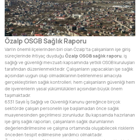
AFYONKARAHİSAR
AĞRI
AKSARAY
Özalp OSGB Sağlık Raporu
AMASYA
Van'ın önemli ilçelerinden biri olan Özalp'ta çalışanların işe giriş
ANTALYA
süreçlerinde ihtiyaç duyduğu
Özalp OSGB sağlık raporu
, iş
sağlığı ve güvenliği mevzuatı kapsamında yetkili OSGB kuruluşları
ARDAHAN
tarafından düzenlenmektedir. Çalışanların yapacakları işe sağlık
açısından uygun olup olmadıklarının belirlenmesi amacıyla
ARTVİN
gerçekleştirilen sağlık kontrolleri, hem çalışanların güvenliği hem
de işverenlerin yasal yükümlülükleri açısından büyük önem
AYDIN
taşımaktadır.
6331 Sayılı İş Sağlığı ve Güvenliği Kanunu gereğince birçok
BALIKESİR
sektörde çalışan personelin işe başlamadan önce sağlık
muayenesinden geçirilmesi zorunludur. Bu kapsamda hazırlanan
BARTIN
işe giriş sağlık raporları, çalışanların sağlık durumlarının
değerlendirilmesine ve çalışma ortamında oluşabilecek risklerin
BATMAN
önceden tespit edilmesine yardımcı olmaktadır.