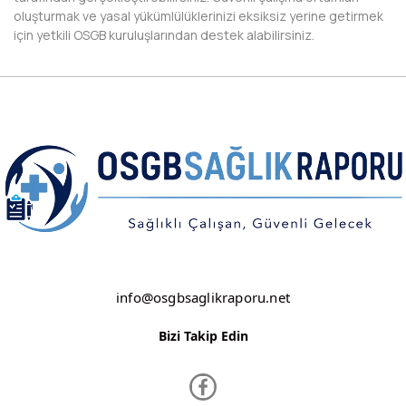
oluşturmak ve yasal yükümlülüklerinizi eksiksiz yerine getirmek
DİYARBAKIR
için yetkili OSGB kuruluşlarından destek alabilirsiniz.
DÜZCE
EDİRNE
ELAZIĞ
ERZİNCAN
ERZURUM
ESKİŞEHİR
info@osgbsaglikraporu.net
GAZİANTEP
GİRESUN
Bizi Takip Edin
GÜMÜŞHANE