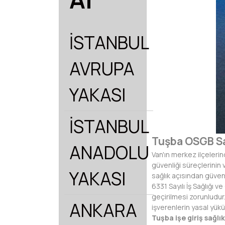
İSTANBUL
AVRUPA
YAKASI
İSTANBUL
Tuşba OSGB Sa
ANADOLU
Van'ın merkez ilçelerin
güvenliği süreçlerinin 
YAKASI
sağlık açısından güven
6331 Sayılı İş Sağlığ
geçirilmesi zorunludur.
ANKARA
işverenlerin yasal yükü
Tuşba işe giriş sağlı