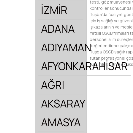
testi, göz muayenesi v
İZMİR
kontroller sonucunda 
Tuşba'da faaliyet göste
için iş sağlığı ve güve
ADANA
iş kazalarının ve mesl
Yetkili OSGB firmaları 
personel alım süreçleri
ADIYAMAN
değerlendirme çalışmal
Tuşba OSGB sağlık rapor
tutan profesyonel çözüm
AFYONKARAHİSAR
yükümlülüklerini eksiksi
AĞRI
AKSARAY
AMASYA