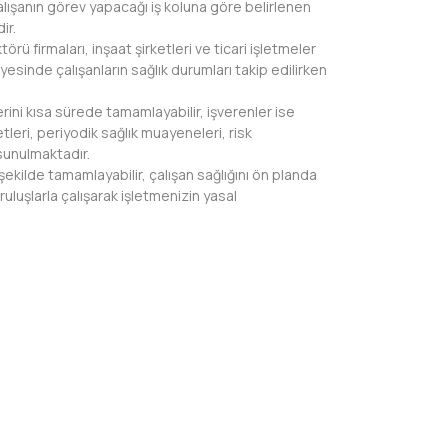
alışanın görev yapacağı iş koluna göre belirlenen
ir.
rü firmaları, inşaat şirketleri ve ticari işletmeler
yesinde çalışanların sağlık durumları takip edilirken
erini kısa sürede tamamlayabilir, işverenler ise
tleri, periyodik sağlık muayeneleri, risk
sunulmaktadır.
 şekilde tamamlayabilir, çalışan sağlığını ön planda
uluşlarla çalışarak işletmenizin yasal