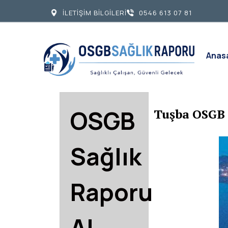
İLETİŞİM BİLGİLERİ
0546 613 07 81
Anas
OSGB
Tuşba OSGB 
Sağlık
Raporu
Al