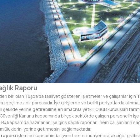
ğlık Raporu
den biri olan Tuşba'da faaliyet gösteren işletmeler ve çalışanlar için
T
vazgeçilmez bir parçasıdır. İşe girişlerde ve belirli periyotlarda alınmas
li şekilde yerine getirebilmeleri amacıyla yetkili OSGB kuruluşları tar
ı ve Güvenliği Kanunu kapsamında birçok sektörde çalışan personelin 
 Bu kapsamda hazırlanan işe giriş sağlık raporları, hem çalışanların s
mlülüklerini yerine getirmesini sağlamaktadır.
k raporu
işlemleri kapsamında işyeri hekimi muayenesi, akciğer grafis