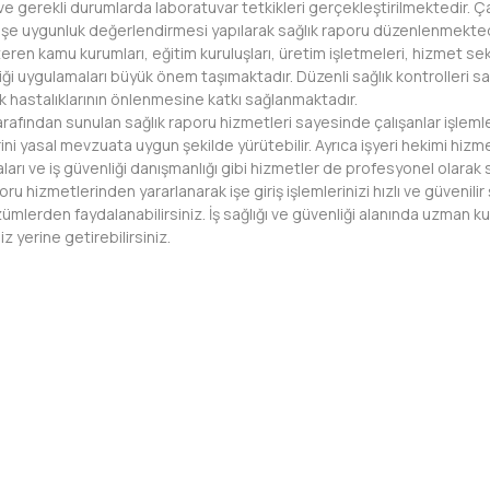
e gerekli durumlarda laboratuvar tetkikleri gerçekleştirilmektedir. Ç
işe uygunluk değerlendirmesi yapılarak sağlık raporu düzenlenmekted
ren kamu kurumları, eğitim kuruluşları, üretim işletmeleri, hizmet sektö
nliği uygulamaları büyük önem taşımaktadır. Düzenli sağlık kontrolleri sa
ek hastalıklarının önlenmesine katkı sağlanmaktadır.
tarafından sunulan sağlık raporu hizmetleri sayesinde çalışanlar işleml
ni yasal mevzuata uygun şekilde yürütebilir. Ayrıca işyeri hekimi hizme
arı ve iş güvenliği danışmanlığı gibi hizmetler de profesyonel olarak 
u hizmetlerinden yararlanarak işe giriş işlemlerinizi hızlı ve güvenilir
lerden faydalanabilirsiniz. İş sağlığı ve güvenliği alanında uzman kur
z yerine getirebilirsiniz.