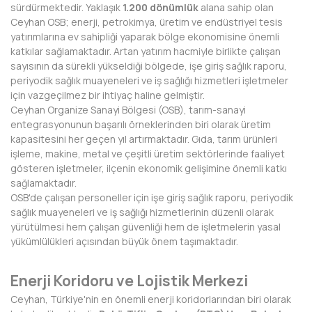
HAKKARİ
sürdürmektedir. Yaklaşık
1.200 dönümlük
alana sahip olan
Ceyhan OSB; enerji, petrokimya, üretim ve endüstriyel tesis
HATAY
yatırımlarına ev sahipliği yaparak bölge ekonomisine önemli
katkılar sağlamaktadır. Artan yatırım hacmiyle birlikte çalışan
IĞDIR
sayısının da sürekli yükseldiği bölgede, işe giriş sağlık raporu,
periyodik sağlık muayeneleri ve iş sağlığı hizmetleri işletmeler
ISPARTA
için vazgeçilmez bir ihtiyaç haline gelmiştir.
Ceyhan Organize Sanayi Bölgesi (OSB), tarım-sanayi
KAHRAMANMARAŞ
entegrasyonunun başarılı örneklerinden biri olarak üretim
kapasitesini her geçen yıl artırmaktadır. Gıda, tarım ürünleri
KARABÜK
işleme, makine, metal ve çeşitli üretim sektörlerinde faaliyet
gösteren işletmeler, ilçenin ekonomik gelişimine önemli katkı
KARAMAN
sağlamaktadır.
OSB'de çalışan personeller için işe giriş sağlık raporu, periyodik
KARS
sağlık muayeneleri ve iş sağlığı hizmetlerinin düzenli olarak
yürütülmesi hem çalışan güvenliği hem de işletmelerin yasal
KASTAMONU
yükümlülükleri açısından büyük önem taşımaktadır.
KAYSERİ
Enerji Koridoru ve Lojistik Merkezi
KIRIKKALE
Ceyhan, Türkiye'nin en önemli enerji koridorlarından biri olarak