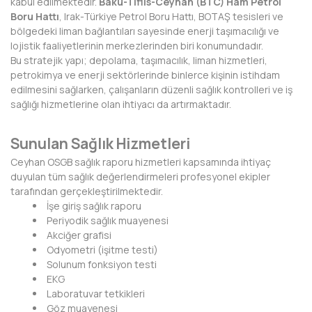
kabul edilmektedir.
Bakü-Tiflis-Ceyhan (BTC) Ham Petrol
KIRKLARELİ
Boru Hattı
, Irak-Türkiye Petrol Boru Hattı, BOTAŞ tesisleri ve
bölgedeki liman bağlantıları sayesinde enerji taşımacılığı ve
KIRŞEHİR
lojistik faaliyetlerinin merkezlerinden biri konumundadır.
Bu stratejik yapı; depolama, taşımacılık, liman hizmetleri,
KOCAELİ
petrokimya ve enerji sektörlerinde binlerce kişinin istihdam
edilmesini sağlarken, çalışanların düzenli sağlık kontrolleri ve iş
KONYA
sağlığı hizmetlerine olan ihtiyacı da artırmaktadır.
KÜTAHYA
Sunulan Sağlık Hizmetleri
MALATYA
Ceyhan OSGB sağlık raporu hizmetleri kapsamında ihtiyaç
duyulan tüm sağlık değerlendirmeleri profesyonel ekipler
MANİSA
tarafından gerçekleştirilmektedir.
İşe giriş sağlık raporu
MARDİN
Periyodik sağlık muayenesi
Akciğer grafisi
MERSİN
Odyometri (işitme testi)
Solunum fonksiyon testi
MUĞLA
EKG
Laboratuvar tetkikleri
MUŞ
Göz muayenesi