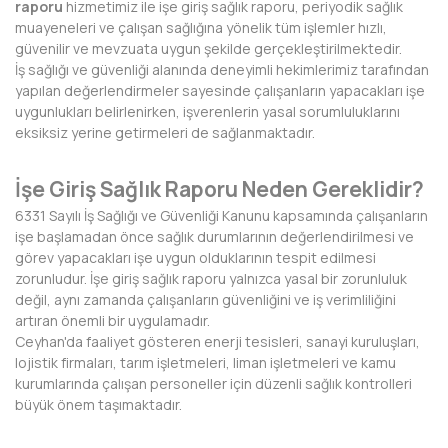
raporu
hizmetimiz ile işe giriş sağlık raporu, periyodik sağlık
BAYBURT
muayeneleri ve çalışan sağlığına yönelik tüm işlemler hızlı,
güvenilir ve mevzuata uygun şekilde gerçekleştirilmektedir.
BİLECİK
İş sağlığı ve güvenliği alanında deneyimli hekimlerimiz tarafından
yapılan değerlendirmeler sayesinde çalışanların yapacakları işe
BİNGÖL
uygunlukları belirlenirken, işverenlerin yasal sorumluluklarını
eksiksiz yerine getirmeleri de sağlanmaktadır.
BİTLİS
İşe Giriş Sağlık Raporu Neden Gereklidir?
BOLU
6331 Sayılı İş Sağlığı ve Güvenliği Kanunu kapsamında çalışanların
BURDUR
işe başlamadan önce sağlık durumlarının değerlendirilmesi ve
görev yapacakları işe uygun olduklarının tespit edilmesi
BURSA
zorunludur. İşe giriş sağlık raporu yalnızca yasal bir zorunluluk
değil, aynı zamanda çalışanların güvenliğini ve iş verimliliğini
ÇANAKKALE
artıran önemli bir uygulamadır.
Ceyhan'da faaliyet gösteren enerji tesisleri, sanayi kuruluşları,
ÇANKIRI
lojistik firmaları, tarım işletmeleri, liman işletmeleri ve kamu
kurumlarında çalışan personeller için düzenli sağlık kontrolleri
ÇORUM
büyük önem taşımaktadır.
DENİZLİ