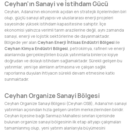
Ceyhan'ın Sanayi ve İstihdam Gücü
DİYARBAKIR
Ceyhan, Adana'nın ekonomik açıdan en stratejik ilçelerinden biri
olup, güçlü sanayi altyapısı ve uluslararası enerji projeleri
DÜZCE
sayesinde yüksek istihdam kapasitesine sahiptir. İlçe
ekonomisi yalnızca verimli tarım arazilerine değil, aynı zamanda
EDİRNE
sanayi, enerji ve lojistik sektörlerine de dayanmaktadır.
Bölgede yer alan
Ceyhan Enerji İhtisas Endüstri Bölgesi
ile
ELAZIĞ
Ceyhan Kimya Endüstri Bölgesi
, petrokimya, rafineri ve enerji
alanlarında gerçekleştirilen büyük yatırımlarla binlerce kişiye
ERZİNCAN
doğrudan ve dolaylı istihdam sağlamaktadır. Sürekli gelişen bu
yatırımlar, yeni işe alımların artmasına ve çalışan sağlık
ERZURUM
raporlarına duyulan ihtiyacın sürekli devam etmesine katkı
sunmaktadır.
ESKİŞEHİR
Ceyhan Organize Sanayi Bölgesi
GAZİANTEP
Ceyhan Organize Sanayi Bölgesi (Ceyhan OSB)
, Adana'nın sanayi
GİRESUN
yatırımları açısından hızla gelişen üretim merkezlerinden biridir.
Ceyhan ilçesine bağlı Sarımazı Mahallesi sınırları içerisinde
GÜMÜŞHANE
bulunan organize sanayi bölgesinin ilk etap altyapı çalışmaları
tamamlanmış olup, yeni yatırım alanlarıyla büyümesini