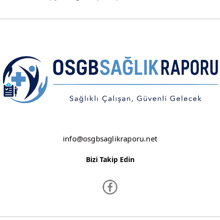
KIRKLARELİ
KIRŞEHİR
KOCAELİ
KONYA
KÜTAHYA
MALATYA
MANİSA
info@osgbsaglikraporu.net
MARDİN
Bizi Takip Edin
MERSİN
MUĞLA
MUŞ