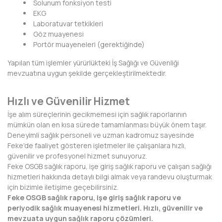
Solunum fonksiyon testi
HAKKARİ
EKG
Laboratuvar tetkikleri
HATAY
Göz muayenesi
Portör muayeneleri (gerektiğinde)
IĞDIR
Yapılan tüm işlemler yürürlükteki İş Sağlığı ve Güvenliği
ISPARTA
mevzuatına uygun şekilde gerçekleştirilmektedir.
KAHRAMANMARAŞ
Hızlı ve Güvenilir Hizmet
KARABÜK
İşe alım süreçlerinin gecikmemesi için sağlık raporlarının
mümkün olan en kısa sürede tamamlanması büyük önem taşır.
KARAMAN
Deneyimli sağlık personeli ve uzman kadromuz sayesinde
Feke'de faaliyet gösteren işletmeler ile çalışanlara hızlı,
KARS
güvenilir ve profesyonel hizmet sunuyoruz.
Feke OSGB sağlık raporu, işe giriş sağlık raporu ve çalışan sağlığı
KASTAMONU
hizmetleri hakkında detaylı bilgi almak veya randevu oluşturmak
için bizimle iletişime geçebilirsiniz.
KAYSERİ
Feke OSGB sağlık raporu, işe giriş sağlık raporu ve
periyodik sağlık muayenesi hizmetleri. Hızlı, güvenilir ve
KIRIKKALE
mevzuata uygun sağlık raporu çözümleri.