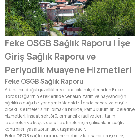
AFYONKARAHİSAR
AĞRI
AKSARAY
Feke OSGB Sağlık Raporu | İşe
AMASYA
Giriş Sağlık Raporu ve
ANTALYA
Periyodik Muayene Hizmetleri
ARDAHAN
Feke OSGB Sağlık Raporu
ARTVİN
Adana'nın doğal güzellikleriyle öne çıkan ilçelerinden
Feke
,
AYDIN
Toros Dağları'nın eteklerinde yer alan, tarım ve hayvancılığın
ağırlıklı olduğu bir yerleşim bölgesidir. İlçede sanayi ve büyük
BALIKESİR
ölçekli işletmeler sınırlı olmakla birlikte, kamu kurumları, belediye
hizmetleri, inşaat sektörü, ormancılık faaliyetleri, tarım
BARTIN
işletmeleri ve küçük esnaf işletmeleri için çalışanların sağlık
kontrolleri yasal zorunluluk taşımaktadır.
BATMAN
Feke OSGB sağlık raporu
hizmetimiz kapsamında işe giriş