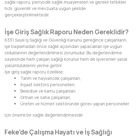
sağlık raporu, periyodik sağlık muayeneleri ve gerekli tetkikler
BAYBURT
hızlı, güvenilir ve mevzuata uygun şekilde
gerçekleştirilmektedir.
BİLECİK
İşe Giriş Sağlık Raporu Neden Gereklidir?
BİNGÖL
6331 Sayılı İş Sağlığı ve Güvenliği Kanunu gereğince çalışanların,
BİTLİS
işe başlamadan önce sağlık açısından yapacakları işe uygun
olduklarının değerlendirilmesi zorunludur. Bu değerlendirme
BOLU
sayesinde hem çalışan sağlığı korunur hem de işverenler yasal
yükümlülüklerini yerine getirir.
BURDUR
İşe giriş sağlık raporu özellikle;
Tarım ve hayvancılık çalışanları,
BURSA
İnşaat sektörü personelleri,
Belediye ve kamu çalışanları,
ÇANAKKALE
Orman ve saha çalışanları,
Üretim ve hizmet sektöründe görev yapan personeller
ÇANKIRI
için önemli bir sağlık değerlendirmesidir.
ÇORUM
Feke'de Çalışma Hayatı ve İş Sağlığı
DENİZLİ