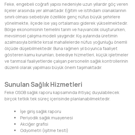
Feke, engebeli coğrafi yapısı nedeniyle uzun yıllardır göç veren
ilçeler arasında yer almaktadır. Eğitim ve istihdam olanaklarının
DİYARBAKIR
sınırlı olması sebebiyle özellikle genç nüfus büyük şehirlere
yönelmekte, ilçede ise yaş ortalaması giderek yükselmektedir.
DÜZCE
Bölge ekonomisinin temelini tarım ve hayvancılık oluştururken,
mevsimsel çalışma modeli yaygındır. Kış aylarında üretimin
EDİRNE
azalmasıyla birlikte kırsal mahallelerde nüfus yoğunluğu önemli
ölçüde düşebilmektedir. Buna rağmen yıl boyunca faaliyet
ELAZIĞ
gösteren kamu kurumları, belediye hizmetleri, küçük işletmeler
ve tarımsal faaliyetlerde çalışan personelin sağlık kontrollerinin
ERZİNCAN
düzenli olarak yapılması büyük önem taşımaktadır.
ERZURUM
Sunulan Sağlık Hizmetleri
ESKİŞEHİR
Feke OSGB sağlık raporu kapsamında ihtiyaç duyulabilecek
birçok tetkik tek süreç içerisinde planlanabilmektedir.
GAZİANTEP
İşe giriş sağlık raporu
GİRESUN
Periyodik sağlık muayenesi
Akciğer grafisi
GÜMÜŞHANE
Odyometri (işitme testi)