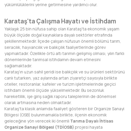
yükümlülüklerini yerine getirmesine yardımcı olur.
BAYBURT
BİLECİK
Karataş'ta Çalışma Hayatı ve İstihdam
Yaklaşık 25 bin nüfusa sahip olan Karataş'ta ekonomik yaşam
BİNGÖL
büyük ölçüde doğal kaynaklara dayalı sektörler etrafında
şekillenmektedir. İlçede çalışan nüfusun önemli bölümü tarım,
BİTLİS
seracılık, hayvancılık ve balıkçılık faaliyetlerinde görev
yapmaktadır. Özellikle örtü altı tarımın gelişmiş olması, yılın farklı
BOLU
dönemlerinde tarımsal istihdamın devam etmesini
sağlamaktadır.
BURDUR
Karataş'ın uzun sahil şeridi ise balıkçılık ve su ürünleri sektörünü
canlı tutarken, yaz aylarında artan ziyaretçi sayısıyla birlikte
BURSA
oteller, restoranlar, kafeler ve turizm işletmelerinde geçici
istihdam önemli ölçüde yükselmektedir. Bu sezonluk
ÇANAKKALE
hareketlilik, işe giriş sağlık raporu taleplerinin de dönemsel
olarak artmasına neden olmaktadır.
ÇANKIRI
Karataş'ta klasik anlamda faaliyet gösteren bir Organize Sanayi
Bölgesi (OSB) bulunmamakla birlikte, ilçenin ekonomik
ÇORUM
geleceğine yön verecek iki önemli
Tarıma Dayalı İhtisas
Organize Sanayi Bölgesi (TDİOSB)
projesi hayata
DENİZLİ