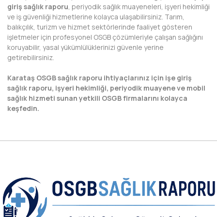
giriş sağlık raporu
, periyodik sağlık muayeneleri, işyeri hekimliği
ve iş güvenliği hizmetlerine kolayca ulaşabilirsiniz. Tarım,
NEVŞEHİR
balıkçılık, turizm ve hizmet sektörlerinde faaliyet gösteren
işletmeler için profesyonel OSGB çözümleriyle çalışan sağlığını
NİĞDE
koruyabilir, yasal yükümlülüklerinizi güvenle yerine
getirebilirsiniz.
ORDU
Karataş OSGB sağlık raporu ihtiyaçlarınız için işe giriş
OSMANİYE
sağlık raporu, işyeri hekimliği, periyodik muayene ve mobil
sağlık hizmeti sunan yetkili OSGB firmalarını kolayca
RİZE
keşfedin.
SAKARYA
SAMSUN
SİİRT
SİNOP
SİVAS