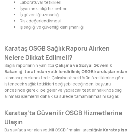
Laboratuvar tetkikleri
KIRKLARELİ
İşyeri hekimliği hizmetleri
İş güvenliği uzmanlığı
KIRŞEHİR
Risk değerlendirmesi
İş sağlığı ve güvenliği danışmanlığı
KOCAELİ
KONYA
Karataş OSGB Sağlık Raporu Alırken
KÜTAHYA
Nelere Dikkat Edilmeli?
Sağlık raporlarının yalnızca
Çalışma ve Sosyal Güvenlik
MALATYA
Bakanlığı
tarafından yetkilendirilmiş OSGB kuruluşlarından
alınması gerekmektedir. Çalışılacak sektörün özelliklerine göre
MANİSA
istenecek sağlık tetkikleri değişebileceğinden, başvuru
öncesinde gerekli belgeler ve yapılacak testler hakkında bilgi
MARDİN
alınması işlemlerin daha kısa sürede tamamlanmasını sağlar.
MERSİN
Karataş'ta Güvenilir OSGB Hizmetlerine
MUĞLA
Ulaşın
Bu sayfada yer alan yetkili OSGB firmaları aracılığıyla
Karataş işe
MUŞ