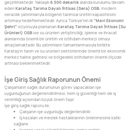
geçirilmektedir. Yaklaşık
6.500 dekarlık
alanda kurulumu devam
eden
Karataş Tarıma Dayalı İhtisas (Sera) OSB
, modern
DİYARBAKIR
seracılık yatırımlarıyla bölgenin tarımsal üretim kapasitesini
artırmayı hedeflemektedir. Ayrıca Türkiye'nin ilk
"Mavi Ekonomi
DÜZCE
Şehri"
vizyonuyla planlanan
Karataş Tarıma Dayalı İhtisas (Su
Ürünleri) OSB
ise su ürünleri yetiştiriciliği, işleme ve ihracat
EDİRNE
alanlarında önemli bir üretim ve istihdam merkezi olmayı
amaçlamaktadır. Bu yatırımların tamamlanmasıyla birlikte
ELAZIĞ
Karataş'ın tarım ve su ürünleri sektörlerinde önemli bir ekonomik
merkez haline gelmesi ve bölgedeki istihdamın önemli ölçüde
ERZİNCAN
artması beklenmektedir.
ERZURUM
İşe Giriş Sağlık Raporunun Önemi
ESKİŞEHİR
Çalışanların sağlık durumunun görev yapacakları işe
uygunluğunun değerlendirilmesi, hem iş güvenliği hem de iş
GAZİANTEP
verimliliği açısından büyük önem taşır.
İşe giriş sağlık raporu ile;
GİRESUN
Çalışanın işe uygunluğu değerlendirilir.
İş kazaları ve meslek hastalıklarının önlenmesine katkı
GÜMÜŞHANE
sağlanır.
İşveren yasal yükümlülüklerini yerine getirir.