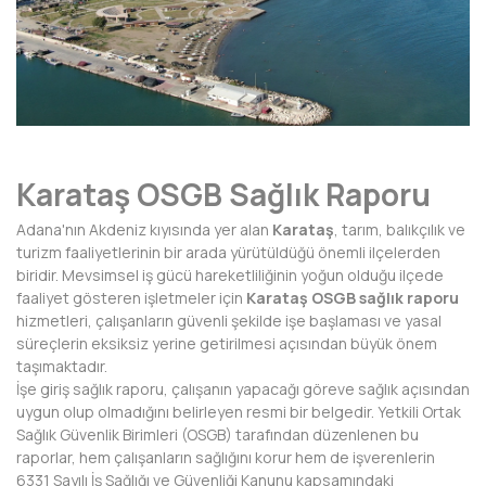
AFYONKARAHİSAR
AĞRI
AKSARAY
AMASYA
Karataş OSGB Sağlık Raporu
ANTALYA
Adana'nın Akdeniz kıyısında yer alan
Karataş
, tarım, balıkçılık ve
ARDAHAN
turizm faaliyetlerinin bir arada yürütüldüğü önemli ilçelerden
biridir. Mevsimsel iş gücü hareketliliğinin yoğun olduğu ilçede
ARTVİN
faaliyet gösteren işletmeler için
Karataş OSGB sağlık raporu
hizmetleri, çalışanların güvenli şekilde işe başlaması ve yasal
AYDIN
süreçlerin eksiksiz yerine getirilmesi açısından büyük önem
taşımaktadır.
BALIKESİR
İşe giriş sağlık raporu, çalışanın yapacağı göreve sağlık açısından
uygun olup olmadığını belirleyen resmi bir belgedir. Yetkili Ortak
BARTIN
Sağlık Güvenlik Birimleri (OSGB) tarafından düzenlenen bu
raporlar, hem çalışanların sağlığını korur hem de işverenlerin
BATMAN
6331 Sayılı İş Sağlığı ve Güvenliği Kanunu kapsamındaki