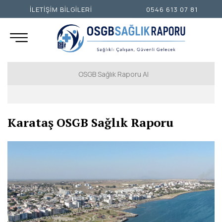
İLETİŞİM BİLGİLERİ
0546 613 07 81
OSGB Sağlık Raporu Al
İSTANBUL AVRUPA YAKASI
Karataş OSGB Sağlık Raporu
İSTANBUL ANADOLU YAKASI
ANKARA
İZMİR
ADANA
ADIYAMAN