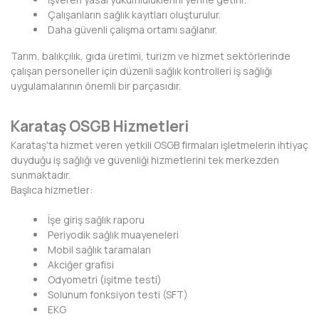
HAKKARİ
Çalışanların sağlık kayıtları oluşturulur.
Daha güvenli çalışma ortamı sağlanır.
HATAY
Tarım, balıkçılık, gıda üretimi, turizm ve hizmet sektörlerinde
IĞDIR
çalışan personeller için düzenli sağlık kontrolleri iş sağlığı
uygulamalarının önemli bir parçasıdır.
ISPARTA
Karataş OSGB Hizmetleri
KAHRAMANMARAŞ
Karataş'ta hizmet veren yetkili OSGB firmaları işletmelerin ihtiyaç
KARABÜK
duyduğu iş sağlığı ve güvenliği hizmetlerini tek merkezden
sunmaktadır.
KARAMAN
Başlıca hizmetler:
KARS
İşe giriş sağlık raporu
Periyodik sağlık muayeneleri
KASTAMONU
Mobil sağlık taramaları
Akciğer grafisi
KAYSERİ
Odyometri (işitme testi)
Solunum fonksiyon testi (SFT)
KIRIKKALE
EKG