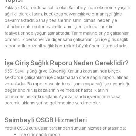
BAYBURT
Yaklaşık 13 bin nüfusa sahip olan Saimbeyli'nde ekonomik yaşam
ağırlıklı olarak tarım, küçükbaş hayvancılık ve orman işçiliğine
BİLECİK
dayanmaktadır. Sanayi tesislerinin sınırlı olması nedeniyle
istihdam daha çok mevsimlik tarım işleri ve kırsal üretim
BİNGÖL
faaliyetlerinde yoğunlaşmaktadır. Tarım makineleriyle çalışanlar,
ormancılık personeli ve diğer saha çalışanları için işe giriş sağlık
BİTLİS
raporları ile düzenli sağlık kontrolleri büyük önem taşımaktadır.
BOLU
İşe Giriş Sağlık Raporu Neden Gereklidir?
BURDUR
6331 Sayılı İş Sağlığı ve Güvenliği Kanunu kapsamında birçok
sektörde çalışanların işe başlamadan önce sağlık raporu alması
BURSA
zorunludur. Bu rapor sayesinde çalışanın yapacağı işe uygunluğu
değerlendirilir, iş kazalarının ve meslek hastalıklarının
ÇANAKKALE
önlenmesine katkı sağlanır. Aynı zamanda işverenlerin yasal
sorumluluklarını yerine getirmesine yardımcı olur.
ÇANKIRI
Saimbeyli OSGB Hizmetleri
ÇORUM
Yetkili OSGB kuruluşları tarafından sunulan hizmetler arasında;
DENİZLİ
İşe giriş sağlık raporu