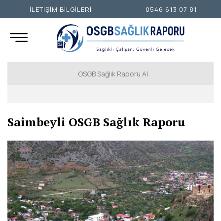
İLETİŞİM BİLGİLERİ
0546 613 07 81
OSGB Sağlık Raporu Al
İSTANBUL AVRUPA YAKASI
Saimbeyli OSGB Sağlık Raporu
İSTANBUL ANADOLU YAKASI
ANKARA
İZMİR
ADANA
ADIYAMAN