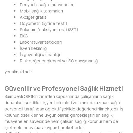
Periyodik sağlık muayeneleri
DİYARBAKIR
Mobil sağlık taramaları
Akciğer grafisi
DÜZCE
Odyometri (işitme testi)
Solunum fonksiyon testi (SFT)
EDİRNE
EKG
Laboratuvar tetkikleri
ELAZIĞ
İşyeri hekimliği
İş güvenliği uzmanlığı
ERZİNCAN
Risk değerlendirmesi ve İSG danışmanlığı
yer almaktadır.
ERZURUM
ESKİŞEHİR
Güvenilir ve Profesyonel Sağlık Hizmeti
Saimbeyli OSGB hizmetleri kapsamında çalışanların sağlık
GAZİANTEP
durumları, sertifikalı işyeri hekimleri ve alanında uzman sağlık
personeli tarafından objektif şekilde değerlendirilmektedir. İş
GİRESUN
kolunun özelliklerine uygun olarak gerçekleştirilen sağlık
muayeneleri sayesinde hem çalışan sağlığı korunur hem de
GÜMÜŞHANE
işletmeler mevzuata uygun hareket eder.