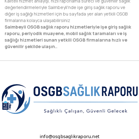
Kaliteli hizmet anlayışı, hızlı raporlama süreci ve güvenilir sağlık
HAKKARİ
değerlendirmeleriyle Saimbeyli'nde işe giriş sağlık raporu ve
diğer iş sağlığı hizmetleri için bu sayfada yer alan yetkili OSGB
HATAY
firmalarına kolayca ulaşabilirsiniz
Saimbeyli OSGB sağlık raporu hizmetleriyle işe giriş sağlık
IĞDIR
raporu, periyodik muayene, mobil sağlık taramaları ve iş
sağlığı hizmetleri sunan yetkili OSGB firmalarına hızlı ve
ISPARTA
güvenilir şekilde ulaşın..
KAHRAMANMARAŞ
KARABÜK
KARAMAN
KARS
KASTAMONU
KAYSERİ
KIRIKKALE
info@osgbsaglikraporu.net