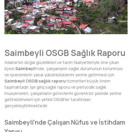
AFYONKARAHİSAR
AĞRI
AKSARAY
AMASYA
Saimbeyli OSGB Sağlık Raporu
ANTALYA
Adana'nın doğal güzellikleri ve tarım faaliyetleriyle öne çıkan
ARDAHAN
ilçesi
Saimbeyli
'nde, çalışanların sağlık durumunun korunması
ve işverenlerin yasal yükümlülüklerini yerine getirmesi için
ARTVİN
Saimbeyli OSGB sağlık raporu
hizmetleri büyük önem
taşımaktadır. İşe giriş sağlık raporu ve periyodik sağlık
AYDIN
muayeneleri, çalışanların görevlerini güvenli bir şekilde yerine
getirebilmeleri için yetkili OSGB'ler tarafından
BALIKESİR
gerçekleştirilmektedir.
BARTIN
Saimbeyli'nde Çalışan Nüfus ve İstihdam
BATMAN
Yapısı