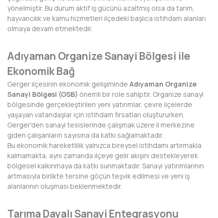
yönelmiştir. Bu durum aktif iş gücünü azaltmış olsa da tarım,
DİYARBAKIR
hayvancılık ve kamu hizmetleri ilçedeki başlıca istihdam alanları
olmaya devam etmektedir.
DÜZCE
Adıyaman Organize Sanayi Bölgesi ile
EDİRNE
Ekonomik Bağ
ELAZIĞ
Gerger ilçesinin ekonomik gelişiminde
Adıyaman Organize
Sanayi Bölgesi (OSB)
önemli bir role sahiptir. Organize sanayi
ERZİNCAN
bölgesinde gerçekleştirilen yeni yatırımlar, çevre ilçelerde
yaşayan vatandaşlar için istihdam fırsatları oluştururken,
ERZURUM
Gerger'den sanayi tesislerinde çalışmak üzere il merkezine
giden çalışanların sayısına da katkı sağlamaktadır.
ESKİŞEHİR
Bu ekonomik hareketlilik yalnızca bireysel istihdamı artırmakla
kalmamakta, aynı zamanda ilçeye gelir akışını destekleyerek
GAZİANTEP
bölgesel kalkınmaya da katkı sunmaktadır. Sanayi yatırımlarının
artmasıyla birlikte tersine göçün teşvik edilmesi ve yeni iş
GİRESUN
alanlarının oluşması beklenmektedir.
GÜMÜŞHANE
Tarıma Dayalı Sanayi Entegrasyonu