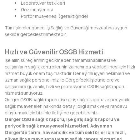
Laboratuvar tetkikleri
KIRKLARELİ
Göz muayenesi
Portör muayenesi (gerektiğinde)
KIRŞEHİR
Tüm işlemler güncel İş Sağlığı ve Güvenliği mevzuatına uygun
KOCAELİ
şekilde gerçekleştirilmektedir.
KONYA
Hızlı ve Güvenilir OSGB Hizmeti
KÜTAHYA
İşe alım süreçlerinin gecikmeden tamamlanabilmesi ve
çalışanların sağlık kontrollerinin zamanında yapılabilmesi için hızlı
MALATYA
hizmet büyük önem taşımaktadır. Deneyimli işyeri hekimleri ve
uzman sağlık personelimiz ile Gerger'deki işletmelere ve
MANİSA
çalışanlara güvenilir, hızlı ve profesyonel OSGB sağlık raporu
hizmeti sunuyoruz.
MARDİN
Gerger OSGB sağlık raporu, işe giriş sağlık raporu ve periyodik
sağlık muayeneleri hakkında detaylı bilgi almak veya randevu
MERSİN
oluşturmak için bizimle iletişime geçebilirsiniz.
Gerger OSGB sağlık raporu, işe giriş sağlık raporu ve
MUĞLA
periyodik sağlık muayenesi hizmetleri. Adıyaman
Gerger'de tarım, hayvancılık ve tüm sektörler için hızlı,
MUŞ
güvenilir ve mevzuata uygun sağlık raporu hizmetleri.