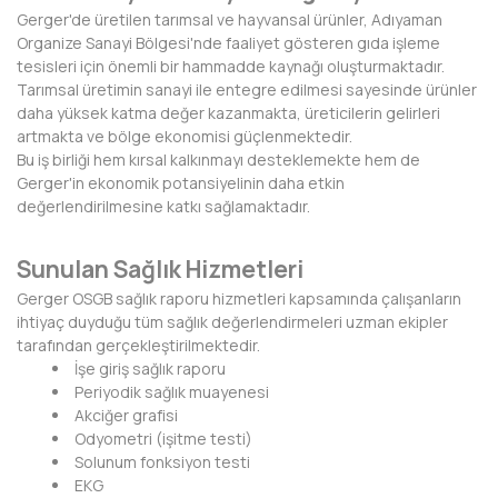
HAKKARİ
Gerger'de üretilen tarımsal ve hayvansal ürünler, Adıyaman
Organize Sanayi Bölgesi'nde faaliyet gösteren gıda işleme
HATAY
tesisleri için önemli bir hammadde kaynağı oluşturmaktadır.
Tarımsal üretimin sanayi ile entegre edilmesi sayesinde ürünler
IĞDIR
daha yüksek katma değer kazanmakta, üreticilerin gelirleri
artmakta ve bölge ekonomisi güçlenmektedir.
ISPARTA
Bu iş birliği hem kırsal kalkınmayı desteklemekte hem de
Gerger'in ekonomik potansiyelinin daha etkin
KAHRAMANMARAŞ
değerlendirilmesine katkı sağlamaktadır.
KARABÜK
Sunulan Sağlık Hizmetleri
KARAMAN
Gerger OSGB sağlık raporu hizmetleri kapsamında çalışanların
ihtiyaç duyduğu tüm sağlık değerlendirmeleri uzman ekipler
KARS
tarafından gerçekleştirilmektedir.
İşe giriş sağlık raporu
KASTAMONU
Periyodik sağlık muayenesi
Akciğer grafisi
KAYSERİ
Odyometri (işitme testi)
Solunum fonksiyon testi
KIRIKKALE
EKG