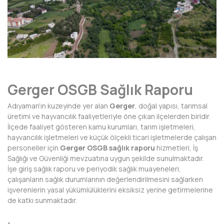
AFYONKARAHİSAR
AĞRI
AKSARAY
AMASYA
Gerger OSGB Sağlık Raporu
ANTALYA
Adıyaman'ın kuzeyinde yer alan
Gerger
, doğal yapısı, tarımsal
ARDAHAN
üretimi ve hayvancılık faaliyetleriyle öne çıkan ilçelerden biridir.
İlçede faaliyet gösteren kamu kurumları, tarım işletmeleri,
ARTVİN
hayvancılık işletmeleri ve küçük ölçekli ticari işletmelerde çalışan
personeller için
Gerger OSGB sağlık raporu
hizmetleri, İş
AYDIN
Sağlığı ve Güvenliği mevzuatına uygun şekilde sunulmaktadır.
İşe giriş sağlık raporu ve periyodik sağlık muayeneleri,
BALIKESİR
çalışanların sağlık durumlarının değerlendirilmesini sağlarken
işverenlerin yasal yükümlülüklerini eksiksiz yerine getirmelerine
BARTIN
de katkı sunmaktadır.
BATMAN