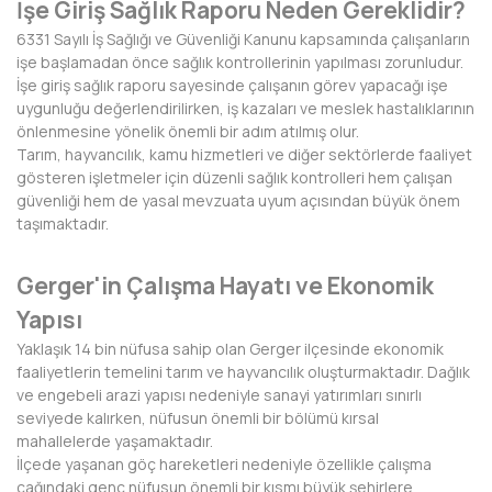
İşe Giriş Sağlık Raporu Neden Gereklidir?
BAYBURT
6331 Sayılı İş Sağlığı ve Güvenliği Kanunu kapsamında çalışanların
işe başlamadan önce sağlık kontrollerinin yapılması zorunludur.
BİLECİK
İşe giriş sağlık raporu sayesinde çalışanın görev yapacağı işe
uygunluğu değerlendirilirken, iş kazaları ve meslek hastalıklarının
BİNGÖL
önlenmesine yönelik önemli bir adım atılmış olur.
Tarım, hayvancılık, kamu hizmetleri ve diğer sektörlerde faaliyet
BİTLİS
gösteren işletmeler için düzenli sağlık kontrolleri hem çalışan
güvenliği hem de yasal mevzuata uyum açısından büyük önem
BOLU
taşımaktadır.
BURDUR
Gerger'in Çalışma Hayatı ve Ekonomik
BURSA
Yapısı
ÇANAKKALE
Yaklaşık 14 bin nüfusa sahip olan Gerger ilçesinde ekonomik
faaliyetlerin temelini tarım ve hayvancılık oluşturmaktadır. Dağlık
ÇANKIRI
ve engebeli arazi yapısı nedeniyle sanayi yatırımları sınırlı
seviyede kalırken, nüfusun önemli bir bölümü kırsal
ÇORUM
mahallelerde yaşamaktadır.
İlçede yaşanan göç hareketleri nedeniyle özellikle çalışma
DENİZLİ
çağındaki genç nüfusun önemli bir kısmı büyük şehirlere