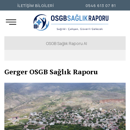
İLETİŞİM BİLGİLERİ
0546 613 07 81
OSGB Sağlık Raporu Al
İSTANBUL AVRUPA YAKASI
Gerger OSGB Sağlık Raporu
İSTANBUL ANADOLU YAKASI
ANKARA
İZMİR
ADANA
ADIYAMAN