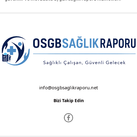
NEVŞEHİR
NİĞDE
ORDU
OSMANİYE
RİZE
SAKARYA
info@osgbsaglikraporu.net
SAMSUN
SİİRT
Bizi Takip Edin
SİNOP
SİVAS