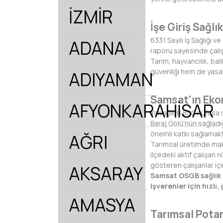
İZMİR
İşe Giriş Sağl
6331 Sayılı İş Sağlığı 
ADANA
raporu sayesinde çalış
Tarım, hayvancılık, bal
güvenliği hem de yasal 
ADIYAMAN
Samsat'ın Eko
AFYONKARAHİSAR
Yaklaşık 6.800 nüfusa 
Baraj Gölü'nün sağladı
önemli katkı sağlamakt
AĞRI
Tarımsal üretimde mak
ilçedeki aktif çalışan
gösteren çalışanlar içi
AKSARAY
Samsat OSGB sağlık r
işverenler için hızlı
AMASYA
Tarımsal Pota