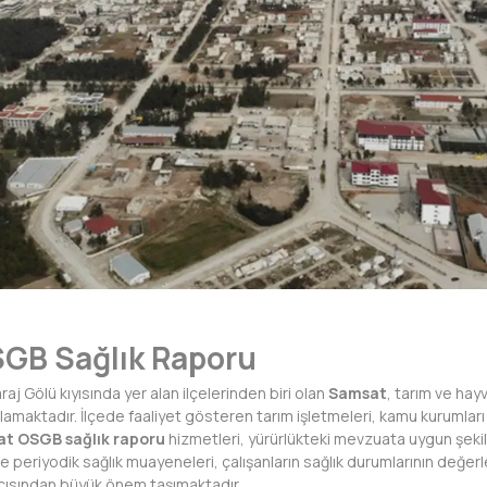
GB Sağlık Raporu
raj Gölü
kıyısında yer alan ilçelerinden biri olan
Samsat
, tarım ve hay
amaktadır. İlçede faaliyet gösteren tarım işletmeleri, kamu kurumları v
t OSGB sağlık raporu
hizmetleri, yürürlükteki mevzuata uygun şeki
 ve periyodik sağlık muayeneleri, çalışanların sağlık durumlarının değerl
açısından büyük önem taşımaktadır.