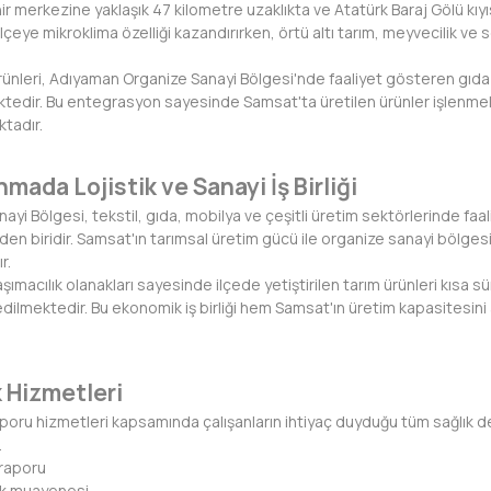
merkezine yaklaşık 47 kilometre uzaklıkta ve Atatürk Baraj Gölü kıyısın
ı ilçeye mikroklima özelliği kazandırırken, örtü altı tarım, meyvecilik ve
ürünleri, Adıyaman Organize Sanayi Bölgesi'nde faaliyet gösteren gıd
edir. Bu entegrasyon sayesinde Samsat'ta üretilen ürünler işlenmekt
ktadır.
mada Lojistik ve Sanayi İş Birliği
yi Bölgesi, tekstil, gıda, mobilya ve çeşitli üretim sektörlerinde faa
n biridir. Samsat'ın tarımsal üretim gücü ile organize sanayi bölgesini
r.
taşımacılık olanakları sayesinde ilçede yetiştirilen tarım ürünleri kısa s
edilmektedir. Bu ekonomik iş birliği hem Samsat'ın üretim kapasitesi
 Hizmetleri
poru hizmetleri kapsamında çalışanların ihtiyaç duyduğu tüm sağlık d
.
k raporu
lık muayenesi