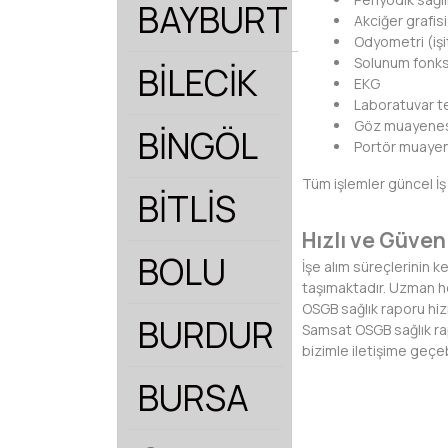
BAYBURT
Akciğer grafisi
Odyometri (işi
Solunum fonks
BİLECİK
EKG
Laboratuvar te
Göz muayene
BİNGÖL
Portör muayen
Tüm işlemler güncel İş
BİTLİS
Hızlı ve Güven
BOLU
İşe alım süreçlerinin k
taşımaktadır. Uzman he
OSGB sağlık raporu hi
BURDUR
Samsat OSGB sağlık rap
bizimle iletişime geçebi
BURSA