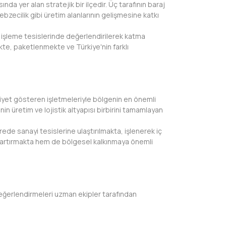
da yer alan stratejik bir ilçedir. Üç tarafının baraj
 sebzecilik gibi üretim alanlarının gelişmesine katkı
a işleme tesislerinde değerlendirilerek katma
e, paketlenmekte ve Türkiye'nin farklı
liyet gösteren işletmeleriyle bölgenin en önemli
n üretim ve lojistik altyapısı birbirini tamamlayan
ürede sanayi tesislerine ulaştırılmakta, işlenerek iç
ni artırmakta hem de bölgesel kalkınmaya önemli
eğerlendirmeleri uzman ekipler tarafından