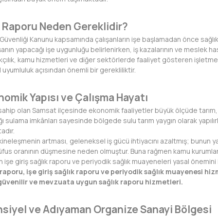
ık Raporu Neden Gereklidir?
ve Güvenliği Kanunu kapsamında çalışanların işe başlamadan önce sağlık k
anın yapacağı işe uygunluğu belirlenirken, iş kazalarının ve meslek ha
ıkçılık, kamu hizmetleri ve diğer sektörlerde faaliyet gösteren işletmel
uyumluluk açısından önemli bir gerekliliktir.
nomik Yapısı ve Çalışma Hayatı
sahip olan Samsat ilçesinde ekonomik faaliyetler büyük ölçüde tarım, ha
ğı sulama imkânları sayesinde bölgede sulu tarım yaygın olarak yapıl
adır.
ineleşmenin artması, geleneksel iş gücü ihtiyacını azaltmış; bunun 
 nüfus oranının düşmesine neden olmuştur. Buna rağmen kamu kurumları
n işe giriş sağlık raporu ve periyodik sağlık muayeneleri yasal önemini
aporu, işe giriş sağlık raporu ve periyodik sağlık muayenesi hi
, güvenilir ve mevzuata uygun sağlık raporu hizmetleri.
nsiyel ve Adıyaman Organize Sanayi Bölgesi