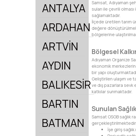
Samsat, Adıyaman şehir 
ANTALYA
suları ile çevrili olmas
sağlamaktadır.
İlçede üretilen tarım 
ARDAHAN
değere dönüştürülmekt
bölgelerine ulaştırılma
ARTVİN
Bölgesel Kalkın
Adıyaman Organize Sana
AYDIN
ekonomik merkezlerinde
bir yapı oluşturmaktadı
Geliştirilen ulaşım ve 
BALIKESİR
ve dış pazarlara sevk 
katkılar sunmaktadır.
BARTIN
Sunulan Sağlık
Samsat OSGB sağlık ra
BATMAN
gerçekleştirilmektedir
İşe giriş sağlı
Periyodik sağ