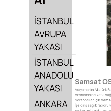
İSTANBUL
AVRUPA
YAKASI
İSTANBUL
ANADOLU
Samsat OS
YAKASI
Adıyaman'ın
Atatürk Ba
ekonomisine katkı sağl
personeller için
Samsa
ANKARA
İşe giriş sağlık raporu
yerine getirebilmesi 