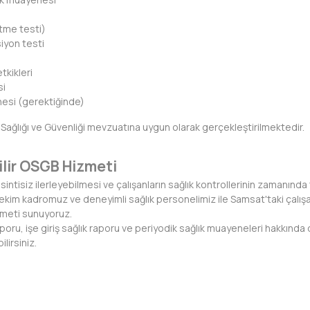
tme testi)
iyon testi
tkikleri
si
esi (gerektiğinde)
 Sağlığı ve Güvenliği mevzuatına uygun olarak gerçekleştirilmektedir.
ilir OSGB Hizmeti
esintisiz ilerleyebilmesi ve çalışanların sağlık kontrollerinin zamanı
kim kadromuz ve deneyimli sağlık personelimiz ile Samsat'taki çalışanl
zmeti sunuyoruz.
oru, işe giriş sağlık raporu ve periyodik sağlık muayeneleri hakkında 
lirsiniz.