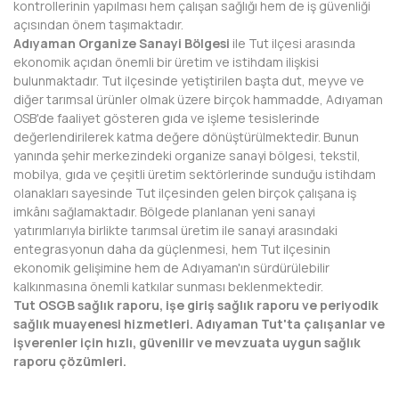
kontrollerinin yapılması hem çalışan sağlığı hem de iş güvenliği
açısından önem taşımaktadır.
DİYARBAKIR
Adıyaman Organize Sanayi Bölgesi
ile Tut ilçesi arasında
ekonomik açıdan önemli bir üretim ve istihdam ilişkisi
DÜZCE
bulunmaktadır. Tut ilçesinde yetiştirilen başta dut, meyve ve
diğer tarımsal ürünler olmak üzere birçok hammadde, Adıyaman
EDİRNE
OSB'de faaliyet gösteren gıda ve işleme tesislerinde
değerlendirilerek katma değere dönüştürülmektedir. Bunun
ELAZIĞ
yanında şehir merkezindeki organize sanayi bölgesi, tekstil,
mobilya, gıda ve çeşitli üretim sektörlerinde sunduğu istihdam
ERZİNCAN
olanakları sayesinde Tut ilçesinden gelen birçok çalışana iş
imkânı sağlamaktadır. Bölgede planlanan yeni sanayi
ERZURUM
yatırımlarıyla birlikte tarımsal üretim ile sanayi arasındaki
entegrasyonun daha da güçlenmesi, hem Tut ilçesinin
ESKİŞEHİR
ekonomik gelişimine hem de Adıyaman'ın sürdürülebilir
kalkınmasına önemli katkılar sunması beklenmektedir.
GAZİANTEP
Tut OSGB sağlık raporu, işe giriş sağlık raporu ve periyodik
sağlık muayenesi hizmetleri. Adıyaman Tut'ta çalışanlar ve
GİRESUN
işverenler için hızlı, güvenilir ve mevzuata uygun sağlık
raporu çözümleri.
GÜMÜŞHANE