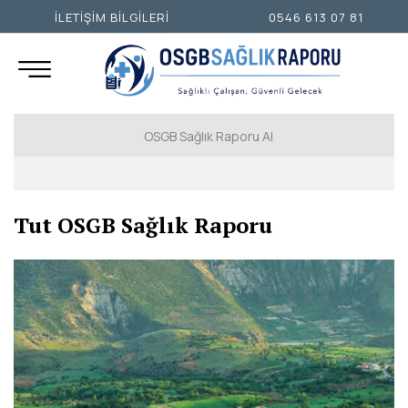
İLETİŞİM BİLGİLERİ
0546 613 07 81
OSGB Sağlık Raporu Al
İSTANBUL AVRUPA YAKASI
Tut OSGB Sağlık Raporu
İSTANBUL ANADOLU YAKASI
ANKARA
İZMİR
ADANA
ADIYAMAN