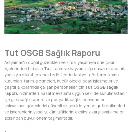
AFYONKARAHİSAR
AĞRI
AKSARAY
AMASYA
Tut OSGB Sağlık Raporu
ANTALYA
Adıyaman'ın doğal güzellikleri ve kırsal yaşamıyla öne çıkan
ARDAHAN
ilçelerinden biri olan
Tut
, tarım ve hayvancılığa dayalı ekonomik
yapısıyla dikkat çekmektedir. İlçede faaliyet gösteren kamu
ARTVİN
kurumları, tarım işletmeleri, küçük ölçekli ticari işletmeler ve
çeşitli iş kollarında çalışan personeller için
Tut OSGB sağlık
AYDIN
raporu
hizmetleri, yasal mevzuata uygun şekilde sunulmaktadır.
İşe giriş sağlık raporu ve periyodik sağlık muayeneleri,
BALIKESİR
çalışanların görevlerini güvenli bir şekilde yerine getirebilmeleri
ve işverenlerin yasal yükümlülüklerini eksiksiz karşılayabilmeleri
BARTIN
açısından büyük önem taşımaktadır.
BATMAN