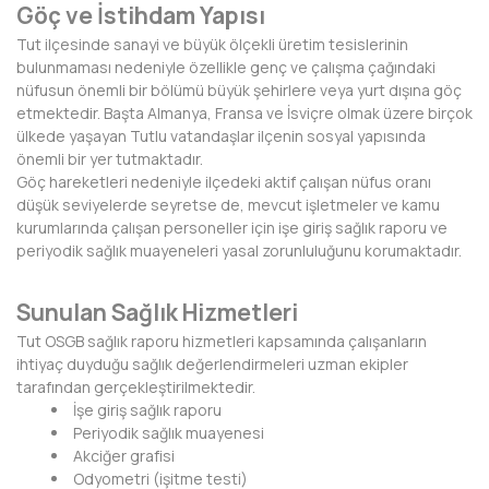
HAKKARİ
Göç ve İstihdam Yapısı
Tut ilçesinde sanayi ve büyük ölçekli üretim tesislerinin
HATAY
bulunmaması nedeniyle özellikle genç ve çalışma çağındaki
nüfusun önemli bir bölümü büyük şehirlere veya yurt dışına göç
IĞDIR
etmektedir. Başta Almanya, Fransa ve İsviçre olmak üzere birçok
ülkede yaşayan Tutlu vatandaşlar ilçenin sosyal yapısında
ISPARTA
önemli bir yer tutmaktadır.
Göç hareketleri nedeniyle ilçedeki aktif çalışan nüfus oranı
KAHRAMANMARAŞ
düşük seviyelerde seyretse de, mevcut işletmeler ve kamu
kurumlarında çalışan personeller için işe giriş sağlık raporu ve
KARABÜK
periyodik sağlık muayeneleri yasal zorunluluğunu korumaktadır.
KARAMAN
Sunulan Sağlık Hizmetleri
KARS
Tut OSGB sağlık raporu hizmetleri kapsamında çalışanların
ihtiyaç duyduğu sağlık değerlendirmeleri uzman ekipler
KASTAMONU
tarafından gerçekleştirilmektedir.
İşe giriş sağlık raporu
KAYSERİ
Periyodik sağlık muayenesi
Akciğer grafisi
KIRIKKALE
Odyometri (işitme testi)