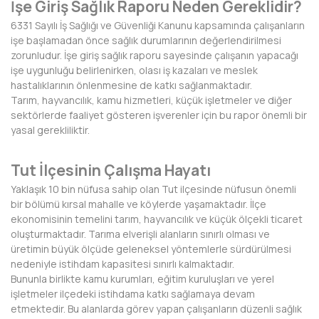
İşe Giriş Sağlık Raporu Neden Gereklidir?
BAYBURT
6331 Sayılı İş Sağlığı ve Güvenliği Kanunu kapsamında çalışanların
işe başlamadan önce sağlık durumlarının değerlendirilmesi
BİLECİK
zorunludur. İşe giriş sağlık raporu sayesinde çalışanın yapacağı
işe uygunluğu belirlenirken, olası iş kazaları ve meslek
BİNGÖL
hastalıklarının önlenmesine de katkı sağlanmaktadır.
Tarım, hayvancılık, kamu hizmetleri, küçük işletmeler ve diğer
BİTLİS
sektörlerde faaliyet gösteren işverenler için bu rapor önemli bir
yasal gerekliliktir.
BOLU
BURDUR
Tut İlçesinin Çalışma Hayatı
Yaklaşık 10 bin nüfusa sahip olan Tut ilçesinde nüfusun önemli
BURSA
bir bölümü kırsal mahalle ve köylerde yaşamaktadır. İlçe
ekonomisinin temelini tarım, hayvancılık ve küçük ölçekli ticaret
ÇANAKKALE
oluşturmaktadır. Tarıma elverişli alanların sınırlı olması ve
üretimin büyük ölçüde geleneksel yöntemlerle sürdürülmesi
ÇANKIRI
nedeniyle istihdam kapasitesi sınırlı kalmaktadır.
Bununla birlikte kamu kurumları, eğitim kuruluşları ve yerel
ÇORUM
işletmeler ilçedeki istihdama katkı sağlamaya devam
etmektedir. Bu alanlarda görev yapan çalışanların düzenli sağlık
DENİZLİ