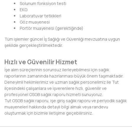
Solunum fonksiyon testi
KIRKLARELİ
EKG
Laboratuvar tetkikleri
KIRŞEHİR
Göz muayenesi
Portör muayenesi (gerektiğinde)
KOCAELİ
Tüm işlemler güncel İş Sağlığı ve Güvenliği mevzuatına uygun
KONYA
şekilde gerçekleştirilmektedir.
KÜTAHYA
Hızlı ve Güvenilir Hizmet
MALATYA
İşe alım süreçlerinin sorunsuz ilerleyebilmesi için sağlık
raporlarının zamanında hazırlanması büyük önem taşımaktadır.
MANİSA
Deneyimli hekimlerimiz ve uzman sağlık personelimiz ile Tut
ilçesindeki çalışanlara ve işverenlere hızlı, güvenilir ve
MARDİN
profesyonel OSGB sağlık raporu hizmeti sunuyoruz.
Tut OSGB sağlık raporu, işe giriş sağlık raporu ve periyodik sağlık
MERSİN
muayeneleri hakkında detaylı bilgi almak veya randevu
oluşturmak için bizimle iletişime geçebilirsiniz.
MUĞLA
MUŞ