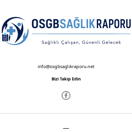
NEVŞEHİR
NİĞDE
ORDU
OSMANİYE
RİZE
info@osgbsaglikraporu.net
SAKARYA
Bizi Takip Edin
SAMSUN
SİİRT
SİNOP
SİVAS
www.osgbsaglikraporu.net ©