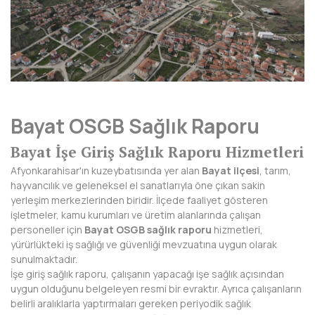
AFYONKARAHİSAR
AĞRI
AKSARAY
AMASYA
Bayat OSGB Sağlık Raporu
ANTALYA
Bayat İşe Giriş Sağlık Raporu Hizmetleri
ARDAHAN
Afyonkarahisar'ın kuzeybatısında yer alan
Bayat ilçesi
, tarım,
ARTVİN
hayvancılık ve geleneksel el sanatlarıyla öne çıkan sakin
yerleşim merkezlerinden biridir. İlçede faaliyet gösteren
AYDIN
işletmeler, kamu kurumları ve üretim alanlarında çalışan
personeller için
Bayat OSGB sağlık raporu
hizmetleri,
BALIKESİR
yürürlükteki iş sağlığı ve güvenliği mevzuatına uygun olarak
sunulmaktadır.
BARTIN
İşe giriş sağlık raporu, çalışanın yapacağı işe sağlık açısından
uygun olduğunu belgeleyen resmi bir evraktır. Ayrıca çalışanların
BATMAN
belirli aralıklarla yaptırmaları gereken periyodik sağlık