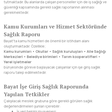
HAKKARİ
tutmaktadır. Bu alanlarda çalışan personeller için de iş sağlığı ve
güvenliği kapsamında gerekli sağlık raporlarının alınması
HATAY
gerekmektedir.
IĞDIR
Kamu Kurumları ve Hizmet Sektöründe
Sağlık Raporu
ISPARTA
Bayat'ta kamu hizmetleri de önemli bir istihdam alanı
KAHRAMANMARAŞ
oluşturmaktadır. Özellikle;
Kamu kurumları • Okullar • Sağlık kuruluşları • Aile Sağlığı
KARABÜK
Merkezleri • Belediye birimleri • Tarım kooperatifleri •
Yerel işletmeler
KARAMAN
bünyesinde göreve başlayacak çalışanlar için işe giriş sağlık
raporu talep edilmektedir.
KARS
Bayat İşe Giriş Sağlık Raporunda
KASTAMONU
Yapılan Tetkikler
KAYSERİ
Çalışılacak meslek grubuna göre gerekli görülen sağlık
değerlendirmeleri şunları içerebilir:
KIRIKKALE
İş yeri hekimi muayenesi