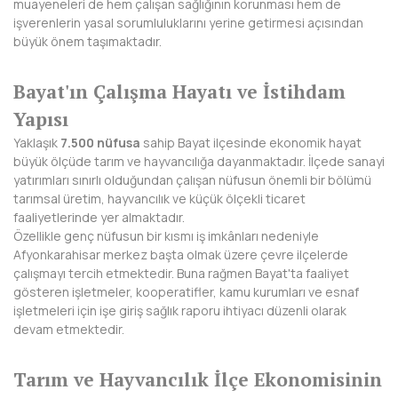
muayeneleri de hem çalışan sağlığının korunması hem de
BAYBURT
işverenlerin yasal sorumluluklarını yerine getirmesi açısından
büyük önem taşımaktadır.
BİLECİK
Bayat'ın Çalışma Hayatı ve İstihdam
BİNGÖL
Yapısı
BİTLİS
Yaklaşık
7.500 nüfusa
sahip Bayat ilçesinde ekonomik hayat
büyük ölçüde tarım ve hayvancılığa dayanmaktadır. İlçede sanayi
BOLU
yatırımları sınırlı olduğundan çalışan nüfusun önemli bir bölümü
tarımsal üretim, hayvancılık ve küçük ölçekli ticaret
BURDUR
faaliyetlerinde yer almaktadır.
Özellikle genç nüfusun bir kısmı iş imkânları nedeniyle
BURSA
Afyonkarahisar merkez başta olmak üzere çevre ilçelerde
çalışmayı tercih etmektedir. Buna rağmen Bayat'ta faaliyet
ÇANAKKALE
gösteren işletmeler, kooperatifler, kamu kurumları ve esnaf
işletmeleri için işe giriş sağlık raporu ihtiyacı düzenli olarak
ÇANKIRI
devam etmektedir.
ÇORUM
Tarım ve Hayvancılık İlçe Ekonomisinin
DENİZLİ