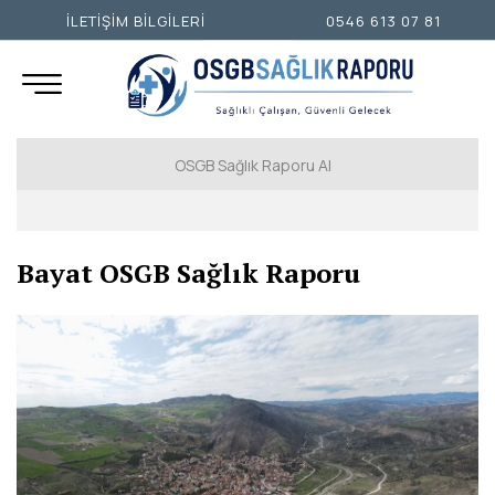
İLETİŞİM BİLGİLERİ
0546 613 07 81
OSGB Sağlık Raporu Al
İSTANBUL AVRUPA YAKASI
Bayat OSGB Sağlık Raporu
İSTANBUL ANADOLU YAKASI
ANKARA
İZMİR
ADANA
ADIYAMAN