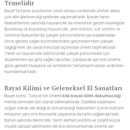
Temelidir
DİYARBAKIR
Bayat'ta tarım arazilerinin sınırlı olması nedeniyle üretim daha
çok aile işletmeciliği şeklinde yapılmaktadır. İlçede tarım
DÜZCE
faaliyetlerinin yanında hayvancılık da önemli bir geçim kaynağıdır.
Büyükbaş ve küçükbaş hayvancılık, yem üretimi, süt üretimi ve
EDİRNE
tarımsal faaliyetlerde çalışan personellerin işe başlamadan
önce gerekli sağlık kontrollerinden geçmeleri hem çalışan
ELAZIĞ
sağlığı hem de yasal mevzuat açısından önem taşımaktadır.
Tarım ve hayvancılık sektöründe çalışan personeller için
ERZİNCAN
düzenlenen işe giriş sağlık raporları, çalışılacak işin risk sınıfına
göre gerekli muayene ve tetkiklerin tamamlanmasının ardından
ERZURUM
hazırlanmaktadır.
ESKİŞEHİR
Bayat Kilimi ve Geleneksel El Sanatları
GAZİANTEP
Bayat ilçesi, Türkiye'nin önemli
kök boyalı kilim dokumacılığı
merkezlerinden biri olarak bilinmektedir. Özellikle kadınların
GİRESUN
yoğun olarak yer aldığı el dokumacılığı faaliyetleri ilçenin kültürel
mirasının yanı sıra ekonomik yaşamına da katkı sağlamaktadır.
GÜMÜŞHANE
Bunun yanında demircilik, tarım aletleri üretimi ve çeşitli küçük
ölçekli zanaat işletmeleri de ilçe ekonomisinde önemli yer