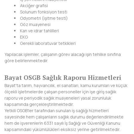
Akciğer grafisi
KIRKLARELİ
Solunum fonksiyon testi
Odyometri (işitme testi)
KIRŞEHİR
Göz muayenesi
Kan ve idrar tahlilleri
KOCAELİ
EKG
Gerekli laboratuvar tetkikleri
KONYA
Yapılacak işlemler, çalışanın görev alacağı işin tehlike sınıfına
KÜTAHYA
göre belirlenmektedir.
MALATYA
Bayat OSGB Sağlık Raporu Hizmetleri
MANİSA
Bayat'ta tarım, hayvancılık, el sanatları, kamu kurumları ve küçük
ölçekli işletmelerde çalışan personeller için işe giriş sağlık
MARDİN
raporu ve periyodik sağlık muayeneleri yasal zorunluluk
kapsamında gerçekleştirilmektedir.
MERSİN
Yetkili OSGB'ler tarafından sunulan iş sağlığı hizmetleri
sayesinde hem çalışanların sağlık durumu değerlendirilmekte
MUĞLA
hem de işverenlerin 6331 sayılı İş Sağlığı ve Güvenliği Kanunu
kapsamındaki yükümlülükleri eksiksiz yerine getirilmektedir.
MUŞ